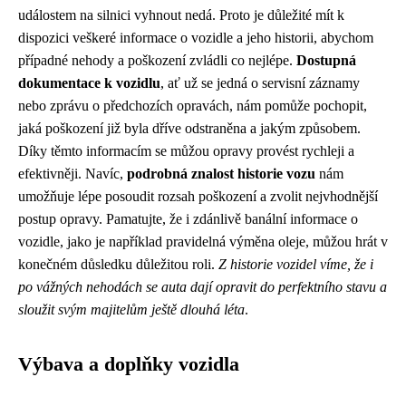
událostem na silnici vyhnout nedá. Proto je důležité mít k
dispozici veškeré informace o vozidle a jeho historii, abychom
případné nehody a poškození zvládli co nejlépe.
Dostupná
dokumentace k vozidlu
, ať už se jedná o servisní záznamy
nebo zprávu o předchozích opravách, nám pomůže pochopit,
jaká poškození již byla dříve odstraněna a jakým způsobem.
Díky těmto informacím se můžou opravy provést rychleji a
efektivněji. Navíc,
podrobná znalost historie vozu
nám
umožňuje lépe posoudit rozsah poškození a zvolit nejvhodnější
postup opravy. Pamatujte, že i zdánlivě banální informace o
vozidle, jako je například pravidelná výměna oleje, můžou hrát v
konečném důsledku důležitou roli.
Z historie vozidel víme, že i
po vážných nehodách se auta dají opravit do perfektního stavu a
sloužit svým majitelům ještě dlouhá léta
.
Výbava a doplňky vozidla