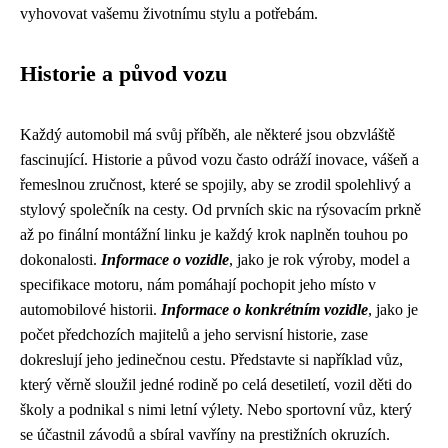
vyhovovat vašemu životnímu stylu a potřebám.
Historie a původ vozu
Každý automobil má svůj příběh, ale některé jsou obzvláště
fascinující. Historie a původ vozu často odráží inovace, vášeň a
řemeslnou zručnost, které se spojily, aby se zrodil spolehlivý a
stylový společník na cesty. Od prvních skic na rýsovacím prkně
až po finální montážní linku je každý krok naplněn touhou po
dokonalosti.
Informace o vozidle
, jako je rok výroby, model a
specifikace motoru, nám pomáhají pochopit jeho místo v
automobilové historii.
Informace o konkrétním vozidle
, jako je
počet předchozích majitelů a jeho servisní historie, zase
dokreslují jeho jedinečnou cestu. Představte si například vůz,
který věrně sloužil jedné rodině po celá desetiletí, vozil děti do
školy a podnikal s nimi letní výlety. Nebo sportovní vůz, který
se účastnil závodů a sbíral vavříny na prestižních okruzích.