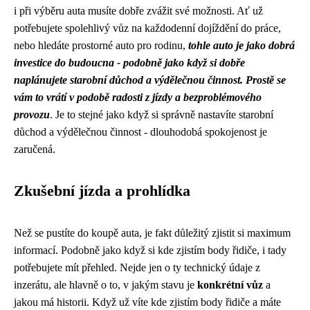
i při výběru auta musíte dobře zvážit své možnosti. Ať už
potřebujete spolehlivý vůz na každodenní dojíždění do práce,
nebo hledáte prostorné auto pro rodinu,
tohle auto je jako dobrá
investice do budoucna - podobně jako když si dobře
naplánujete starobní důchod a výdělečnou činnost. Prostě se
vám to vrátí v podobě radosti z jízdy a bezproblémového
provozu
. Je to stejné jako když si správně nastavíte starobní
důchod a výdělečnou činnost - dlouhodobá spokojenost je
zaručená.
Zkušební jízda a prohlídka
Než se pustíte do koupě auta, je fakt důležitý zjistit si maximum
informací. Podobně jako když si
kde zjistím body řidiče
, i tady
potřebujete mít přehled. Nejde jen o ty technický údaje z
inzerátu, ale hlavně o to, v jakým stavu je
konkrétní vůz
a
jakou má historii. Když už víte kde zjistím body řidiče a máte