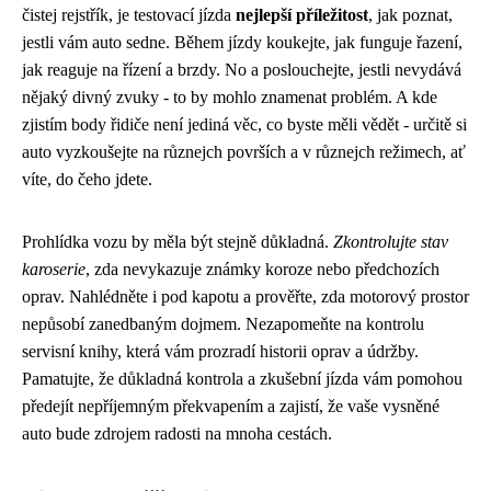
čistej rejstřík, je testovací jízda
nejlepší příležitost
, jak poznat,
jestli vám auto sedne. Během jízdy koukejte, jak funguje řazení,
jak reaguje na řízení a brzdy. No a poslouchejte, jestli nevydává
nějaký divný zvuky - to by mohlo znamenat problém. A kde
zjistím body řidiče není jediná věc, co byste měli vědět - určitě si
auto vyzkoušejte na různejch površích a v různejch režimech, ať
víte, do čeho jdete.
Prohlídka vozu by měla být stejně důkladná.
Zkontrolujte stav
karoserie
, zda nevykazuje známky koroze nebo předchozích
oprav. Nahlédněte i pod kapotu a prověřte, zda motorový prostor
nepůsobí zanedbaným dojmem. Nezapomeňte na kontrolu
servisní knihy, která vám prozradí historii oprav a údržby.
Pamatujte, že důkladná kontrola a zkušební jízda vám pomohou
předejít nepříjemným překvapením a zajistí, že vaše vysněné
auto bude zdrojem radosti na mnoha cestách.