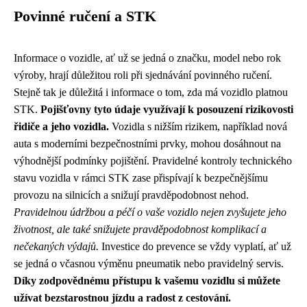
Povinné ručení a STK
Informace o vozidle, ať už se jedná o značku, model nebo rok
výroby, hrají důležitou roli při sjednávání povinného ručení.
Stejně tak je důležitá i informace o tom, zda má vozidlo platnou
STK.
Pojišťovny tyto údaje využívají k posouzení rizikovosti
řidiče a jeho vozidla.
Vozidla s nižším rizikem, například nová
auta s moderními bezpečnostními prvky, mohou dosáhnout na
výhodnější podmínky pojištění. Pravidelné kontroly technického
stavu vozidla v rámci STK zase přispívají k bezpečnějšímu
provozu na silnicích a snižují pravděpodobnost nehod.
Pravidelnou údržbou a péčí o vaše vozidlo nejen zvyšujete jeho
životnost, ale také snižujete pravděpodobnost komplikací a
nečekaných výdajů.
Investice do prevence se vždy vyplatí, ať už
se jedná o včasnou výměnu pneumatik nebo pravidelný servis.
Díky zodpovědnému přístupu k vašemu vozidlu si můžete
užívat bezstarostnou jízdu a radost z cestování.