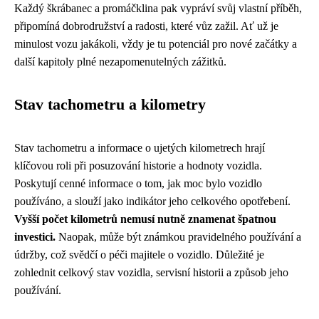
Každý škrábanec a promáčklina pak vypráví svůj vlastní příběh,
připomíná dobrodružství a radosti, které vůz zažil. Ať už je
minulost vozu jakákoli, vždy je tu potenciál pro nové začátky a
další kapitoly plné nezapomenutelných zážitků.
Stav tachometru a kilometry
Stav tachometru a informace o ujetých kilometrech hrají
klíčovou roli při posuzování historie a hodnoty vozidla.
Poskytují cenné informace o tom, jak moc bylo vozidlo
používáno, a slouží jako indikátor jeho celkového opotřebení.
Vyšší počet kilometrů nemusí nutně znamenat špatnou
investici.
Naopak, může být známkou pravidelného používání a
údržby, což svědčí o péči majitele o vozidlo. Důležité je
zohlednit celkový stav vozidla, servisní historii a způsob jeho
používání.