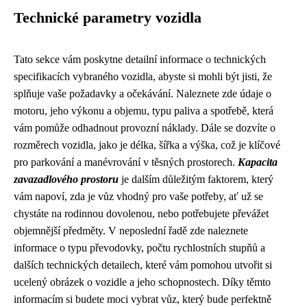
Technické parametry vozidla
Tato sekce vám poskytne detailní informace o technických
specifikacích vybraného vozidla, abyste si mohli být jisti, že
splňuje vaše požadavky a očekávání. Naleznete zde údaje o
motoru, jeho výkonu a objemu, typu paliva a spotřebě, která
vám pomůže odhadnout provozní náklady. Dále se dozvíte o
rozměrech vozidla, jako je délka, šířka a výška, což je klíčové
pro parkování a manévrování v těsných prostorech.
Kapacita
zavazadlového prostoru
je dalším důležitým faktorem, který
vám napoví, zda je vůz vhodný pro vaše potřeby, ať už se
chystáte na rodinnou dovolenou, nebo potřebujete převážet
objemnější předměty. V neposlední řadě zde naleznete
informace o typu převodovky, počtu rychlostních stupňů a
dalších technických detailech, které vám pomohou utvořit si
ucelený obrázek o vozidle a jeho schopnostech. Díky těmto
informacím si budete moci vybrat vůz, který bude perfektně