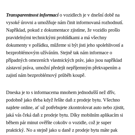
Transparentnost informací
o vozidlech je v dnešní době na
vysoké úrovni a umožňuje nám činit informovaná rozhodnutí.
Například, pokud z dokumentace zjistíme, že vozidlo prošlo
pravidelnými technickými prohlídkami a má všechny
dokumenty v pořádku, můžeme si být jisti jeho spolehlivostí a
bezproblémovým užíváním. Stejně tak nám informace o
případných omezeních vlastnických práv, jako jsou například
zástavní práva, umožní předejít nepříjemným překvapením a
zajistí nám bezproblémový průběh koupě.
Dneska je to s informacema mnohem jednodušší než dřív,
podobně jako třeba když řešíte
daň z prodeje bytu
. Všechno
najdete online, ať už potřebujete zkontrolovat auto nebo zjistit,
jaká vás čeká daň z prodeje bytu. Díky mobilním aplikacím si
během pár minut ověříte cokoliv o vozidle, což je super
praktický. No a stejně jako u daně z prodeje bytu máte pak