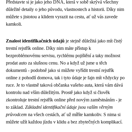
Představte si je jako jeho DNA, která v sobě skrývá všechny
důležité detaily o jeho původu, vlastnostech a historii. Díky nim
můžete s jistotou a klidem vyrazit na cestu, ať už vás zavede
kamkoli.
Znalost identifikačních údajů
je stejně důležitá jako mít čistý
trestní rejstřík online
. Díky nim máte přístup k
bezproblémovému servisu, rychlému pojištění a taky možnost
prodat auto za slušnou cenu. No a když už jsme u těch
dokumentů - podobně jako si můžete vyřídit trestní rejstřík
online z pohodlí domova, tak i tyto údaje je fajn mít vždycky po
ruce. Je to vlastně taková občanka vašeho auta, která vám dává
kontrolu nad vším důležitým. Prostě jako když si člověk
zkontroluje trestní rejstřík online před novým zaměstnáním - je
to základ.
Základní identifikační údaje jsou vaším věrným
průvodcem
na všech cestách, ať už míříte kamkoliv. S nima si
můžete užít každou jízdu v klidu a bez zbytečných komplikací.