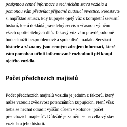
poskytnou cenné informace o technickém stavu vozidla a
pomohou vám předvídat případné budoucí investice.
Představte
si například situaci, kdy kupujete ojetý vůz s kompletní servisní
historií, která dokládá pravidelný servis a včasnou výměnu
všech opotřebitelných dílů. Takový vůz vám pravděpodobně
bude sloužit bezproblémově a spolehlivě i nadále.
Servisní
historie a záznamy jsou cenným zdrojem informací, které
vám pomohou učinit informované rozhodnutí při koupi
ojetého vozidla.
Počet předchozích majitelů
Počet předchozích majitelů vozidla je jedním z faktorů, který
může vzbudit zvědavost potenciálních kupujících. Není však
třeba se nechat odradit vyšším číslem v kolonce "počet
předchozích majitelů". Důležité je zaměřit se na celkový stav
vozidla a jeho historii.