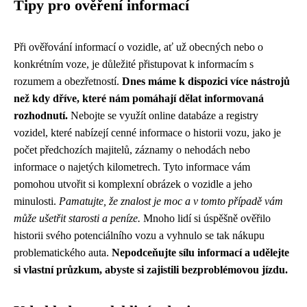
Tipy pro ověření informací
Při ověřování informací o vozidle, ať už obecných nebo o
konkrétním voze, je důležité přistupovat k informacím s
rozumem a obezřetností.
Dnes máme k dispozici více nástrojů
než kdy dříve, které nám pomáhají dělat informovaná
rozhodnutí.
Nebojte se využít online databáze a registry
vozidel, které nabízejí cenné informace o historii vozu, jako je
počet předchozích majitelů, záznamy o nehodách nebo
informace o najetých kilometrech. Tyto informace vám
pomohou utvořit si komplexní obrázek o vozidle a jeho
minulosti.
Pamatujte, že znalost je moc a v tomto případě vám
může ušetřit starosti a peníze.
Mnoho lidí si úspěšně ověřilo
historii svého potenciálního vozu a vyhnulo se tak nákupu
problematického auta.
Nepodceňujte sílu informací a udělejte
si vlastní průzkum, abyste si zajistili bezproblémovou jízdu.