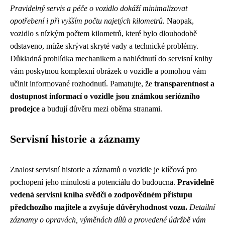
Pravidelný servis a péče o vozidlo dokáží minimalizovat
opotřebení i při vyšším počtu najetých kilometrů.
Naopak,
vozidlo s nízkým počtem kilometrů, které bylo dlouhodobě
odstaveno, může skrývat skryté vady a technické problémy.
Důkladná prohlídka mechanikem a nahlédnutí do servisní knihy
vám poskytnou komplexní obrázek o vozidle a pomohou vám
učinit informované rozhodnutí. Pamatujte, že
transparentnost a
dostupnost informací o vozidle jsou známkou seriózního
prodejce
a budují důvěru mezi oběma stranami.
Servisní historie a záznamy
Znalost servisní historie a záznamů o vozidle je klíčová pro
pochopení jeho minulosti a potenciálu do budoucna.
Pravidelně
vedená servisní kniha svědčí o zodpovědném přístupu
předchozího majitele a zvyšuje důvěryhodnost vozu.
Detailní
záznamy o opravách, výměnách dílů a provedené údržbě vám