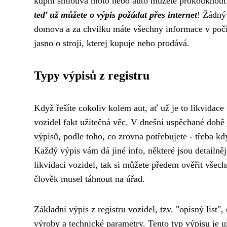
kupní smlouva moto nebo auto můžete prokouknout ce
teď už můžete o výpis požádat přes internet
! Žádný 
domova a za chvilku máte všechny informace v počíta
jasno o stroji, kterej kupuje nebo prodává.
Typy výpisů z registru
Když řešíte cokoliv kolem aut, ať už je to
likvidace
vozidel fakt užitečná věc. V dnešní uspěchané době j
výpisů, podle toho, co zrovna potřebujete - třeba kd
Každý výpis vám dá jiné info, některé jsou detailněj
likvidaci vozidel, tak si můžete předem ověřit všec
člověk musel táhnout na úřad.
Základní výpis z registru vozidel, tzv. "opisný list
výroby a technické parametry. Tento typ výpisu je už