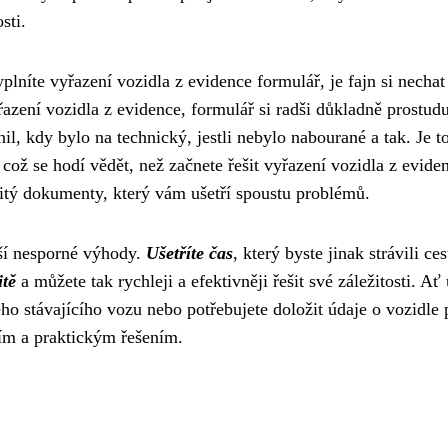
sti.
vyplníte
vyřazení vozidla z evidence formulář
, je fajn si nechat
řazení vozidla z evidence, formulář si radši důkladně prostudu
il, kdy bylo na technický, jestli nebylo nabourané a tak. Je t
což se hodí vědět, než začnete řešit vyřazení vozidla z evide
ežitý dokumenty, který vám ušetří spoustu problémů.
áší nesporné výhody.
Ušetříte čas
, který byste jinak strávili ce
itě
a můžete tak rychleji a efektivněji řešit své záležitosti. Ať
eho stávajícího vozu nebo potřebujete doložit údaje o vozidle 
ním a praktickým řešením.