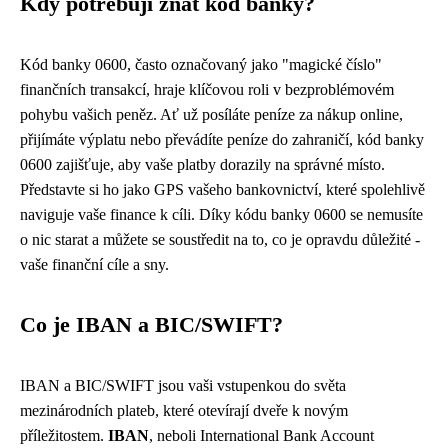
Kdy potřebuji znát kód banky?
Kód banky 0600, často označovaný jako "magické číslo"
finančních transakcí, hraje klíčovou roli v bezproblémovém
pohybu vašich peněz. Ať už posíláte peníze za nákup online,
přijímáte výplatu nebo převádíte peníze do zahraničí, kód banky
0600 zajišťuje, aby vaše platby dorazily na správné místo.
Představte si ho jako GPS vašeho bankovnictví, které spolehlivě
naviguje vaše finance k cíli. Díky kódu banky 0600 se nemusíte
o nic starat a můžete se soustředit na to, co je opravdu důležité -
vaše finanční cíle a sny.
Co je IBAN a BIC/SWIFT?
IBAN a BIC/SWIFT jsou vaši vstupenkou do světa
mezinárodních plateb, které otevírají dveře k novým
příležitostem.
IBAN
, neboli International Bank Account