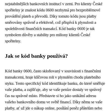
nejstabilnějších bankovních institucí v zemi. Pro klienty České
spořitelny je znalost kódu 0600 nezbytná pro bezproblémové
provádění plateb a převodů. Díky tomuto kódu jsou platby
směrovány správně a efektivně, což přispívá k plynulosti a
spolehlivosti finančních transakcí. Kód banky 0600 je tak
symbolem důvěry a stability pro miliony klientů České
spořitelny.
Jak se kód banky používá?
Kód banky 0600, často skloňovaný v souvislosti s finančními
transakcemi, hraje klíčovou roli v plynulém chodu platebního
styku. Tento specifický kód identifikuje banku, do které směřuje
vaše platba, a zajišťuje, aby se vaše peníze dostaly ve správný
čas na správné místo. Představte si ho jako unikátní adresu
vašeho bankovního domu ve světě financí. Díky němu se vaše
platby, ať už jde o nákup online, posílání peněz přátelům nebo