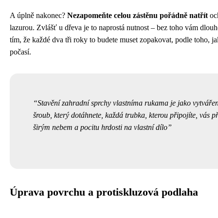
A úplně nakonec?
Nezapomeňte celou zástěnu pořádně natřít
oc
lazurou. Zvlášť u dřeva je to naprostá nutnost – bez toho vám dlouho
tím, že každé dva tři roky to budete muset zopakovat, podle toho, j
počasí.
Stavění zahradní sprchy vlastníma rukama je jako vytvářen
šroub, který dotáhnete, každá trubka, kterou připojíte, vás p
širým nebem a pocitu hrdosti na vlastní dílo
Úprava povrchu a protiskluzová podlaha