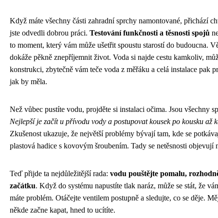
Když máte všechny části zahradní sprchy namontované, přichází chví
jste odvedli dobrou práci.
Testování funkčnosti a těsnosti spojů
ne
to moment, který vám může ušetřit spoustu starostí do budoucna. Vě
dokáže pěkně znepříjemnit život. Voda si najde cestu kamkoliv, m
konstrukci, zbytečně vám teče voda z měřáku a celá instalace pak p
jak by měla.
Než vůbec pustíte vodu, projděte si instalaci očima. Jsou všechny s
Nejlepší je začít u přívodu vody a postupovat kousek po kousku až k
Zkušenost ukazuje, že největší problémy bývají tam, kde se potkávaj
plastová hadice s kovovým šroubením. Tady se netěsnosti objevují ne
Teď přijde ta nejdůležitější rada:
vodu pouštějte pomalu, rozhodn
začátku
. Když do systému napustíte tlak naráz, může se stát, že v
máte problém. Otáčejte ventilem postupně a sledujte, co se děje. Mě
někde začne kapat, hned to ucítíte.