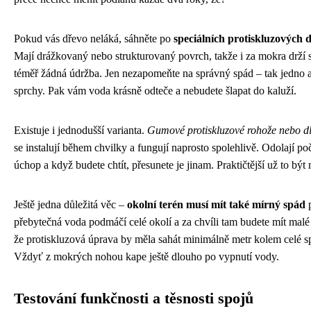
Pokud vás dřevo neláká, sáhněte po
speciálních protiskluzových
Mají drážkovaný nebo strukturovaný povrch, takže i za mokra drží sk
téměř žádná údržba. Jen nezapomeňte na správný spád – tak jedno 
sprchy. Pak vám voda krásně odteče a nebudete šlapat do kaluží.
Existuje i jednodušší varianta.
Gumové protiskluzové rohože nebo dl
se instalují během chvilky a fungují naprosto spolehlivě. Odolají po
úchop a když budete chtít, přesunete je jinam. Praktičtější už to být
Ještě jedna důležitá věc –
okolní terén musí mít také mírný spád
p
přebytečná voda podmáčí celé okolí a za chvíli tam budete mít malé
že protiskluzová úprava by měla sahát minimálně metr kolem celé sp
Vždyť z mokrých nohou kape ještě dlouho po vypnutí vody.
Testování funkčnosti a těsnosti spojů