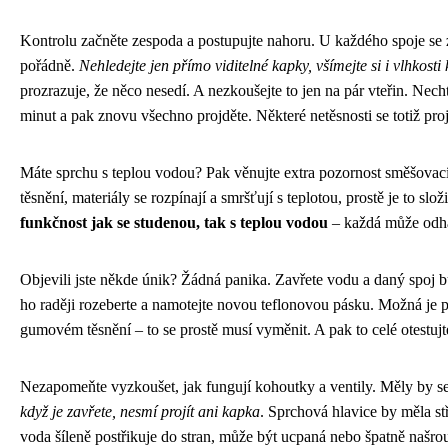
Kontrolu začněte zespoda a postupujte nahoru. U každého spoje se z
pořádně.
Nehledejte jen přímo viditelné kapky, všímejte si i vlhkosti
prozrazuje, že něco nesedí. A nezkoušejte to jen na pár vteřin. Nech
minut a pak znovu všechno projděte. Některé netěsnosti se totiž proj
Máte sprchu s teplou vodou? Pak věnujte extra pozornost směšovací 
těsnění, materiály se rozpínají a smršťují s teplotou, prostě je to složi
funkčnost jak se studenou, tak s teplou vodou
– každá může odhal
Objevili jste někde únik? Žádná panika. Zavřete vodu a daný spoj 
ho raději rozeberte a namotejte novou teflonovou pásku. Možná je
gumovém těsnění – to se prostě musí vyměnit. A pak to celé otestuj
Nezapomeňte vyzkoušet, jak fungují kohoutky a ventily. Měly by se 
když je zavřete, nesmí projít ani kapka
. Sprchová hlavice by měla s
voda šíleně postřikuje do stran, může být ucpaná nebo špatně našr