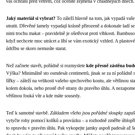
vás ochrání před větrem, což oceníte zejména v chladnějších dnech.
Jaký materiál si vybrat?
To záleží hlavně na tom, jak vypadá vaše
utratit. Dřevěné lamely vypadají krásně přirozeně a dokonale ladí se
nimi trochu makat – pravidelně je ošetřovat proti vlhkosti. Bambus
když nechcete moc utrácet a líbí se vám exotický vzhled. A plastové
údržbu se skoro nemusíte starat.
Než začnete stavět, pořádně si rozmyslete
kde přesně zástěna bude
Výška? Minimálně sto osmdesát centimetrů, jinak se za ní pořádně 
šířky – záleží na velikosti vašeho sprchového koutu, ale většinou sta
kolem dokola, nebo prostě dvě strany do pravého úhlu. A nezapome
většinou fouká vítr a kde máte sousedy.
Teď k samotné stavbě.
Základem všeho jsou pořádné sloupky
zapušt
vytyčte rohy pomocí kolíků a provázku – a rozhodně změřte úhlopříčk
to opravdu v pravém úhlu. Pak vykopejte jamky aspoň padesát až še