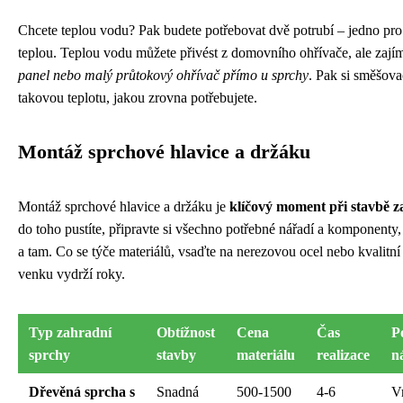
Chcete teplou vodu? Pak budete potřebovat dvě potrubí – jedno pro
teplou. Teplou vodu můžete přivést z domovního ohřívače, ale zajím
panel nebo malý průtokový ohřívač přímo u sprchy
. Pak si směšovac
takovou teplotu, jakou zrovna potřebujete.
Montáž sprchové hlavice a držáku
Montáž sprchové hlavice a držáku je
klíčový moment při stavbě z
do toho pustíte, připravte si všechno potřebné nářadí a komponenty
a tam. Co se týče materiálů, vsaďte na nerezovou ocel nebo kvalitní
venku vydrží roky.
Typ zahradní
Obtížnost
Cena
Čas
P
sprchy
stavby
materiálu
realizace
n
Dřevěná sprcha s
Snadná
500-1500
4-6
V