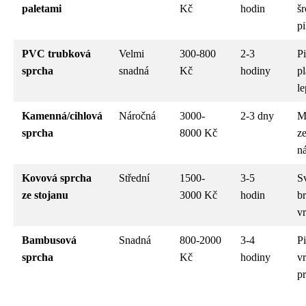
paletami
Kč
hodin
š
pi
PVC trubková
Velmi
300-800
2-3
Pi
sprcha
snadná
Kč
hodiny
pl
le
Kamenná/cihlová
Náročná
3000-
2-3 dny
M
sprcha
8000 Kč
z
ná
Kovová sprcha
Střední
1500-
3-5
S
ze stojanu
3000 Kč
hodin
b
v
Bambusová
Snadná
800-2000
3-4
Pi
sprcha
Kč
hodiny
vr
p