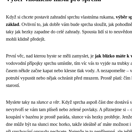
Když si chcete postavit zahradní sprchu vlastníma rukama,
výběr s
základ
. Ovlivní to, jak dobře vám bude sprcha sloužit, jak pohodln
taky jak hezky zapadne do celé zahrady. Spousta lidí si to neuvědom
mohli klidně předejít.
První věc, nad kterou byste se měli zamyslet, je
jak blízko máte k 
vodovodní přípojky sprchu umístíte, tím víc vás to vyjde na trubky a 
časem někde začne kapat nebo klesne tlak vody. A nezapomeňte – 
potrubí vypustit nebo nějak ochránit před mrazem. Prostě platí: čím 
starostí.
Myslete taky na
slunce a vítr
. Když sprcha aspoň část dne dostává s
nevytvoří se vám tam plíseň nebo zelené povlaky. A přiznejme si – 
koupání v bazénu je prostě paráda, slunce vás hezky prohřeje. Jenže
dne může být na slunci moc horko, takže ideálně ať máte možnost i t
při sprchování opravdu nechcete. Nejenže je to nepříjemné, ale ješ