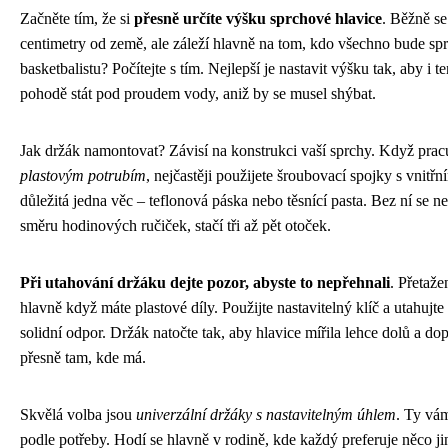
Začněte tím, že si
přesně určíte výšku sprchové hlavice
. Běžně s
centimetry od země, ale záleží hlavně na tom, kdo všechno bude s
basketbalistu? Počítejte s tím. Nejlepší je nastavit výšku tak, aby i 
pohodě stát pod proudem vody, aniž by se musel shýbat.
Jak držák namontovat? Závisí na konstrukci vaší sprchy. Když prac
plastovým potrubím
, nejčastěji použijete šroubovací spojky s vnitř
důležitá jedna věc – teflonová páska nebo těsnící pasta. Bez ní se n
směru hodinových ručiček, stačí tři až pět otoček.
Při utahování držáku dejte pozor, abyste to nepřehnali
. Přetaž
hlavně když máte plastové díly. Použijte nastavitelný klíč a utahujte
solidní odpor. Držák natočte tak, aby hlavice mířila lehce dolů a do
přesně tam, kde má.
Skvělá volba jsou
univerzální držáky s nastavitelným úhlem
. Ty vá
podle potřeby. Hodí se hlavně v rodině, kde každý preferuje něco ji