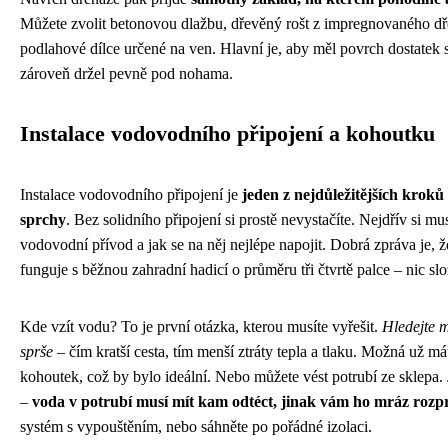
Můžete zvolit betonovou dlažbu, dřevěný rošt z impregnovaného dř
podlahové dílce určené na ven. Hlavní je, aby měl povrch dostatek 
zároveň držel pevně pod nohama.
Instalace vodovodního připojení a kohoutku
Instalace vodovodního připojení je
jeden z nejdůležitějších kroků
sprchy
. Bez solidního připojení si prostě nevystačíte. Nejdřív si mus
vodovodní přívod a jak se na něj nejlépe napojit. Dobrá zpráva je, 
funguje s běžnou zahradní hadicí o průměru tři čtvrtě palce – nic slo
Kde vzít vodu? To je první otázka, kterou musíte vyřešit.
Hledejte m
sprše
– čím kratší cesta, tím menší ztráty tepla a tlaku. Možná už m
kohoutek, což by bylo ideální. Nebo můžete vést potrubí ze sklepa
–
voda v potrubí musí mít kam odtéct, jinak vám ho mráz rozp
systém s vypouštěním, nebo sáhněte po pořádné izolaci.