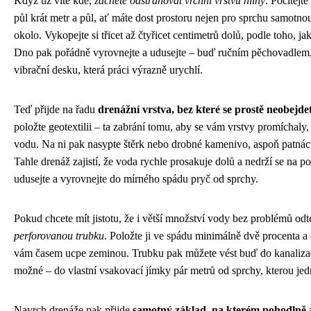
Když už víte kde,
začněte odstraňovat vrchní vrstvu hlíny
. Počítejt
půl krát metr a půl, ať máte dost prostoru nejen pro sprchu samotnou
okolo. Vykopejte si třicet až čtyřicet centimetrů dolů, podle toho, j
Dno pak pořádně vyrovnejte a udusejte – buď ručním pěchovadlem, 
vibrační desku, která práci výrazně urychlí.
Teď přijde na řadu
drenážní vrstva, bez které se prostě neobejde
položte geotextilii – ta zabrání tomu, aby se vám vrstvy promíchaly
vodu. Na ni pak nasypte štěrk nebo drobné kamenivo, aspoň patnáct 
Tahle drenáž zajistí, že voda rychle prosakuje dolů a nedrží se na p
udusejte a vyrovnejte do mírného spádu pryč od sprchy.
Pokud chcete mít jistotu, že i větší množství vody bez problémů od
perforovanou trubku
. Položte ji ve spádu minimálně dvě procenta a o
vám časem ucpe zeminou. Trubku pak můžete vést buď do kanalizac
možné – do vlastní vsakovací jímky pár metrů od sprchy, kterou je
Navrch drenáže pak přijde
samotný základ, na kterém pohodlně 