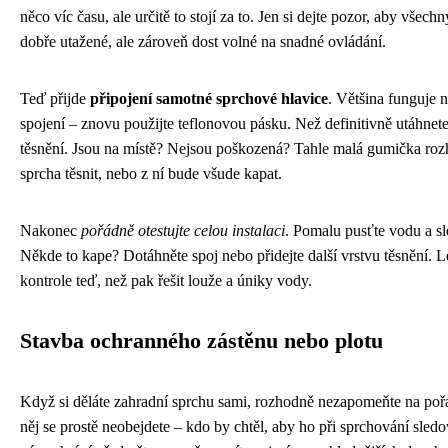
něco víc času, ale určitě to stojí za to. Jen si dejte pozor, aby všech
dobře utažené, ale zároveň dost volné na snadné ovládání.
Teď přijde
připojení samotné sprchové hlavice
. Většina funguje 
spojení – znovu použijte teflonovou pásku. Než definitivně utáhnet
těsnění. Jsou na místě? Nejsou poškozená? Tahle malá gumička rozh
sprcha těsnit, nebo z ní bude všude kapat.
Nakonec
pořádně otestujte celou instalaci
. Pomalu pusťte vodu a sl
Někde to kape? Dotáhněte spoj nebo přidejte další vrstvu těsnění. L
kontrole teď, než pak řešit louže a úniky vody.
Stavba ochranného zástěnu nebo plotu
Když si děláte zahradní sprchu sami, rozhodně nezapomeňte na poř
něj se prostě neobejdete – kdo by chtěl, aby ho při sprchování sledo