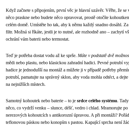
Když začnete s připojením, první věc je hlavní uzávěr. Věřte, že s
něco praskne nebo budete něco opravovat, prostě otočíte kohoutkem
celém domě. Umístěte ho tak, aby k němu každý snadno dosáhl. Za
filtr. Možná si říkáte, jestli je to nutné, ale rozhodně ano – zachytí 
ochrání vám baterii nebo termostat.
Teď je potřeba dostat vodu až ke sprše.
Máte v podstatě dvě možnos
mědi nebo plastu, nebo klasickou zahradní hadici. Pevné potrubí vy
hadice je jednodušší na montáž a můžete ji v případě potřeby přemís
potrubí, pamatujte na správný sklon, aby voda mohla odtéct, a dejte
na nejnižších místech.
Samotný kohoutek nebo baterie – to je
srdce celého systému
. Tady
něco, co vydrží venku – slunce, déšť, vedro i chlad. Mramorujte 
nerezových kohoutcích s antikorozní úpravou. A při montáži? Pořád
teflonovou páskou nebo konopím s pastou. Kapající sprcha není žád