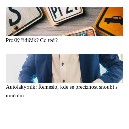
Prošlý řidičák? Co teď?
Autolakýrník: Řemeslo, kde se preciznost snoubí s
uměním