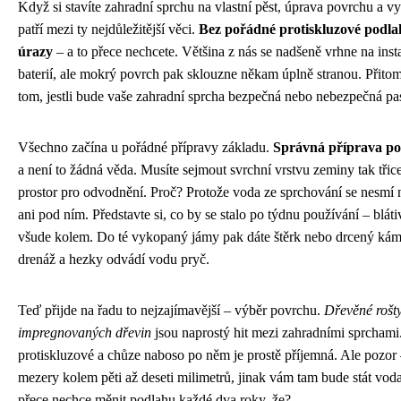
Když si stavíte zahradní sprchu na vlastní pěst, úprava povrchu a 
patří mezi ty nejdůležitější věci.
Bez pořádné protiskluzové podlah
úrazy
– a to přece nechcete. Většina z nás se nadšeně vrhne na inst
baterií, ale mokrý povrch pak sklouzne někam úplně stranou. Přitom
tom, jestli bude vaše zahradní sprcha bezpečná nebo nebezpečná pas
Všechno začína u pořádné přípravy základu.
Správná příprava po
a není to žádná věda. Musíte sejmout svrchní vrstvu zeminy tak třice
prostor pro odvodnění. Proč? Protože voda ze sprchování se nesmí n
ani pod ním. Představte si, co by se stalo po týdnu používání – blá
všude kolem. Do té vykopaný jámy pak dáte štěrk nebo drcený káme
drenáž a hezky odvádí vodu pryč.
Teď přijde na řadu to nejzajímavější – výběr povrchu.
Dřevěné rošty
impregnovaných dřevin
jsou naprostý hit mezi zahradními sprchami
protiskluzové a chůze naboso po něm je prostě příjemná. Ale pozor 
mezery kolem pěti až deseti milimetrů, jinak vám tam bude stát vod
přece nechce měnit podlahu každé dva roky, že?