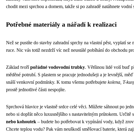
chodit mezi sprchou a domem, takže si po zahradě natáhnete vodní 
Potřebné materiály a nářadí k realizaci
Než se pustíte do stavby zahradní sprchy na vlastní pěst, vyplatí se
ruce. Nic vás totiž nezdrží víc než neustálé pobíhání do obchodu pr
Základ tvoří
pořádné vodovodní trubky
. Většinou lidé volí buď 
měděné potrubí. S plastem se pracuje jednodušeji a je levnější, měď 
snáší venkovní podmínky. K tomu všemu potřebujete
kolena, T-kus
prostě jednotlivé části nespojíte.
Sprchová hlavice je vlastně srdce celé věci. Můžete sáhnout po jed
nebo si dopřát něco luxusnějšího s nastavitelným průtokem. Určitě 
nebo kohoutek
– budete ho potřebovat k vypínání vody, když zrov
Chcete teplou vodu? Pak vám neuškodí směšovací baterie, která zaji