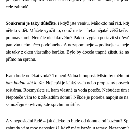
celé zahradě.
Soukromí je taky důležité
, i když jste venku. Málokdo má rád, kd
někdo vidět. Můžete využít to, co už máte – třeba nějaké větší keře
popínavkami. Nemáte nic takového? Pak se vyplatí postavit si dře
paraván nebo něco podobného. A nezapomínejte – podívejte se neje
ale taky z oken vlastního baráku. Bylo by docela trapné zjistit, že 
přímo na sprchu.
Kam bude odtékat voda? To není žádná hloupost. Místo by mělo m
tam budou stát louže
. Nejlepší je lehký svah nebo propustný povrch
rošťárna. Rozmyslete si, kam vlastně ta voda poteče. Nebudete tím
Nepoteče vám to k základům domu? Někde je potřeba napojit se na 
samozřejmě ovlivní, kde sprchu umístíte.
A v neposlední řadě – jak daleko to bude od domu a od bazénu? S
zahrady vám moc neposlouží, když máte bazén u terasy. Nezapomíne