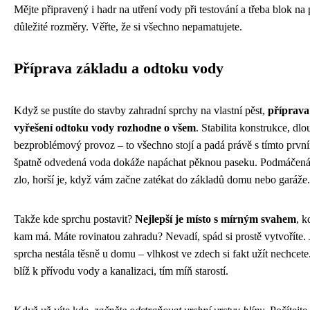
Mějte připravený i hadr na utření vody při testování a třeba blok n
důležité rozměry. Věřte, že si všechno nepamatujete.
Příprava základu a odtoku vody
Když se pustíte do stavby zahradní sprchy na vlastní pěst,
příprava
vyřešení odtoku vody rozhodne o všem
. Stabilita konstrukce, dlo
bezproblémový provoz – to všechno stojí a padá právě s tímto prvn
špatně odvedená voda dokáže napáchat pěknou paseku. Podmáčená z
zlo, horší je, když vám začne zatékat do základů domu nebo garáže.
Takže kde sprchu postavit?
Nejlepší je místo s mírným svahem
, k
kam má. Máte rovinatou zahradu? Nevadí, spád si prostě vytvoříte. J
sprcha nestála těsně u domu – vlhkost ve zdech si fakt užít nechcete
blíž k přívodu vody a kanalizaci, tím míň starostí.