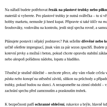
Na nářadí budete potřebovat
řezák na plastové trubky nebo pilk
materiál si vyberete. Pro plastové trubky je nutná svářečka – tu si v
hobby marketu, nemusíte ji hned kupat. Připravte si také
klíče na ma
šroubováky, vodováhu na kontrolu, jestli stojí sprcha rovně, a samo
Plánujete postavit i nějaký podstavec? Pak sežeňte
dřevěné nebo ko
určitě ošetřete impregnací, jinak vám za pár sezon zpuchří. Budete p
kotevní prvky a možná i beton, pokud chcete opravdu stabilní zák
nebo alespoň pořádnou nádobu, lopatu a hladítko.
Těsnění je strašně důležité – nechcete přece, aby vám všude crčela
pásku nebo konopí
na utěsnění závitů, silikon na průchody a případ
trubky, pokud budou na slunci. A nezapomeňte na zimní období – v
zachrání sprchu před zamrznutím a prasknutím trubek.
K bezpečnosti patří
ochranné oblečení
, rukavice a brýle, hlavně kd