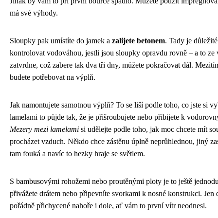
Jinak by vám to při první bouřce spadlo. Můžete použít impregnova
má své výhody.
Sloupky pak umístíte do jamek a
zalijete betonem
. Tady je důležit
kontrolovat vodováhou, jestli jsou sloupky opravdu rovně – a to ze 
zatvrdne, což zabere tak dva tři dny, můžete pokračovat dál. Mezití
budete potřebovat na výplň.
Jak namontujete samotnou výplň? To se liší podle toho, co jste si v
lamelami to půjde tak, že je přišroubujete nebo přibijete k vodoro
Mezery mezi lamelami
si udělejte podle toho, jak moc chcete mít s
procházet vzduch. Někdo chce zástěnu úplně neprůhlednou, jiný zase
tam fouká a navíc to hezky hraje se světlem.
S bambusovými rohožemi nebo proutěnými ploty je to ještě jednodušš
přivážete drátem nebo připevníte svorkami k nosné konstrukci. Jen d
pořádně přichycené nahoře i dole, ať vám to první vítr neodnesl.