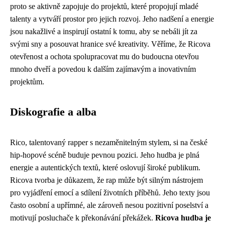
proto se aktivně zapojuje do projektů, které propojují mladé
talenty a vytváří prostor pro jejich rozvoj. Jeho nadšení a energie
jsou nakažlivé a inspirují ostatní k tomu, aby se nebáli jít za
svými sny a posouvat hranice své kreativity. Věříme, že Ricova
otevřenost a ochota spolupracovat mu do budoucna otevřou
mnoho dveří a povedou k dalším zajímavým a inovativním
projektům.
Diskografie a alba
Rico, talentovaný rapper s nezaměnitelným stylem, si na české
hip-hopové scéně buduje pevnou pozici. Jeho hudba je plná
energie a autentických textů, které oslovují široké publikum.
Ricova tvorba je důkazem, že rap může být silným nástrojem
pro vyjádření emocí a sdílení životních příběhů. Jeho texty jsou
často osobní a upřímné, ale zároveň nesou pozitivní poselství a
motivují posluchače k překonávání překážek.
Ricova hudba je