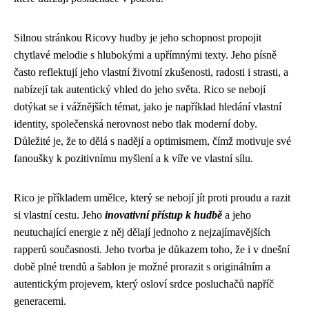
Silnou stránkou Ricovy hudby je jeho schopnost propojit
chytlavé melodie s hlubokými a upřímnými texty. Jeho písně
často reflektují jeho vlastní životní zkušenosti, radosti i strasti, a
nabízejí tak autentický vhled do jeho světa. Rico se nebojí
dotýkat se i vážnějších témat, jako je například hledání vlastní
identity, společenská nerovnost nebo tlak moderní doby.
Důležité je, že to dělá s nadějí a optimismem, čímž motivuje své
fanoušky k pozitivnímu myšlení a k víře ve vlastní sílu.
Rico je příkladem umělce, který se nebojí jít proti proudu a razit
si vlastní cestu. Jeho
inovativní přístup k hudbě
a jeho
neutuchající energie z něj dělají jednoho z nejzajímavějších
rapperů současnosti. Jeho tvorba je důkazem toho, že i v dnešní
době plné trendů a šablon je možné prorazit s originálním a
autentickým projevem, který osloví srdce posluchačů napříč
generacemi.