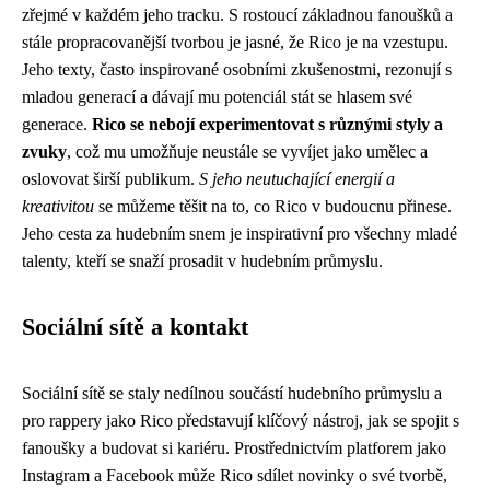
zřejmé v každém jeho tracku. S rostoucí základnou fanoušků a
stále propracovanější tvorbou je jasné, že Rico je na vzestupu.
Jeho texty, často inspirované osobními zkušenostmi, rezonují s
mladou generací a dávají mu potenciál stát se hlasem své
generace.
Rico se nebojí experimentovat s různými styly a
zvuky
, což mu umožňuje neustále se vyvíjet jako umělec a
oslovovat širší publikum.
S jeho neutuchající energií a
kreativitou
se můžeme těšit na to, co Rico v budoucnu přinese.
Jeho cesta za hudebním snem je inspirativní pro všechny mladé
talenty, kteří se snaží prosadit v hudebním průmyslu.
Sociální sítě a kontakt
Sociální sítě se staly nedílnou součástí hudebního průmyslu a
pro rappery jako Rico představují klíčový nástroj, jak se spojit s
fanoušky a budovat si kariéru. Prostřednictvím platforem jako
Instagram a Facebook může Rico sdílet novinky o své tvorbě,