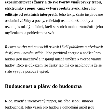
experimentovat s žánry a do své tvorby vnáší prvky trapu,
elektroniky i popu, čímž vytváří osobitý zvuk, který ho
odlišuje od ostatních interpretů.
Jeho texty, často inspirované
osobními zážitky a pocity, reflektují realitu dnešní doby a
rezonují s mladými lidmi, kteří se v nich mohou ztotožnit s jeho
myšlenkami a pohledem na svět.
Ricova tvorba má potenciál oslovit i širší publikum a představit
český rap v novém světle.
Jeho pozitivní energie a nadšení pro
hudbu jsou nakažlivé a inspirují mladé umělce k tvorbě vlastní
hudby. Rico je důkazem, že český rap má co nabídnout a že se
stále vyvíjí a posouvá vpřed.
Budoucnost a plány do budoucna
Rico, mladý a talentovaný rapper, má před sebou slibnou
budoucnost. Jeho vášeň pro hudbu a odhodlání uspět jsou