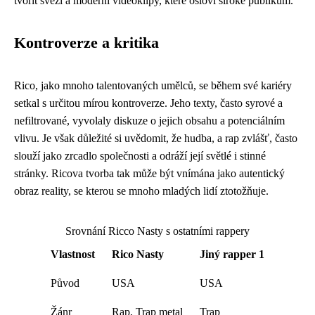
tvořit svěží a moderní videoklipy, které osloví široké publikum.
Kontroverze a kritika
Rico, jako mnoho talentovaných umělců, se během své kariéry
setkal s určitou mírou kontroverze. Jeho texty, často syrové a
nefiltrované, vyvolaly diskuze o jejich obsahu a potenciálním
vlivu. Je však důležité si uvědomit, že hudba, a rap zvlášť, často
slouží jako zrcadlo společnosti a odráží její světlé i stinné
stránky. Ricova tvorba tak může být vnímána jako autentický
obraz reality, se kterou se mnoho mladých lidí ztotožňuje.
Srovnání Ricco Nasty s ostatními rappery
Vlastnost
Rico Nasty
Jiný rapper 1
Původ
USA
USA
Žánr
Rap, Trap metal
Trap