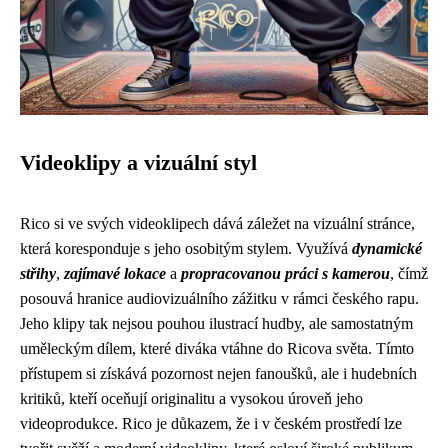
Videoklipy a vizuální styl
Rico si ve svých videoklipech dává záležet na vizuální stránce,
která koresponduje s jeho osobitým stylem. Využívá
dynamické
střihy
,
zajímavé lokace
a
propracovanou práci s kamerou
, čímž
posouvá hranice audiovizuálního zážitku v rámci českého rapu.
Jeho klipy tak nejsou pouhou ilustrací hudby, ale samostatným
uměleckým dílem, které diváka vtáhne do Ricova světa. Tímto
přístupem si získává pozornost nejen fanoušků, ale i hudebních
kritiků, kteří oceňují originalitu a vysokou úroveň jeho
videoprodukce. Rico je důkazem, že i v českém prostředí lze