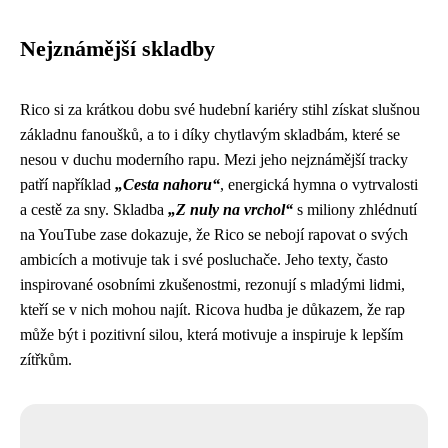
Nejznámější skladby
Rico si za krátkou dobu své hudební kariéry stihl získat slušnou
základnu fanoušků, a to i díky chytlavým skladbám, které se
nesou v duchu moderního rapu. Mezi jeho nejznámější tracky
patří například
„Cesta nahoru“
, energická hymna o vytrvalosti
a cestě za sny. Skladba
„Z nuly na vrchol“
s miliony zhlédnutí
na YouTube zase dokazuje, že Rico se nebojí rapovat o svých
ambicích a motivuje tak i své posluchače. Jeho texty, často
inspirované osobními zkušenostmi, rezonují s mladými lidmi,
kteří se v nich mohou najít. Ricova hudba je důkazem, že rap
může být i pozitivní silou, která motivuje a inspiruje k lepším
zítřkům.