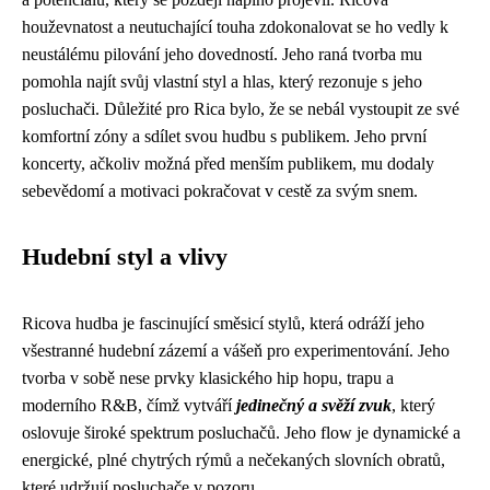
houževnatost a neutuchající touha zdokonalovat se ho vedly k
neustálému pilování jeho dovedností. Jeho raná tvorba mu
pomohla najít svůj vlastní styl a hlas, který rezonuje s jeho
posluchači. Důležité pro Rica bylo, že se nebál vystoupit ze své
komfortní zóny a sdílet svou hudbu s publikem. Jeho první
koncerty, ačkoliv možná před menším publikem, mu dodaly
sebevědomí a motivaci pokračovat v cestě za svým snem.
Hudební styl a vlivy
Ricova hudba je fascinující směsicí stylů, která odráží jeho
všestranné hudební zázemí a vášeň pro experimentování. Jeho
tvorba v sobě nese prvky klasického hip hopu, trapu a
moderního R&B, čímž vytváří
jedinečný a svěží zvuk
, který
oslovuje široké spektrum posluchačů. Jeho flow je dynamické a
energické, plné chytrých rýmů a nečekaných slovních obratů,
které udržují posluchače v pozoru.