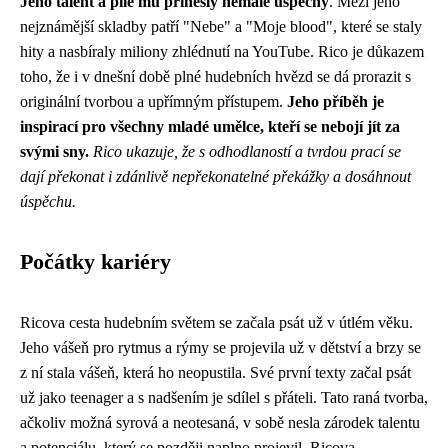
Jeho talent a píle mu přinesly nemalé úspěchy
. Mezi jeho
nejznámější skladby patří "Nebe" a "Moje blood", které se staly
hity a nasbíraly miliony zhlédnutí na YouTube. Rico je důkazem
toho, že i v dnešní době plné hudebních hvězd se dá prorazit s
originální tvorbou a upřímným přístupem.
Jeho příběh je
inspirací pro všechny mladé umělce, kteří se nebojí jít za
svými sny.
Rico ukazuje, že s odhodlaností a tvrdou prací se
dají překonat i zdánlivě nepřekonatelné překážky a dosáhnout
úspěchu.
Počátky kariéry
Ricova cesta hudebním světem se začala psát už v útlém věku.
Jeho vášeň pro rytmus a rýmy se projevila už v dětství a brzy se
z ní stala vášeň, která ho neopustila. Své první texty začal psát
už jako teenager a s nadšením je sdílel s přáteli. Tato raná tvorba,
ačkoliv možná syrová a neotesaná, v sobě nesla zárodek talentu
a potenciálu, který se později naplno projevil. Ricova