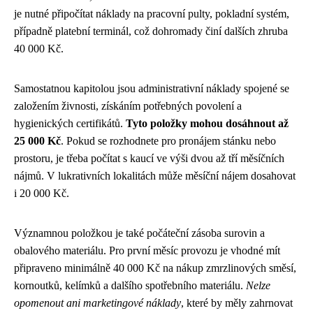
je nutné připočítat náklady na pracovní pulty, pokladní systém,
případně platební terminál, což dohromady činí dalších zhruba
40 000 Kč.
Samostatnou kapitolou jsou administrativní náklady spojené se
založením živnosti, získáním potřebných povolení a
hygienických certifikátů.
Tyto položky mohou dosáhnout až
25 000 Kč
. Pokud se rozhodnete pro pronájem stánku nebo
prostoru, je třeba počítat s kaucí ve výši dvou až tří měsíčních
nájmů. V lukrativních lokalitách může měsíční nájem dosahovat
i 20 000 Kč.
Významnou položkou je také počáteční zásoba surovin a
obalového materiálu. Pro první měsíc provozu je vhodné mít
připraveno minimálně 40 000 Kč na nákup zmrzlinových směsí,
kornoutků, kelímků a dalšího spotřebního materiálu.
Nelze
opomenout ani marketingové náklady
, které by měly zahrnovat