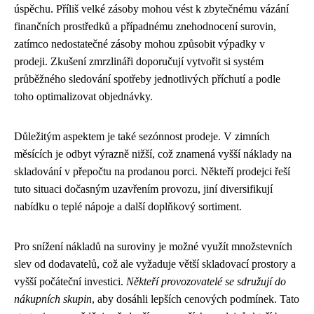
úspěchu. Příliš velké zásoby mohou vést k zbytečnému vázání
finančních prostředků a případnému znehodnocení surovin,
zatímco nedostatečné zásoby mohou způsobit výpadky v
prodeji. Zkušení zmrzlináři doporučují vytvořit si systém
průběžného sledování spotřeby jednotlivých příchutí a podle
toho optimalizovat objednávky.
Důležitým aspektem je také sezónnost prodeje. V zimních
měsících je odbyt výrazně nižší, což znamená vyšší náklady na
skladování v přepočtu na prodanou porci. Někteří prodejci řeší
tuto situaci dočasným uzavřením provozu, jiní diversifikují
nabídku o teplé nápoje a další doplňkový sortiment.
Pro snížení nákladů na suroviny je možné využít množstevních
slev od dodavatelů, což ale vyžaduje větší skladovací prostory a
vyšší počáteční investici.
Někteří provozovatelé se sdružují do
nákupních skupin
, aby dosáhli lepších cenových podmínek. Tato