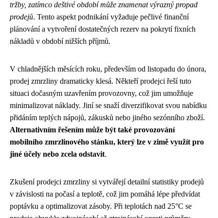
tržby, zatímco deštivé období může znamenat výrazný propad
prodejů
. Tento aspekt podnikání vyžaduje pečlivé finanční
plánování a vytvoření dostatečných rezerv na pokrytí fixních
nákladů v období nižších příjmů.
V chladnějších měsících roku, především od listopadu do února,
prodej zmrzliny dramaticky klesá. Někteří prodejci řeší tuto
situaci dočasným uzavřením provozovny, což jim umožňuje
minimalizovat náklady. Jiní se snaží diverzifikovat svou nabídku
přidáním teplých nápojů, zákusků nebo jiného sezónního zboží.
Alternativním řešením může být také provozování
mobilního zmrzlinového stánku, který lze v zimě využít pro
jiné účely nebo zcela odstavit
.
Zkušení prodejci zmrzliny si vytvářejí detailní statistiky prodejů
v závislosti na počasí a teplotě, což jim pomáhá lépe předvídat
poptávku a optimalizovat zásoby. Při teplotách nad 25°C se