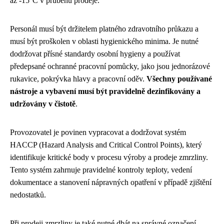
až -15°C v průběhu prodeje.
Personál musí být držitelem platného zdravotního průkazu a
musí být proškolen v oblasti hygienického minima. Je nutné
dodržovat přísné standardy osobní hygieny a používat
předepsané ochranné pracovní pomůcky, jako jsou jednorázové
rukavice, pokrývka hlavy a pracovní oděv.
Všechny používané
nástroje a vybavení musí být pravidelně dezinfikovány a
udržovány v čistotě
.
Provozovatel je povinen vypracovat a dodržovat systém
HACCP (Hazard Analysis and Critical Control Points), který
identifikuje kritické body v procesu výroby a prodeje zmrzliny.
Tento systém zahrnuje pravidelné kontroly teploty, vedení
dokumentace a stanovení nápravných opatření v případě zjištění
nedostatků.
Při prodeji zmrzliny je také nutné dbát na správné označení