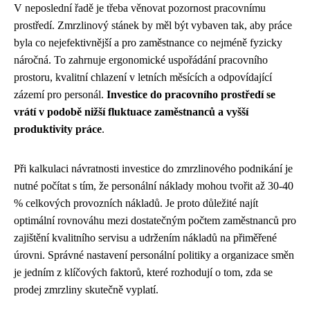
V neposlední řadě je třeba věnovat pozornost pracovnímu
prostředí. Zmrzlinový stánek by měl být vybaven tak, aby práce
byla co nejefektivnější a pro zaměstnance co nejméně fyzicky
náročná. To zahrnuje ergonomické uspořádání pracovního
prostoru, kvalitní chlazení v letních měsících a odpovídající
zázemí pro personál.
Investice do pracovního prostředí se
vrátí v podobě nižší fluktuace zaměstnanců a vyšší
produktivity práce
.
Při kalkulaci návratnosti investice do zmrzlinového podnikání je
nutné počítat s tím, že personální náklady mohou tvořit až 30-40
% celkových provozních nákladů. Je proto důležité najít
optimální rovnováhu mezi dostatečným počtem zaměstnanců pro
zajištění kvalitního servisu a udržením nákladů na přiměřené
úrovni. Správné nastavení personální politiky a organizace směn
je jedním z klíčových faktorů, které rozhodují o tom, zda se
prodej zmrzliny skutečně vyplatí.