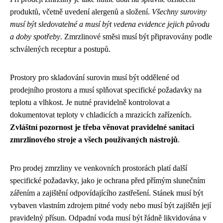
produktů, včetně uvedení alergenů a složení.
Všechny suroviny
musí být sledovatelné a musí být vedena evidence jejich původu
a doby spotřeby
. Zmrzlinové směsi musí být připravovány podle
schválených receptur a postupů.
Prostory pro skladování surovin musí být oddělené od
prodejního prostoru a musí splňovat specifické požadavky na
teplotu a vlhkost. Je nutné pravidelně kontrolovat a
dokumentovat teploty v chladicích a mrazicích zařízeních.
Zvláštní pozornost je třeba věnovat pravidelné sanitaci
zmrzlinového stroje a všech používaných nástrojů
.
Pro prodej zmrzliny ve venkovních prostorách platí další
specifické požadavky, jako je ochrana před přímým slunečním
zářením a zajištění odpovídajícího zastřešení. Stánek musí být
vybaven vlastním zdrojem pitné vody nebo musí být zajištěn její
pravidelný přísun. Odpadní voda musí být řádně likvidována v