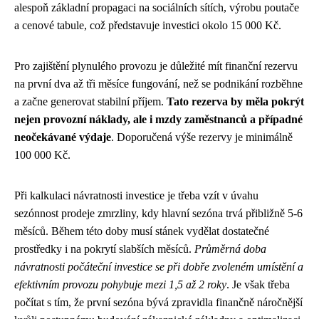
alespoň základní propagaci na sociálních sítích, výrobu poutače
a cenové tabule, což představuje investici okolo 15 000 Kč.
Pro zajištění plynulého provozu je důležité mít finanční rezervu
na první dva až tři měsíce fungování, než se podnikání rozběhne
a začne generovat stabilní příjem.
Tato rezerva by měla pokrýt
nejen provozní náklady, ale i mzdy zaměstnanců a případné
neočekávané výdaje
. Doporučená výše rezervy je minimálně
100 000 Kč.
Při kalkulaci návratnosti investice je třeba vzít v úvahu
sezónnost prodeje zmrzliny, kdy hlavní sezóna trvá přibližně 5-6
měsíců. Během této doby musí stánek vydělat dostatečné
prostředky i na pokrytí slabších měsíců.
Průměrná doba
návratnosti počáteční investice se při dobře zvoleném umístění a
efektivním provozu pohybuje mezi 1,5 až 2 roky
. Je však třeba
počítat s tím, že první sezóna bývá zpravidla finančně náročnější