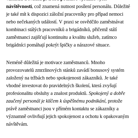
návštěvností
, což znamená nutnost posílení personálu. Důležité
je také mít k dispozici záložní pracovníky pro případ nemoci
nebo nečekaných událostí. V praxi se osvědčilo zaměstnávat
kombinaci stálých pracovníků a brigádníků, přičemž stálí
zaměstnanci zajišťují kontinuitu a kvalitu služeb, zatímco
brigádníci pomáhají pokrýt špičky a nárazové situace.
Neméně důležitá je motivace zaměstnanců. Mnoho
provozovatelů zmrzlinových stánků zavádí bonusový systém
založený na tržbách nebo spokojenosti zákazníků. Je také
vhodné investovat do pravidelných školení, která zvyšují
profesionalitu obsluhy a znalost produktů.
Spokojený a dobře
zaučený personál je klíčem k úspěšnému podnikání
, protože
právě zaměstnanci jsou v přímém kontaktu se zákazníky a
významně ovlivňují jejich spokojenost a ochotu k opakovaným
návštěvám.