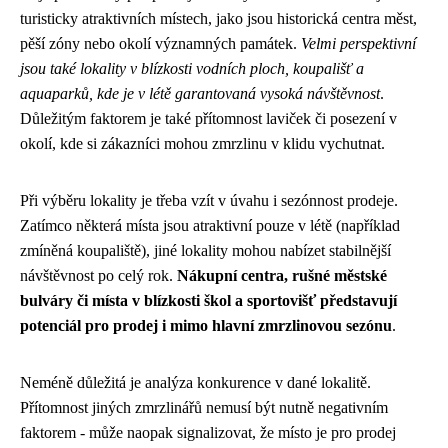
turisticky atraktivních místech, jako jsou historická centra měst,
pěší zóny nebo okolí významných památek.
Velmi perspektivní
jsou také lokality v blízkosti vodních ploch, koupališť a
aquaparků, kde je v létě garantovaná vysoká návštěvnost
.
Důležitým faktorem je také přítomnost laviček či posezení v
okolí, kde si zákazníci mohou zmrzlinu v klidu vychutnat.
Při výběru lokality je třeba vzít v úvahu i sezónnost prodeje.
Zatímco některá místa jsou atraktivní pouze v létě (například
zmíněná koupaliště), jiné lokality mohou nabízet stabilnější
návštěvnost po celý rok.
Nákupní centra, rušné městské
bulváry či místa v blízkosti škol a sportovišť představují
potenciál pro prodej i mimo hlavní zmrzlinovou sezónu
.
Neméně důležitá je analýza konkurence v dané lokalitě.
Přítomnost jiných zmrzlinářů nemusí být nutně negativním
faktorem - může naopak signalizovat, že místo je pro prodej