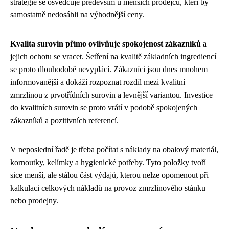
strategie se osvědčuje především u menších prodejců, kteří by
samostatně nedosáhli na výhodnější ceny.
Kvalita surovin přímo ovlivňuje spokojenost zákazníků
a
jejich ochotu se vracet. Šetření na kvalitě základních ingrediencí
se proto dlouhodobě nevyplácí. Zákazníci jsou dnes mnohem
informovanější a dokáží rozpoznat rozdíl mezi kvalitní
zmrzlinou z prvotřídních surovin a levnější variantou. Investice
do kvalitních surovin se proto vrátí v podobě spokojených
zákazníků a pozitivních referencí.
V neposlední řadě je třeba počítat s náklady na obalový materiál,
kornoutky, kelímky a hygienické potřeby. Tyto položky tvoří
sice menší, ale stálou část výdajů, kterou nelze opomenout při
kalkulaci celkových nákladů na provoz zmrzlinového stánku
nebo prodejny.