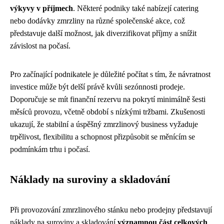
výkyvy v příjmech
. Některé podniky také nabízejí catering
nebo dodávky zmrzliny na různé společenské akce, což
představuje další možnost, jak diverzifikovat příjmy a snížit
závislost na počasí.
Pro začínající podnikatele je důležité počítat s tím, že návratnost
investice může být delší právě kvůli sezónnosti prodeje.
Doporučuje se mít finanční rezervu na pokrytí minimálně šesti
měsíců provozu, včetně období s nízkými tržbami. Zkušenosti
ukazují, že stabilní a úspěšný zmrzlinový business vyžaduje
trpělivost, flexibilitu a schopnost přizpůsobit se měnícím se
podmínkám trhu i počasí.
Náklady na suroviny a skladování
Při provozování zmrzlinového stánku nebo prodejny představují
náklady na suroviny a skladování
významnou část celkových