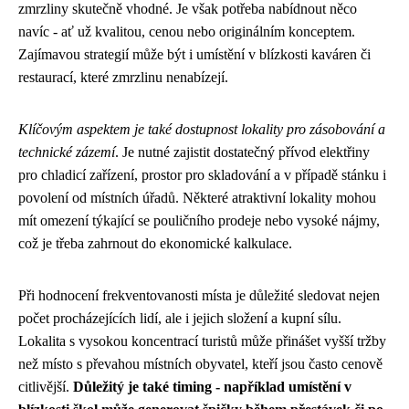
zmrzliny skutečně vhodné. Je však potřeba nabídnout něco
navíc - ať už kvalitou, cenou nebo originálním konceptem.
Zajímavou strategií může být i umístění v blízkosti kaváren či
restaurací, které zmrzlinu nenabízejí.
Klíčovým aspektem je také dostupnost lokality pro zásobování a
technické zázemí
. Je nutné zajistit dostatečný přívod elektřiny
pro chladicí zařízení, prostor pro skladování a v případě stánku i
povolení od místních úřadů. Některé atraktivní lokality mohou
mít omezení týkající se pouličního prodeje nebo vysoké nájmy,
což je třeba zahrnout do ekonomické kalkulace.
Při hodnocení frekventovanosti místa je důležité sledovat nejen
počet procházejících lidí, ale i jejich složení a kupní sílu.
Lokalita s vysokou koncentrací turistů může přinášet vyšší tržby
než místo s převahou místních obyvatel, kteří jsou často cenově
citlivější.
Důležitý je také timing - například umístění v