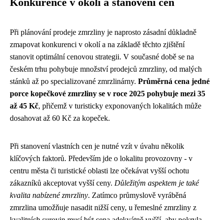
Konkurence v okolí a stanovení cen
Při plánování prodeje zmrzliny je naprosto zásadní důkladně
zmapovat konkurenci v okolí a na základě těchto zjištění
stanovit optimální cenovou strategii. V současné době se na
českém trhu pohybuje množství prodejců zmrzliny, od malých
stánků až po specializované zmrzlinárny.
Průměrná cena jedné
porce kopečkové zmrzliny se v roce 2025 pohybuje mezi 35
až 45 Kč
, přičemž v turisticky exponovaných lokalitách může
dosahovat až 60 Kč za kopeček.
Při stanovení vlastních cen je nutné vzít v úvahu několik
klíčových faktorů. Především jde o lokalitu provozovny - v
centru města či turistické oblasti lze očekávat vyšší ochotu
zákazníků akceptovat vyšší ceny.
Důležitým aspektem je také
kvalita nabízené zmrzliny
. Zatímco průmyslově vyráběná
zmrzlina umožňuje nasadit nižší ceny, u řemeslné zmrzliny z
kvalitních surovin musí být cena adekvátně vyšší, aby pokryla