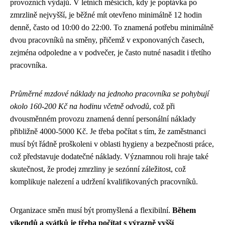
provozních výdajů. V letních měsících, kdy je poptávka po
zmrzlině nejvyšší, je běžné mít otevřeno minimálně 12 hodin
denně, často od 10:00 do 22:00. To znamená potřebu minimálně
dvou pracovníků na směny, přičemž v exponovaných časech,
zejména odpoledne a v podvečer, je často nutné nasadit i třetího
pracovníka.
Průměrné mzdové náklady na jednoho pracovníka se pohybují
okolo 160-200 Kč na hodinu včetně odvodů
, což při
dvousměnném provozu znamená denní personální náklady
přibližně 4000-5000 Kč. Je třeba počítat s tím, že zaměstnanci
musí být řádně proškoleni v oblasti hygieny a bezpečnosti práce,
což představuje dodatečné náklady. Významnou roli hraje také
skutečnost, že prodej zmrzliny je sezónní záležitost, což
komplikuje nalezení a udržení kvalifikovaných pracovníků.
Organizace směn musí být promyšlená a flexibilní.
Během
víkendů a svátků je třeba počítat s výrazně vyšší