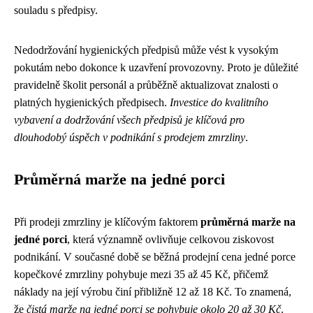
souladu s předpisy.
Nedodržování hygienických předpisů může vést k vysokým
pokutám nebo dokonce k uzavření provozovny. Proto je důležité
pravidelně školit personál a průběžně aktualizovat znalosti o
platných hygienických předpisech.
Investice do kvalitního
vybavení a dodržování všech předpisů je klíčová pro
dlouhodobý úspěch v podnikání s prodejem zmrzliny
.
Průměrná marže na jedné porci
Při prodeji zmrzliny je klíčovým faktorem
průměrná marže na
jedné porci
, která významně ovlivňuje celkovou ziskovost
podnikání. V současné době se běžná prodejní cena jedné porce
kopečkové zmrzliny pohybuje mezi 35 až 45 Kč, přičemž
náklady na její výrobu činí přibližně 12 až 18 Kč. To znamená,
že
čistá marže na jedné porci se pohybuje okolo 20 až 30 Kč
.