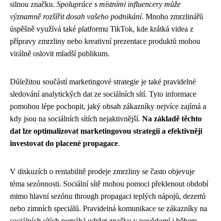
silnou značku.
Spolupráce s místními influencery může
významně rozšířit dosah vašeho podnikání
. Mnoho zmrzlinářů
úspěšně využívá také platformu TikTok, kde krátká videa z
přípravy zmrzliny nebo kreativní prezentace produktů mohou
virálně oslovit mladší publikum.
Důležitou součástí marketingové strategie je také pravidelné
sledování analytických dat ze sociálních sítí. Tyto informace
pomohou lépe pochopit, jaký obsah zákazníky nejvíce zajímá a
kdy jsou na sociálních sítích nejaktivnější.
Na základě těchto
dat lze optimalizovat marketingovou strategii a efektivněji
investovat do placené propagace
.
V diskuzích o rentabilitě prodeje zmrzliny se často objevuje
téma sezónnosti. Sociální sítě mohou pomoci překlenout období
mimo hlavní sezónu through propagaci teplých nápojů, dezertů
nebo zimních speciálů. Pravidelná komunikace se zákazníky na
sociálních sítích pomáhá udržet značku v povědomí i během