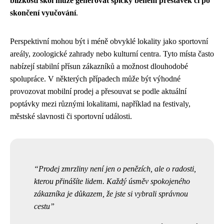
blízkosti škol může generovat špičky během přestávek či po
skončení vyučování
.
Perspektivní mohou být i méně obvyklé lokality jako sportovní
areály, zoologické zahrady nebo kulturní centra. Tyto místa často
nabízejí stabilní přísun zákazníků a možnost dlouhodobé
spolupráce. V některých případech může být výhodné
provozovat mobilní prodej a přesouvat se podle aktuální
poptávky mezi různými lokalitami, například na festivaly,
městské slavnosti či sportovní události.
Prodej zmrzliny není jen o penězích, ale o radosti,
kterou přinášíte lidem. Každý úsměv spokojeného
zákazníka je důkazem, že jste si vybrali správnou
cestu