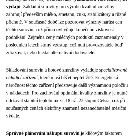
výdajů
. Základní suroviny pro výrobu kvalitní zmrzliny
zahrnují především mléko, smetanu, cukr, stabilizátory a různé
příchutě. V současné době lze pozorovat výrazný nárůst cen
těchto surovin, což přímo ovlivňuje konečnou ziskovost
podnikání. Zejména ceny mléčných produktů zaznamenaly v
posledních letech strmý vzestup, což nutí provozovatele buď
zdražovat, nebo hledat alternativní dodavatele.
Skladování surovin a hotové zmrzliny vyžaduje
specializované
chladicí zařízení
, které musí běžet nepřetržitě. Energetická
náročnost těchto zařízení představuje další významnou položku
v nákladech. Pro zachování optimální kvality zmrzliny je nutné
udržovat stabilní teplotu mezi -18 až -22 stupni Celsia, což při
současných cenách elektřiny znamená nezanedbatelné měsíční
výdaje.
Správné plánování nákupu surovin
je klíčovým faktorem