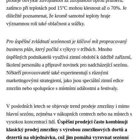
prodeje obvykle zdvojnásobí až ztrojnásobí oproti průměru,
zatímco při teplotách pod 15°C mohou klesnout až o 70%. Je
důležité poznamenat, že kromě samotné teploty hraje
významnou roli také oblačnost a srážky.
Pro úspěšné zvládnutí sezónnosti je klíčové mít propracovaný
business plán, který počítá s výkyvy v tržbách
. Mnoho
úspěšných podnikatelů využívá zimní období k údržbě zařízení,
školení personálu a přípravě novinek pro nadcházející sezónu.
Někteří provozovatelé také experimentují s různými
marketingovými strategiemi, jako jsou speciální zimní edice
zmrzlin nebo spolupráce s místními událostmi a festivaly.
V posledních letech se objevuje trend prodeje zmrzliny i mimo
hlavní sezónu, zejména v nákupních centrech nebo na místech s
vysokou koncentrací lidí.
Úspěšní prodejci často kombinují
klasický prodej zmrzliny s výrobou zmrzlinových dortů a
dezertů na objednávku, což jim pomáhá vyrovnat sezónní