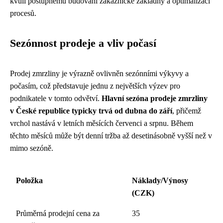
kvůli postupnému budování zákaznické základny a optimalizaci
procesů.
Sezónnost prodeje a vliv počasí
Prodej zmrzliny je výrazně ovlivněn sezónními výkyvy a
počasím, což představuje jednu z největších výzev pro
podnikatele v tomto odvětví.
Hlavní sezóna prodeje zmrzliny
v České republice typicky trvá od dubna do září
, přičemž
vrchol nastává v letních měsících červenci a srpnu. Během
těchto měsíců může být denní tržba až desetinásobně vyšší než v
mimo sezóně.
Položka
Náklady/Výnosy
(CZK)
Průměrná prodejní cena za
35