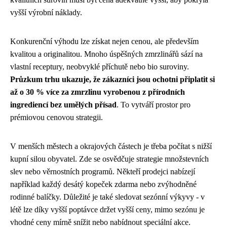
vyšší výrobní náklady.
Konkurenční výhodu lze získat nejen cenou, ale především
kvalitou a originalitou. Mnoho úspěšných zmrzlinářů sází na
vlastní receptury, neobvyklé příchutě nebo bio suroviny.
Průzkum trhu ukazuje, že zákazníci jsou ochotni připlatit si
až o 30 % více za zmrzlinu vyrobenou z přírodních
ingrediencí bez umělých přísad
. To vytváří prostor pro
prémiovou cenovou strategii.
V menších městech a okrajových částech je třeba počítat s nižší
kupní silou obyvatel. Zde se osvědčuje strategie množstevních
slev nebo věrnostních programů. Někteří prodejci nabízejí
například každý desátý kopeček zdarma nebo zvýhodněné
rodinné balíčky. Důležité je také sledovat sezónní výkyvy - v
létě lze díky vyšší poptávce držet vyšší ceny, mimo sezónu je
vhodné ceny mírně snížit nebo nabídnout speciální akce.