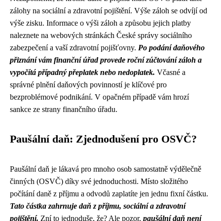
zálohy na sociální a zdravotní pojištění. Výše záloh se odvíjí od
výše zisku. Informace o výši záloh a způsobu jejich platby
naleznete na webových stránkách České správy sociálního
zabezpečení a vaší zdravotní pojišťovny.
Po podání daňového
přiznání vám finanční úřad provede roční zúčtování záloh a
vypočítá případný přeplatek nebo nedoplatek.
Včasné a
správné plnění daňových povinností je klíčové pro
bezproblémové podnikání. V opačném případě vám hrozí
sankce ze strany finančního úřadu.
Paušální daň: Zjednodušení pro OSVČ?
Paušální daň je lákavá pro mnoho osob samostatně výdělečně
činných (OSVČ) díky své jednoduchosti. Místo složitého
počítání daně z příjmu a odvodů zaplatíte jen jednu fixní částku.
Tato částka zahrnuje daň z příjmu, sociální a zdravotní
pojištění.
Zní to jednoduše, že? Ale pozor,
paušální daň není