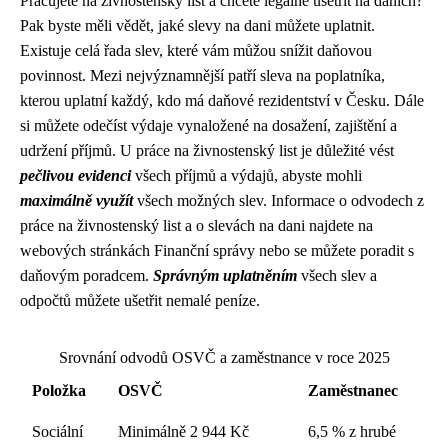
Pracujete na živnostenský list a chcete legálně ušetřit na daních?
Pak byste měli vědět, jaké slevy na dani můžete uplatnit.
Existuje celá řada slev, které vám můžou snížit daňovou
povinnost. Mezi nejvýznamnější patří sleva na poplatníka,
kterou uplatní každý, kdo má daňové rezidentství v Česku. Dále
si můžete odečíst výdaje vynaložené na dosažení, zajištění a
udržení příjmů. U práce na živnostenský list je důležité vést
pečlivou evidenci
všech příjmů a výdajů, abyste mohli
maximálně využít
všech možných slev. Informace o odvodech z
práce na živnostenský list a o slevách na dani najdete na
webových stránkách Finanční správy nebo se můžete poradit s
daňovým poradcem.
Správným uplatněním
všech slev a
odpočtů můžete ušetřit nemalé peníze.
Srovnání odvodů OSVČ a zaměstnance v roce 2025
Položka
OSVČ
Zaměstnanec
Sociální
Minimálně 2 944 Kč
6,5 % z hrubé