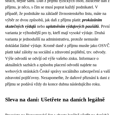
strach, nejste sami. Daň z příjmů fyzických osob, zkráceně daň z
příjmu, je něco, s čím se musí poprat každý podnikatel. V
případě, že podnikáte na základě živnostenského listu, máte na
výběr ze dvou způsobů, jak daň z příjmu platit:
prokázáním
skutečných výdajů
nebo
uplatněním výdajových paušálů
. První
varianta je výhodnější pro ty, kteří mají vysoké výdaje. Druhá
varianta je jednodušší na administrativu, protože nemusíte
dokládat žádné výdaje. Kromě daně z příjmu musíte jako OSVČ
platit také zálohy na sociální a zdravotní pojištění, tzv. odvody.
Výše odvodů se odvíjí od výše vašeho zisku. Informace o
aktuálních sazbách a způsobu placení odvodů najdete na
webových stránkách České správy sociálního zabezpečení a vaší
zdravotní pojišťovny. Nezapomeňte, že daňové přiznání k dani z
příjmu se podává vždy do konce dubna následujícího roku.
Sleva na dani: Ušetřete na daních legálně