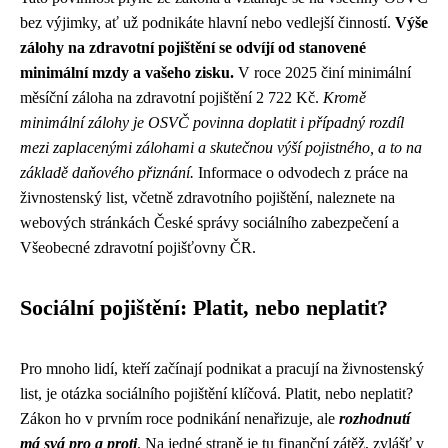
bez výjimky, ať už podnikáte hlavní nebo vedlejší činností.
Výše
zálohy na zdravotní pojištění se odvíjí od stanovené
minimální mzdy a vašeho zisku.
V roce 2025 činí minimální
měsíční záloha na zdravotní pojištění 2 722 Kč.
Kromě
minimální zálohy je OSVČ povinna doplatit i případný rozdíl
mezi zaplacenými zálohami a skutečnou výší pojistného, a to na
základě daňového přiznání.
Informace o odvodech z práce na
živnostenský list, včetně zdravotního pojištění, naleznete na
webových stránkách České správy sociálního zabezpečení a
Všeobecné zdravotní pojišťovny ČR.
Sociální pojištění: Platit, nebo neplatit?
Pro mnoho lidí, kteří začínají podnikat a pracují na živnostenský
list, je otázka sociálního pojištění klíčová. Platit, nebo neplatit?
Zákon ho v prvním roce podnikání nenařizuje, ale
rozhodnutí
má svá pro a proti
. Na jedné straně je tu finanční zátěž, zvlášť v