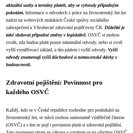
aktuální sazby a termíny plateb, aby se vyhnuly případným
pokutám.
Informace o odvodech z práce na živnostenský list lze
nalézt na webových stránkách České správy sociálního
zabezpečení a Všeobecné zdravotní pojišťovny ČR.
Důležité je
také sledovat případné změny v legislativě.
OSVČ si mohou
zvolit, zda budou platit pouze minimální odvody, nebo si zvolí
vyšší vyměřovací základ, a tím pádem i vyšší odvody.
Vyšší
odvody znamenají vyšší důchodové a nemocenské dávky v
budoucnosti.
Zdravotní pojištění: Povinnost pro
každého OSVČ
Každý, kdo se v České republice rozhodne pro podnikání na
živnostenský list, se stává osobou samostatně výdělečně činnou
(OSVČ) a s tím se pojí i povinnost platit si zdravotní pojištění.
Tato povinnost plyne ze zákona a vztahuje se na všechny OSVČ