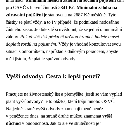
informací.
Minimální měsíční záloha na sociální pojištění
činí
pro OSVČ s hlavní činností 2841 Kč.
Minimální záloha na
zdravotní pojištění
je stanovena na 2687 Kč měsíčně. Tyto
částky se platí vždy, a to i v případě, že podnikatel nedosáhne
žádného zisku. Je důležité si uvědomit, že se jedná o minimální
zálohy.
Pokud váš zisk překročí určitou hranici, budete muset
doplatit rozdíl na pojistném
. Vždy je vhodné konzultovat svou
situaci s odborníkem, například s daňovým poradcem, abyste
měli jistotu, že platíte správné odvody.
Vyšší odvody: Cesta k lepší penzi?
Pracujete na živnostenský list a přemýšlíte, jestli se vám vyplatí
platit vyšší odvody? Je to otázka, která trápí mnoho OSVČ.
Na jedné straně vyšší odvody znamenají méně peněz
v peněžence dnes, na straně druhé můžou znamenat
vyšší
důchod
v budoucnosti. Jak to ale ve skutečnosti je?