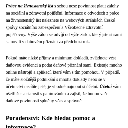
Práce na živnostenský list
s sebou nese povinnost platit zálohy
na sociální a zdravotní pojištění. Informace o odvodech z práce
na živnostenský list naleznete na webových stránkách České
správy sociálního zabezpečení a Všeobecné zdravotní
pojišťovny. Výše záloh se odvíjí od výše zisku, který jste si sami
stanovili v daňovém přiznání za předchozí rok.
Pokud máte nízké příjmy a minimum dokladů, zvládnete vést
daňovou evidenci a podat daňové přiznání sami. Existuje mnoho
online nástrojů a aplikací, které vám s tím pomohou. V případě,
že máte složitější podnikání s mnoha doklady nebo se v
účetnictví necítíte jistě, je vhodné najmout si účetní.
Účetní
vám
ušetří čas a starosti s papírováním a zajistí, že budou vaše
daňové povinnosti splněny včas a správně.
Poradenství: Kde hledat pomoc a
informace?