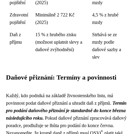
pojištění
(2025)
mzdy
Zdravotní
Minimálně 2 722 Kč
4,5 % z hrubé
pojištění
(2025)
mzdy
Daň z
15 % z hrubého zisku
Strhává se ze
příjmu
(možnost uplatnit slevy a
mzdy podle
daňové zvýhodnění)
daňové sazby a
slev
Daňové přiznání: Termíny a povinnosti
Každý, kdo podniká na základě živnostenského listu, má
povinnost podat daňové přiznání a uhradit daň z příjmů.
Termín
pro podání daňového přiznání je standardně do konce března
následujícího roku.
Pokud daňové přiznání zpracovává daňový
poradce, prodlužuje se lhůta pro podání do konce června.
Nezapomeňte, že kromě daně z příjmů musí OSVČ platit také