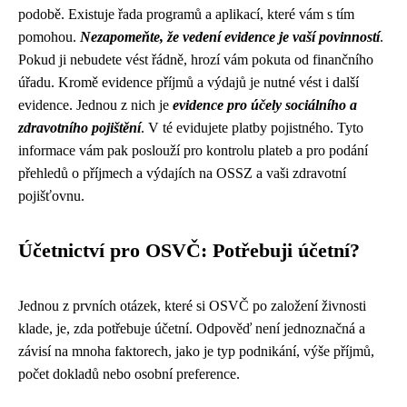
podobě. Existuje řada programů a aplikací, které vám s tím
pomohou.
Nezapomeňte, že vedení evidence je vaší povinností
.
Pokud ji nebudete vést řádně, hrozí vám pokuta od finančního
úřadu. Kromě evidence příjmů a výdajů je nutné vést i další
evidence. Jednou z nich je
evidence pro účely sociálního a
zdravotního pojištění
. V té evidujete platby pojistného. Tyto
informace vám pak poslouží pro kontrolu plateb a pro podání
přehledů o příjmech a výdajích na OSSZ a vaši zdravotní
pojišťovnu.
Účetnictví pro OSVČ: Potřebuji účetní?
Jednou z prvních otázek, které si OSVČ po založení živnosti
klade, je, zda potřebuje účetní. Odpověď není jednoznačná a
závisí na mnoha faktorech, jako je typ podnikání, výše příjmů,
počet dokladů nebo osobní preference.