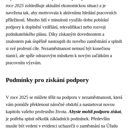
roce 2025
zohledňuje aktuální ekonomickou situaci a je
navržena tak, aby motivovala k aktivnímu hledání pracovních
příležitostí. Mnoho lidí v minulosti využilo dobu pobírání
podpory k doplnění vzdělání, rekvalifikaci nebo rozvoji
podnikatelského plánu. Díky získaným dovednostem a
znalostem pak úspěšně nastoupili do nového zaměstnání a splnili
si své profesní cíle. Nezaměstnanost nemusí být konečnou
stanicí, ale spíše odrazovým můstkem k novým začátkům a
pracovním výzvám.
Podmínky pro získání podpory
V roce 2025 se můžete těšit na podporu v nezaměstnanosti, která
vám pomůže překlenout náročné období a nastartovat novou
kapitolu vašeho profesního života.
Abyste mohli podporu získat
,
je potřeba splnit několik základních podmínek. Především
musíte být vedeni v evidenci uchazečů o zaměstnání na Úřadu