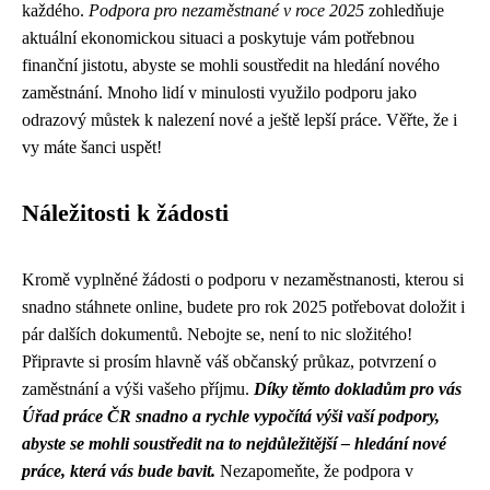
každého.
Podpora pro nezaměstnané v roce 2025
zohledňuje
aktuální ekonomickou situaci a poskytuje vám potřebnou
finanční jistotu, abyste se mohli soustředit na hledání nového
zaměstnání. Mnoho lidí v minulosti využilo podporu jako
odrazový můstek k nalezení nové a ještě lepší práce. Věřte, že i
vy máte šanci uspět!
Náležitosti k žádosti
Kromě vyplněné žádosti o podporu v nezaměstnanosti, kterou si
snadno stáhnete online, budete pro rok 2025 potřebovat doložit i
pár dalších dokumentů. Nebojte se, není to nic složitého!
Připravte si prosím hlavně váš občanský průkaz, potvrzení o
zaměstnání a výši vašeho příjmu.
Díky těmto dokladům pro vás
Úřad práce ČR snadno a rychle vypočítá výši vaší podpory,
abyste se mohli soustředit na to nejdůležitější – hledání nové
práce, která vás bude bavit.
Nezapomeňte, že podpora v