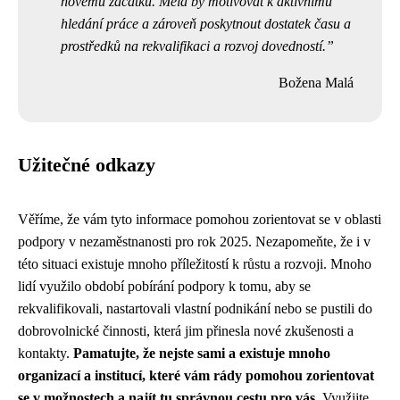
novému začátku. Měla by motivovat k aktivnímu
hledání práce a zároveň poskytnout dostatek času a
prostředků na rekvalifikaci a rozvoj dovedností.
Božena Malá
Užitečné odkazy
Věříme, že vám tyto informace pomohou zorientovat se v oblasti
podpory v nezaměstnanosti pro rok 2025. Nezapomeňte, že i v
této situaci existuje mnoho příležitostí k růstu a rozvoji. Mnoho
lidí využilo období pobírání podpory k tomu, aby se
rekvalifikovali, nastartovali vlastní podnikání nebo se pustili do
dobrovolnické činnosti, která jim přinesla nové zkušenosti a
kontakty.
Pamatujte, že nejste sami a existuje mnoho
organizací a institucí, které vám rády pomohou zorientovat
se v možnostech a najít tu správnou cestu pro vás.
Využijte