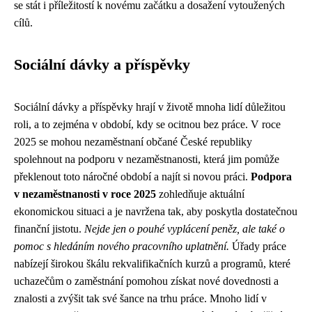
se stát i příležitostí k novému začátku a dosažení vytoužených
cílů.
Sociální dávky a příspěvky
Sociální dávky a příspěvky hrají v životě mnoha lidí důležitou
roli, a to zejména v období, kdy se ocitnou bez práce. V roce
2025 se mohou nezaměstnaní občané České republiky
spolehnout na podporu v nezaměstnanosti, která jim pomůže
překlenout toto náročné období a najít si novou práci.
Podpora
v nezaměstnanosti v roce 2025
zohledňuje aktuální
ekonomickou situaci a je navržena tak, aby poskytla dostatečnou
finanční jistotu.
Nejde jen o pouhé vyplácení peněz, ale také o
pomoc s hledáním nového pracovního uplatnění.
Úřady práce
nabízejí širokou škálu rekvalifikačních kurzů a programů, které
uchazečům o zaměstnání pomohou získat nové dovednosti a
znalosti a zvýšit tak své šance na trhu práce. Mnoho lidí v