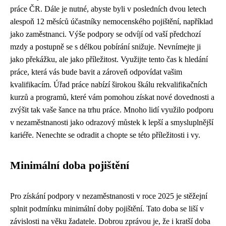
práce ČR. Dále je nutné, abyste byli v posledních dvou letech
alespoň 12 měsíců účastníky nemocenského pojištění, například
jako zaměstnanci. Výše podpory se odvíjí od vaší předchozí
mzdy a postupně se s délkou pobírání snižuje. Nevnímejte ji
jako překážku, ale jako příležitost. Využijte tento čas k hledání
práce, která vás bude bavit a zároveň odpovídat vašim
kvalifikacím. Úřad práce nabízí širokou škálu rekvalifikačních
kurzů a programů, které vám pomohou získat nové dovednosti a
zvýšit tak vaše šance na trhu práce. Mnoho lidí využilo podporu
v nezaměstnanosti jako odrazový můstek k lepší a smysluplnější
kariéře. Nenechte se odradit a chopte se této příležitosti i vy.
Minimální doba pojištění
Pro získání podpory v nezaměstnanosti v roce 2025 je stěžejní
splnit podmínku minimální doby pojištění. Tato doba se liší v
závislosti na věku žadatele. Dobrou zprávou je, že i kratší doba