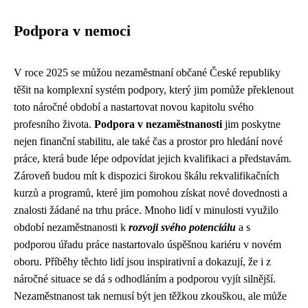
Podpora v nemoci
V roce 2025 se můžou nezaměstnaní občané České republiky
těšit na komplexní systém podpory, který jim pomůže překlenout
toto náročné období a nastartovat novou kapitolu svého
profesního života.
Podpora v nezaměstnanosti
jim poskytne
nejen finanční stabilitu, ale také čas a prostor pro hledání nové
práce, která bude lépe odpovídat jejich kvalifikaci a představám.
Zároveň budou mít k dispozici širokou škálu rekvalifikačních
kurzů a programů, které jim pomohou získat nové dovednosti a
znalosti žádané na trhu práce. Mnoho lidí v minulosti využilo
období nezaměstnanosti k
rozvoji svého potenciálu
a s
podporou úřadu práce nastartovalo úspěšnou kariéru v novém
oboru. Příběhy těchto lidí jsou inspirativní a dokazují, že i z
náročné situace se dá s odhodláním a podporou vyjít silnější.
Nezaměstnanost tak nemusí být jen těžkou zkouškou, ale může