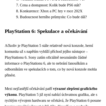
Cena a dostupnost: Kolik bude PS6 stát?
Konkurence: Xbox a PC hry v roce 202X
Budoucnost herního průmyslu: Co bude dál?
PlayStation 6: Spekulace a očekávání
Ačkoliv je PlayStation 5 stále relativně nová konzole, herní
komunita už s napětím vyhlíží příchod jejího nástupce –
PlayStationu 6. Sony zatím oficiálně neoznámilo žádné
informace o PlayStationu 6, ale to nebrání fanouškům a
odborníkům ve spekulacích o tom, co by nová konzole mohla
přinést.
Mezi nejčastější očekávání patří
výrazné zlepšení grafického
výkonu
. PlayStation 5 již nyní nabízí úchvatnou grafiku, ale s
rychlým vývojem hardwaru se očekává, že PlayStation 6 posune