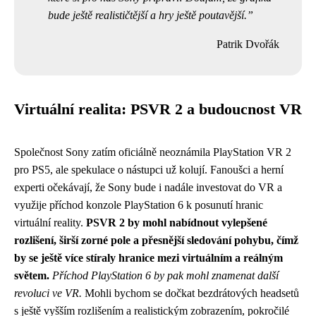
bude ještě realističtější a hry ještě poutavější.
Patrik Dvořák
Virtuální realita: PSVR 2 a budoucnost VR
Společnost Sony zatím oficiálně neoznámila PlayStation VR 2
pro PS5, ale spekulace o nástupci už kolují. Fanoušci a herní
experti očekávají, že Sony bude i nadále investovat do VR a
využije příchod konzole PlayStation 6 k posunutí hranic
virtuální reality.
PSVR 2 by mohl nabídnout vylepšené
rozlišení, širší zorné pole a přesnější sledování pohybu, čímž
by se ještě více stíraly hranice mezi virtuálním a reálným
světem.
Příchod PlayStation 6 by pak mohl znamenat další
revoluci ve VR.
Mohli bychom se dočkat bezdrátových headsetů
s ještě vyšším rozlišením a realistickým zobrazením, pokročilé