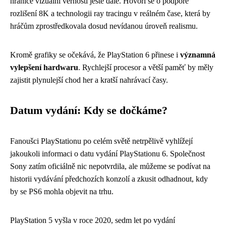
hranice vizuální věrnosti ještě dále. Hovoří se o podpoře
rozlišení 8K a technologii ray tracingu v reálném čase, která by
hráčům zprostředkovala dosud nevídanou úroveň realismu.
Kromě grafiky se očekává, že PlayStation 6 přinese i
významná
vylepšení hardwaru
. Rychlejší procesor a větší paměť by měly
zajistit plynulejší chod her a kratší nahrávací časy.
Datum vydání: Kdy se dočkáme?
Fanoušci PlayStationu po celém světě netrpělivě vyhlížejí
jakoukoli informaci o datu vydání PlayStationu 6. Společnost
Sony zatím oficiálně nic nepotvrdila, ale můžeme se podívat na
historii vydávání předchozích konzolí a zkusit odhadnout, kdy
by se PS6 mohla objevit na trhu.
PlayStation 5 vyšla v roce 2020, sedm let po vydání