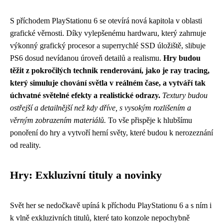
S příchodem PlayStationu 6 se otevírá nová kapitola v oblasti
grafické věrnosti. Díky vylepšenému hardwaru, který zahrnuje
výkonný grafický procesor a superrychlé SSD úložiště, slibuje
PS6 dosud nevídanou úroveň detailů a realismu.
Hry budou
těžit z pokročilých technik renderování, jako je ray tracing,
který simuluje chování světla v reálném čase, a vytváří tak
úchvatné světelné efekty a realistické odrazy.
Textury budou
ostřejší a detailnější než kdy dříve, s vysokým rozlišením a
věrným zobrazením materiálů.
To vše přispěje k hlubšímu
ponoření do hry a vytvoří herní světy, které budou k nerozeznání
od reality.
Hry: Exkluzivní tituly a novinky
Svět her se nedočkavě upíná k příchodu PlayStationu 6 a s ním i
k vlně exkluzivních titulů, které tato konzole nepochybně