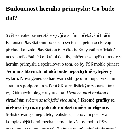
Budoucnost herního průmyslu: Co bude
dál?
Svět videoher se neustále vyvíjí a s ním i očekávání hráčů.
Fanoušci PlayStationu po celém světě s napětím očekávají
příchod konzole PlayStation 6. Ačkoliv Sony zatím oficiálně
neoznámilo žádné konkrétní detaily, můžeme se opřít o trendy v
herním průmyslu a spekulovat o tom, co by PS6 mohla přinést.
Jedním z hlavních taháků bude nepochybně vylepšený
výkon.
Nová generace hardwaru slibuje ohromující vizuální
stránku s podporou rozlišení 8K a realistickým zobrazením s
využitím technologie ray tracing.
Hranice mezi realitou a
virtuálním světem se tak ještě více stírají.
Kromě grafiky se
očekává i výrazný pokrok v oblasti umělé inteligence.
Sofistikovanější nepřátelé, realističtější chování postav a
komplexnější herní mechanismy – to vše by mohlo PS6
posunout na novou úroveň.
Zatímco na oficiální představení si