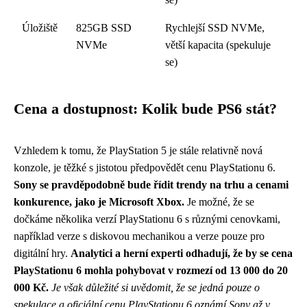
Úložiště
825GB SSD
Rychlejší SSD NVMe,
NVMe
větší kapacita (spekuluje
se)
Cena a dostupnost: Kolik bude PS6 stát?
Vzhledem k tomu, že PlayStation 5 je stále relativně nová
konzole, je těžké s jistotou předpovědět cenu PlayStationu 6.
Sony se pravděpodobně bude řídit trendy na trhu a cenami
konkurence, jako je Microsoft Xbox.
Je možné, že se
dočkáme několika verzí PlayStationu 6 s různými cenovkami,
například verze s diskovou mechanikou a verze pouze pro
digitální hry.
Analytici a herní experti odhadují, že by se cena
PlayStationu 6 mohla pohybovat v rozmezí od 13 000 do 20
000 Kč.
Je však důležité si uvědomit, že se jedná pouze o
spekulace a oficiální cenu PlayStationu 6 oznámí Sony až v