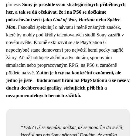
přinese.
Sony je proslulé svou strategií silných příběhových
her, a tak se dá očekávat, že i na PS6 se dočkáme
pokračování sérií jako
God of War
,
Horizon
nebo
Spider-
Man
.
Fanoušci spekulují o návratu i méně známých značek,
které by mohly pod křídly talentovaných studií Sony zazářit v
novém světle. Kromě exkluzivit se ale PlayStation 6
nepochybně stane domovem i pro největší herní pecky napříč
žánry. Ať už holdujete akčním adventurám, sportovním
simulacím nebo propracovaným RPG, na PS6 si zaručeně
přijdete na své.
Zatím je brzy na konkrétní oznámení, ale
jedno je jisté – budoucnost hraní na PlayStationu 6 se nese v
duchu dechberoucí grafiky, strhujících příběhů a
nezapomenutelných herních zážitků.
PS6? Už se nemůžu dočkat, až se ponořím do světů,
které si pro nás Sony připraví! Doufám, že grafika