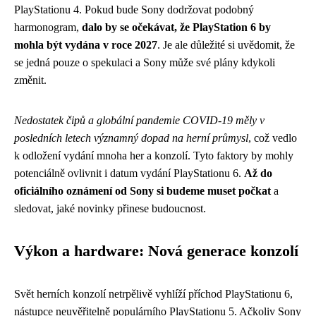
PlayStationu 4. Pokud bude Sony dodržovat podobný
harmonogram,
dalo by se očekávat, že PlayStation 6 by
mohla být vydána v roce 2027
. Je ale důležité si uvědomit, že
se jedná pouze o spekulaci a Sony může své plány kdykoli
změnit.
Nedostatek čipů a globální pandemie COVID-19 měly v
posledních letech významný dopad na herní průmysl
, což vedlo
k odložení vydání mnoha her a konzolí. Tyto faktory by mohly
potenciálně ovlivnit i datum vydání PlayStationu 6.
Až do
oficiálního oznámení od Sony si budeme muset počkat
a
sledovat, jaké novinky přinese budoucnost.
Výkon a hardware: Nová generace konzolí
Svět herních konzolí netrpělivě vyhlíží příchod PlayStationu 6,
nástupce neuvěřitelně populárního PlayStationu 5. Ačkoliv Sony