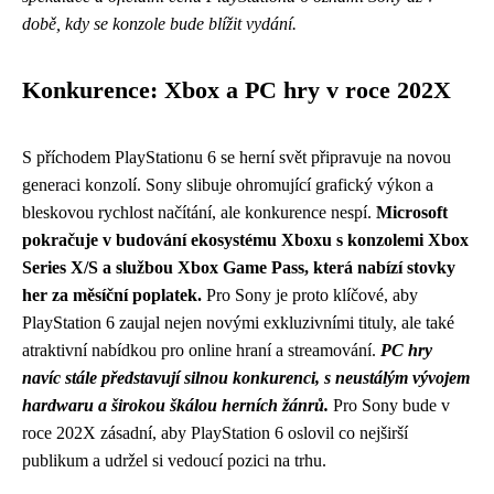
době, kdy se konzole bude blížit vydání.
Konkurence: Xbox a PC hry v roce 202X
S příchodem PlayStationu 6 se herní svět připravuje na novou
generaci konzolí. Sony slibuje ohromující grafický výkon a
bleskovou rychlost načítání, ale konkurence nespí.
Microsoft
pokračuje v budování ekosystému Xboxu s konzolemi Xbox
Series X/S a službou Xbox Game Pass, která nabízí stovky
her za měsíční poplatek.
Pro Sony je proto klíčové, aby
PlayStation 6 zaujal nejen novými exkluzivními tituly, ale také
atraktivní nabídkou pro online hraní a streamování.
PC hry
navíc stále představují silnou konkurenci, s neustálým vývojem
hardwaru a širokou škálou herních žánrů.
Pro Sony bude v
roce 202X zásadní, aby PlayStation 6 oslovil co nejširší
publikum a udržel si vedoucí pozici na trhu.