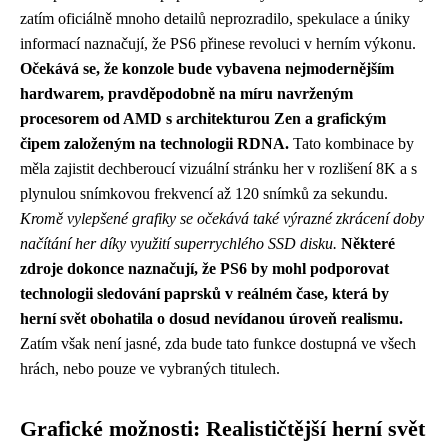
zatím oficiálně mnoho detailů neprozradilo, spekulace a úniky
informací naznačují, že PS6 přinese revoluci v herním výkonu.
Očekává se, že konzole bude vybavena nejmodernějším
hardwarem, pravděpodobně na míru navrženým
procesorem od AMD s architekturou Zen a grafickým
čipem založeným na technologii RDNA.
Tato kombinace by
měla zajistit dechberoucí vizuální stránku her v rozlišení 8K a s
plynulou snímkovou frekvencí až 120 snímků za sekundu.
Kromě vylepšené grafiky se očekává také výrazné zkrácení doby
načítání her díky využití superrychlého SSD disku.
Některé
zdroje dokonce naznačují, že PS6 by mohl podporovat
technologii sledování paprsků v reálném čase, která by
herní svět obohatila o dosud nevídanou úroveň realismu.
Zatím však není jasné, zda bude tato funkce dostupná ve všech
hrách, nebo pouze ve vybraných titulech.
Grafické možnosti: Realističtější herní svět