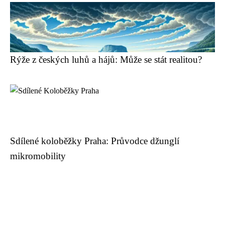
Rýže z českých luhů a hájů: Může se stát realitou?
Sdílené koloběžky Praha: Průvodce džunglí
mikromobility