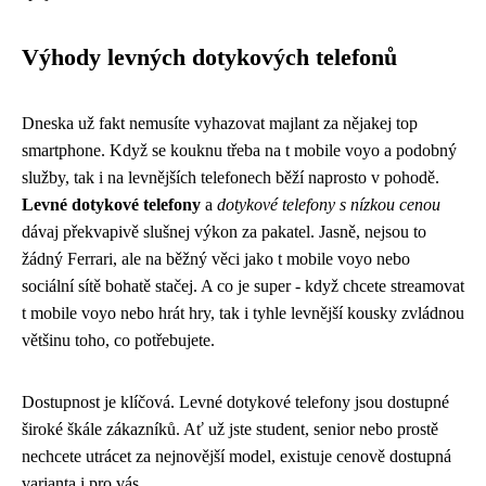
Výhody levných dotykových telefonů
Dneska už fakt nemusíte vyhazovat majlant za nějakej top
smartphone. Když se kouknu třeba na
t mobile voyo
a podobný
služby, tak i na levnějších telefonech běží naprosto v pohodě.
Levné dotykové telefony
a
dotykové telefony s nízkou cenou
dávaj překvapivě slušnej výkon za pakatel. Jasně, nejsou to
žádný Ferrari, ale na běžný věci jako t mobile voyo nebo
sociální sítě bohatě stačej. A co je super - když chcete streamovat
t mobile voyo nebo hrát hry, tak i tyhle levnější kousky zvládnou
většinu toho, co potřebujete.
Dostupnost je klíčová. Levné dotykové telefony jsou dostupné
široké škále zákazníků. Ať už jste student, senior nebo prostě
nechcete utrácet za nejnovější model, existuje cenově dostupná
varianta i pro vás.