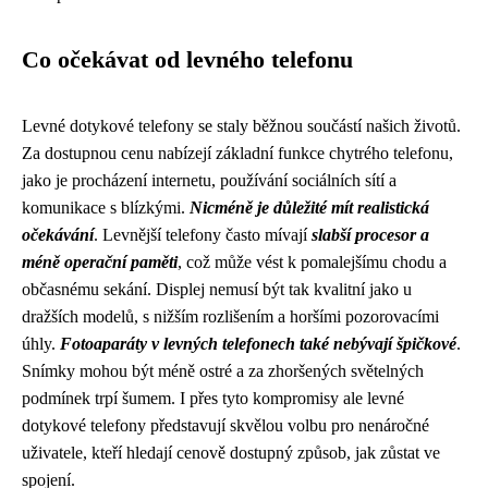
Co očekávat od levného telefonu
Levné dotykové telefony se staly běžnou součástí našich životů.
Za dostupnou cenu nabízejí základní funkce chytrého telefonu,
jako je procházení internetu, používání sociálních sítí a
komunikace s blízkými.
Nicméně je důležité mít realistická
očekávání
. Levnější telefony často mívají
slabší procesor a
méně operační paměti
, což může vést k pomalejšímu chodu a
občasnému sekání. Displej nemusí být tak kvalitní jako u
dražších modelů, s nižším rozlišením a horšími pozorovacími
úhly.
Fotoaparáty v levných telefonech také nebývají špičkové
.
Snímky mohou být méně ostré a za zhoršených světelných
podmínek trpí šumem. I přes tyto kompromisy ale levné
dotykové telefony představují skvělou volbu pro nenáročné
uživatele, kteří hledají cenově dostupný způsob, jak zůstat ve
spojení.