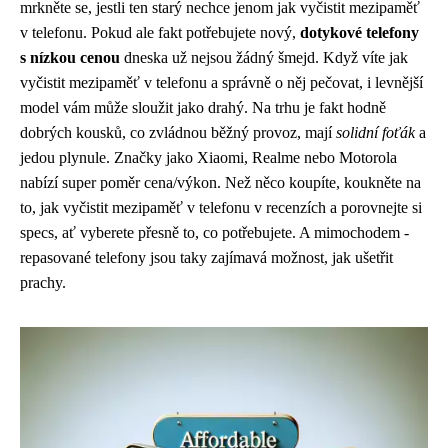
mrkněte se, jestli ten starý nechce jenom
jak vyčistit mezipaměť
v telefonu
. Pokud ale fakt potřebujete nový,
dotykové telefony
s nízkou cenou
dneska už nejsou žádný šmejd. Když víte jak
vyčistit mezipaměť v telefonu a správně o něj pečovat, i levnější
model vám může sloužit jako drahý. Na trhu je fakt hodně
dobrých kousků, co zvládnou běžný provoz, mají
solidní foťák
a
jedou plynule. Značky jako Xiaomi, Realme nebo Motorola
nabízí super poměr cena/výkon. Než něco koupíte, koukněte na
to, jak vyčistit mezipaměť v telefonu v recenzích a porovnejte si
specs, ať vyberete přesně to, co potřebujete. A mimochodem -
repasované telefony jsou taky zajímavá možnost, jak ušetřit
prachy.