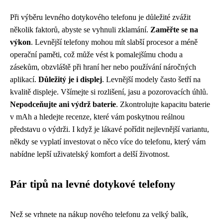
Při výběru levného dotykového telefonu je důležité zvážit
několik faktorů, abyste se vyhnuli zklamání.
Zaměřte se na
výkon
. Levnější telefony mohou mít slabší procesor a méně
operační paměti, což může vést k pomalejšímu chodu a
zásekům, obzvláště při hraní her nebo používání náročných
aplikací.
Důležitý je i displej
. Levnější modely často šetří na
kvalitě displeje. Všímejte si rozlišení, jasu a pozorovacích úhlů.
Nepodceňujte ani výdrž baterie
. Zkontrolujte kapacitu baterie
v mAh a hledejte recenze, které vám poskytnou reálnou
představu o výdrži. I když je lákavé pořídit nejlevnější variantu,
někdy se vyplatí investovat o něco více do telefonu, který vám
nabídne lepší uživatelský komfort a delší životnost.
Pár tipů na levné dotykové telefony
Než se vrhnete na nákup nového telefonu za velký balík,