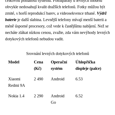
celkovou pomalostí systému. Fotoaparáty u levných modelů
obvykle nedosahují kvalit dražších telefonů. Fotky můžou být
zrnité, s horší reprodukcí barev, a videosekvence trhané.
Výdrž
baterie
je další slabina. Levnější telefony mívají menší baterii a
méně úsporné procesory, což vede k častějšímu nabíjení. Než se
necháte zlákat nízkou cenou, zvažte, zda vám nevýhody levných
dotykových telefonů nebudou vadit.
Srovnání levných dotykových telefonů
Model
Cena
Operační
Úhlopříčka
(Kč)
systém
displeje (palce)
Xiaomi
2 490
Android
6.53
Redmi 9A
Nokia 1.4
2 290
Android
6.52
Go