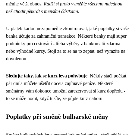
měníte větší obnos.
Radši si proto vyměňte všechno najednou,
než chodit pětkrát s menšími částkami
.
U plateb kartou nezapomeňte zkontrolovat, jaké poplatky si vaše
banka účtuje za zahraniční transakce. Některé banky mají super
podmínky pro cestování - třeba výběry z bankomatů zdarma
nebo výhodné kurzy. Stojí za to se na to zeptat, než vyrazíte na
dovolenou.
Sledujte taky, jak se kurz leva pohybuje
. Někdy stačí počkat
pár dní a můžete ušetřit docela zajímavé peníze. Některé
směnárny vám dokonce umožní zarezervovat si kurz dopředu -
to se může hodit, když tušíte, že půjde kurz nahoru.
Poplatky při směně bulharské měny
Směna bulharských leva nemusí být noční můra - stačí vědět, na