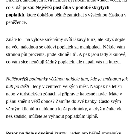
co si dát pozor.
Největší past číhá v podobě skrytých
poplatků
, které dokážou pěkně zamíchat s výslednou částkou v
peněžence.
Znáte to - na výloze směnárny svítí lákavý kurz, ale když dojde
na věc, najednou se objeví poplatek za manipulaci. Někde vám
strhnou půl procenta, jinde klidně i tři. A pak jsou tady šikulové,
co vám sice neúčtují žádný poplatek, ale napálí vás na kurzu.
Nejférovější podmínky většinou najdete tam, kde je směnáren jak
hub po dešti
- tedy v centrech velkých měst. Naopak na letišti
nebo v turistických zónách si připravte kapesné navíc. Máte v
plánu směnit větší obnos? Zamiřte do své banky. Často svým
věrným klientům nabídnou lepší podmínky, a když měníte víc
než statisíc, můžete se vyhnout poplatkům úplně.
Pozor na fígle s dvojími kurzy
- jeden pro běžné smrtelníky,