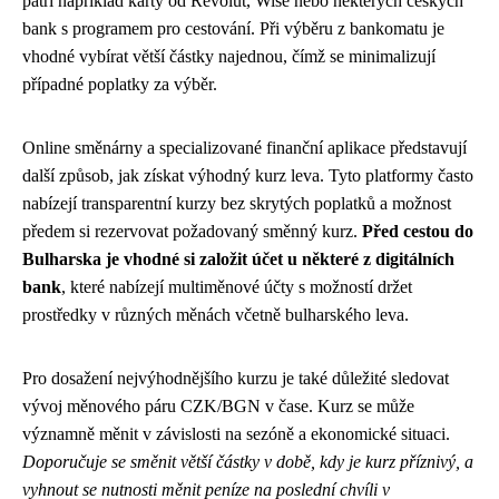
patří například karty od Revolut, Wise nebo některých českých
bank s programem pro cestování. Při výběru z bankomatu je
vhodné vybírat větší částky najednou, čímž se minimalizují
případné poplatky za výběr.
Online směnárny a specializované finanční aplikace představují
další způsob, jak získat výhodný kurz leva. Tyto platformy často
nabízejí transparentní kurzy bez skrytých poplatků a možnost
předem si rezervovat požadovaný směnný kurz.
Před cestou do
Bulharska je vhodné si založit účet u některé z digitálních
bank
, které nabízejí multiměnové účty s možností držet
prostředky v různých měnách včetně bulharského leva.
Pro dosažení nejvýhodnějšího kurzu je také důležité sledovat
vývoj měnového páru CZK/BGN v čase. Kurz se může
významně měnit v závislosti na sezóně a ekonomické situaci.
Doporučuje se směnit větší částky v době, kdy je kurz příznivý, a
vyhnout se nutnosti měnit peníze na poslední chvíli v