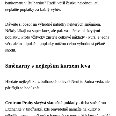
bankomatu v Bulharsku? Radši větší částku najednou, ať
neplatíte poplatky za každý výběr.
Dávejte si pozor na výhodné nabídky některých směnáren.
Někdy lákají na super kurz, ale pak vás překvapí skrytými
poplatky. Proto vždycky zjistěte celkové náklady - kurz je jedna
věc, ale manipulační poplatky můžou celou výhodnost pěkně
shodit.
Směnárny s nejlepším kurzem leva
Hledáte nejlepší kurz bulharského leva? Není to žádná věda, ale
pár fíglů se hodí znát.
Centrum Prahy skrývá skutečné poklady
- třeba směnárnu
Exchange v Jindřišské, kde pravidelně narazíte na kurzy o
několik procent lepší než v bance. A co teprve Václavská pasáž!