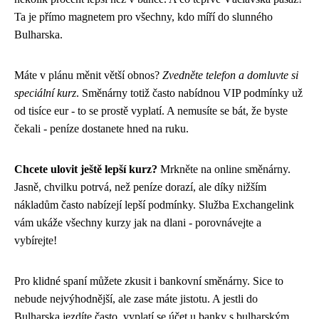
Ta je přímo magnetem pro všechny, kdo míří do slunného
Bulharska.
Máte v plánu měnit větší obnos?
Zvedněte telefon a domluvte si
speciální kurz
. Směnárny totiž často nabídnou VIP podmínky už
od tisíce eur - to se prostě vyplatí. A nemusíte se bát, že byste
čekali - peníze dostanete hned na ruku.
Chcete ulovit ještě lepší kurz?
Mrkněte na online směnárny.
Jasně, chvilku potrvá, než peníze dorazí, ale díky nižším
nákladům často nabízejí lepší podmínky. Služba Exchangelink
vám ukáže všechny kurzy jak na dlani - porovnávejte a
vybírejte!
Pro klidné spaní můžete zkusit i bankovní směnárny. Sice to
nebude nejvýhodnější, ale zase máte jistotu. A jestli do
Bulharska jezdíte často, vyplatí se účet u banky s bulharským