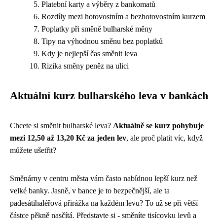
Platební karty a výběry z bankomatů
Rozdíly mezi hotovostním a bezhotovostním kurzem
Poplatky při směně bulharské měny
Tipy na výhodnou směnu bez poplatků
Kdy je nejlepší čas směnit leva
Rizika směny peněz na ulici
Aktuální kurz bulharského leva v bankách
Chcete si směnit bulharské leva?
Aktuálně se kurz pohybuje
mezi 12,50 až 13,20 Kč za jeden lev
, ale proč platit víc, když
můžete ušetřit?
Směnárny v centru města vám často nabídnou lepší kurz než
velké banky. Jasně, v bance je to bezpečnější, ale ta
padesátihaléřová přirážka na každém levu? To už se při větší
částce pěkně nasčítá. Představte si - směníte tisícovku levů a