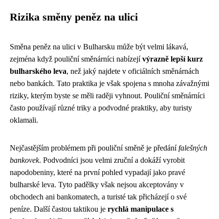
Rizika směny peněz na ulici
Směna peněz na ulici v Bulharsku může být velmi lákavá,
zejména když pouliční směnárníci nabízejí
výrazně lepší kurz
bulharského leva
, než jaký najdete v oficiálních směnárnách
nebo bankách. Tato praktika je však spojena s mnoha závažnými
riziky, kterým byste se měli raději vyhnout. Pouliční směnárníci
často používají různé triky a podvodné praktiky, aby turisty
oklamali.
Nejčastějším problémem při pouliční směně je předání
falešných
bankovek
. Podvodníci jsou velmi zruční a dokáží vyrobit
napodobeniny, které na první pohled vypadají jako pravé
bulharské leva. Tyto padělky však nejsou akceptovány v
obchodech ani bankomatech, a turisté tak přicházejí o své
peníze. Další častou taktikou je
rychlá manipulace s