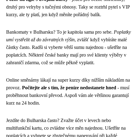
druhý pro velryby s tučnými obnosy. Taky se roztrhl pytel s VIP
kurzy, ale ty platí, jen když měníte pořádný balík.
Bankomaty v Bulharsku? To je kapitola sama pro sebe.
Poplatky
umí vystřelit až do závratných výšin
, zvlášť když vybíráte malé
částky často. Radši si vyberte větší sumu najednou - ušetříte na
poplatcích. Některé české banky mají pro své klienty výběry v
zahraničí zdarma, což se může pěkně vyplatit.
Online směnárny lákají na super kurzy díky nižším nákladům na
provoz.
Počítejte ale s tím, že peníze nedostanete hned
- musí
proběhnout bankovní převod. Aspoň vám ale většinou garantují
kurz na 24 hodin.
Jezdíte do Bulharska často? Zvažte účet v levech nebo
multifunkční kartu, co zvládne více měn najednou. Ušetříte na
poplatcích a vyhnete se zbytečnému paperování při každé