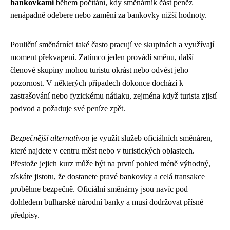
bankovkami
během počítání, kdy směnárník část peněz
nenápadně odebere nebo zamění za bankovky nižší hodnoty.
Pouliční směnárníci také často pracují ve skupinách a využívají
moment překvapení. Zatímco jeden provádí směnu, další
členové skupiny mohou turistu okrást nebo odvést jeho
pozornost. V některých případech dokonce dochází k
zastrašování nebo fyzickému nátlaku, zejména když turista zjistí
podvod a požaduje své peníze zpět.
Bezpečnější alternativou
je využít služeb oficiálních směnáren,
které najdete v centru měst nebo v turistických oblastech.
Přestože jejich kurz může být na první pohled méně výhodný,
získáte jistotu, že dostanete pravé bankovky a celá transakce
proběhne bezpečně. Oficiální směnárny jsou navíc pod
dohledem bulharské národní banky a musí dodržovat přísné
předpisy.