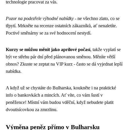
technologie pracovat za vás.
Pozor na podezřele výhodné nabídky
- ne všechno zlato, co se
třpytí. Mrkněte na recenze ostatních zákazníků, ať nenaletíte.
Poctivé směnárny se za své hodnocení nestydí.
Kurzy se můžou měnit jako aprílové počasí
, takže vyplatí se
být ve střehu pár dní před plánovanou směnou. Měníte větší
obnos? Zkuste se zeptat na VIP kurz - často se dá vyjednat lepší
nabídka.
A když už se chystáte do Bulharska, koukněte i na praktické
info o bankovkách a mincích. Ať víte, co vám šustí v
peněžence! Místní vám budou vděční, když nebudete platit
dvoutisícovkou za zmrzlinu.
Výměna peněz přímo v Bulharsku