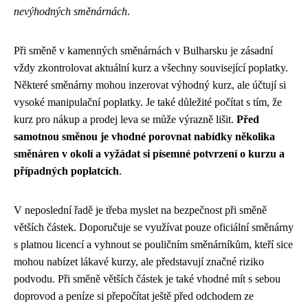
nevýhodných směnárnách
.
Při směně v kamenných směnárnách v Bulharsku je zásadní
vždy zkontrolovat aktuální kurz a všechny související poplatky.
Některé směnárny mohou inzerovat výhodný kurz, ale účtují si
vysoké manipulační poplatky. Je také důležité počítat s tím, že
kurz pro nákup a prodej leva se může výrazně lišit.
Před
samotnou směnou je vhodné porovnat nabídky několika
směnáren v okolí a vyžádat si písemné potvrzení o kurzu a
případných poplatcích
.
V neposlední řadě je třeba myslet na bezpečnost při směně
větších částek. Doporučuje se využívat pouze oficiální směnárny
s platnou licencí a vyhnout se pouličním směnárníkům, kteří sice
mohou nabízet lákavé kurzy, ale představují značné riziko
podvodu. Při směně větších částek je také vhodné mít s sebou
doprovod a peníze si přepočítat ještě před odchodem ze