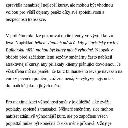
zpravidla nenabízejí nejlepší kurzy, ale mohou být vhodnou
volbou pro větší objemy peněz díky své spolehlivosti a
bezpečnosti transakce.
V průběhu roku lze pozorovat určité trendy ve vývoji kurzu
leva. Například
během zimních měsíců, kdy je turistický ruch v
Bulharsku nižší, mohou být kurzy méně výhodné
. Naopak v
období před začátkem letní sezóny směnárny často nabízejí
atraktivnější kurzy, aby přilákaly klienty plánující dovolenou. Je
však třeba mít na paměti, že kurz bulharského leva je navázán na
euro v pevném poměru, což znamená, že výkyvy nejsou tak
dramatické jako u jiných měn.
Pro maximalizaci výhodnosti směny je důležité také zvážit
poplatky spojené s transakcí. Některé směnárny sice mohou
nabízet zdánlivě výhodnější kurz, ale po započtení všech
poplatků může být konečná částka méně příznivá.
Vždy je