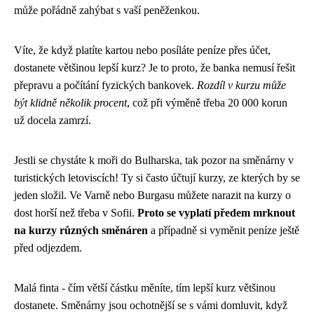
může pořádně zahýbat s vaší peněženkou.
Víte, že když platíte kartou nebo posíláte peníze přes účet,
dostanete většinou lepší kurz? Je to proto, že banka nemusí řešit
přepravu a počítání fyzických bankovek.
Rozdíl v kurzu může
být klidně několik procent
, což při výměně třeba 20 000 korun
už docela zamrzí.
Jestli se chystáte k moři do Bulharska, tak pozor na směnárny v
turistických letoviscích! Ty si často účtují kurzy, ze kterých by se
jeden složil. Ve Varně nebo Burgasu můžete narazit na kurzy o
dost horší než třeba v Sofii.
Proto se vyplatí předem mrknout
na kurzy různých směnáren
a případně si vyměnit peníze ještě
před odjezdem.
Malá finta - čím větší částku měníte, tím lepší kurz většinou
dostanete. Směnárny jsou ochotnější se s vámi domluvit, když