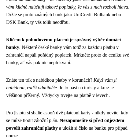
vám klidně naúčtují takové poplatky, že vás z nich rozbolí hlava
.
Držte se proto známých bank jako UniCredit Bulbank nebo
DSK Bank, ty vás tolik neodřou.
Klíčem k pohodovému placení je správný výběr domácí
banky
. Některé české banky vám totiž za každou platbu v
zahraničí napálí pořádný poplatek. Mrkněte proto do ceníku své
banky, ať vás pak nic nepřekvapí.
Znáte ten trik s nabídkou platby v korunách?
Když vám ji
nabídnou, radši odmítněte
. Je to past na turisty a kurz je
většinou příšerný. Vždycky trvejte na platbě v levech.
Pro jistotu si sbalte aspoň dvě platební karty - nikdy nevíte, kdy
se může hodit záložní plán.
Nezapomeňte si před odjezdem
povolit zahraniční platby
a uložit si číslo na banku pro případ
nouze.