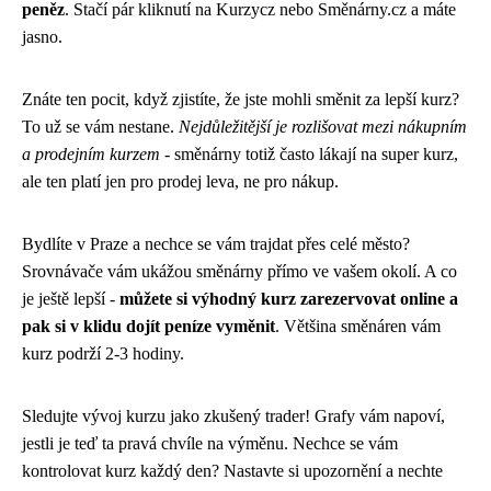
peněz
. Stačí pár kliknutí na Kurzycz nebo Směnárny.cz a máte
jasno.
Znáte ten pocit, když zjistíte, že jste mohli směnit za lepší kurz?
To už se vám nestane.
Nejdůležitější je rozlišovat mezi nákupním
a prodejním kurzem
- směnárny totiž často lákají na super kurz,
ale ten platí jen pro prodej leva, ne pro nákup.
Bydlíte v Praze a nechce se vám trajdat přes celé město?
Srovnávače vám ukážou směnárny přímo ve vašem okolí. A co
je ještě lepší -
můžete si výhodný kurz zarezervovat online a
pak si v klidu dojít peníze vyměnit
. Většina směnáren vám
kurz podrží 2-3 hodiny.
Sledujte vývoj kurzu jako zkušený trader! Grafy vám napoví,
jestli je teď ta pravá chvíle na výměnu. Nechce se vám
kontrolovat kurz každý den? Nastavte si upozornění a nechte