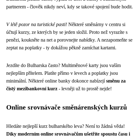
partnerem - člověk nikdy neví, kdy se takové spojení bude hodit.
V létě pozor na turistické pasti!
Některé směnárny v centru si
účtují kurzy, ze kterých by se jeden složil. Proto než vyrazíte s
penězi, koukněte na net a porovnejte nabídky. A nezapomeňte se
zeptat na poplatky - ty dokážou pěkně zamíchat kartami.
Jezdíte do Bulharska často? Multiměnové karty jsou vaším
nejlepším přítelem. Platíte přímo v levech a poplatky jsou
minimální. Některé online banky dokonce nabízejí
směnu za
čistý mezibankovní kurz
- levněji už to prostě nejde!
Online srovnávače směnárenských kurzů
Hledáte nejlepší kurz bulharského leva? Není to žádná věda!
Díky moderním online srovnávačům ušetříte spoustu času i