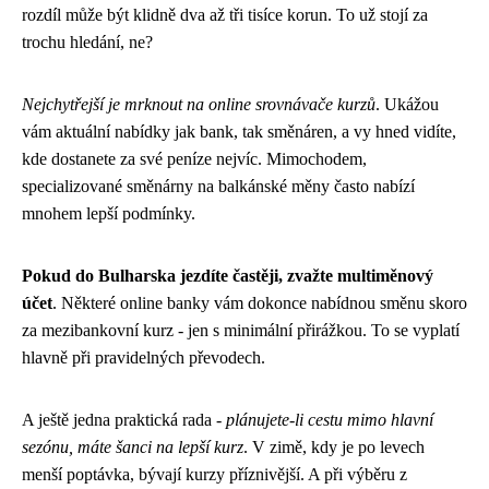
rozdíl může být klidně dva až tři tisíce korun. To už stojí za
trochu hledání, ne?
Nejchytřejší je mrknout na online srovnávače kurzů
. Ukážou
vám aktuální nabídky jak bank, tak směnáren, a vy hned vidíte,
kde dostanete za své peníze nejvíc. Mimochodem,
specializované směnárny na balkánské měny často nabízí
mnohem lepší podmínky.
Pokud do Bulharska jezdíte častěji, zvažte multiměnový
účet
. Některé online banky vám dokonce nabídnou směnu skoro
za mezibankovní kurz - jen s minimální přirážkou. To se vyplatí
hlavně při pravidelných převodech.
A ještě jedna praktická rada -
plánujete-li cestu mimo hlavní
sezónu, máte šanci na lepší kurz
. V zimě, kdy je po levech
menší poptávka, bývají kurzy příznivější. A při výběru z