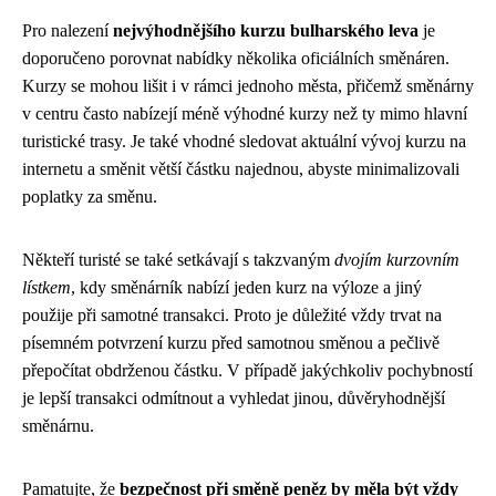
Pro nalezení
nejvýhodnějšího kurzu bulharského leva
je
doporučeno porovnat nabídky několika oficiálních směnáren.
Kurzy se mohou lišit i v rámci jednoho města, přičemž směnárny
v centru často nabízejí méně výhodné kurzy než ty mimo hlavní
turistické trasy. Je také vhodné sledovat aktuální vývoj kurzu na
internetu a směnit větší částku najednou, abyste minimalizovali
poplatky za směnu.
Někteří turisté se také setkávají s takzvaným
dvojím kurzovním
lístkem
, kdy směnárník nabízí jeden kurz na výloze a jiný
použije při samotné transakci. Proto je důležité vždy trvat na
písemném potvrzení kurzu před samotnou směnou a pečlivě
přepočítat obdrženou částku. V případě jakýchkoliv pochybností
je lepší transakci odmítnout a vyhledat jinou, důvěryhodnější
směnárnu.
Pamatujte, že
bezpečnost při směně peněz by měla být vždy