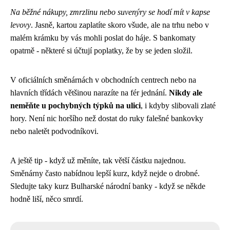
Na běžné nákupy, zmrzlinu nebo suvenýry se hodí mít v kapse
levovy
. Jasně, kartou zaplatíte skoro všude, ale na trhu nebo v
malém krámku by vás mohli poslat do háje. S bankomaty
opatrně - některé si účtují poplatky, že by se jeden složil.
V oficiálních směnárnách v obchodních centrech nebo na
hlavních třídách většinou narazíte na fér jednání.
Nikdy ale
neměňte u pochybných týpků na ulici
, i kdyby slibovali zlaté
hory. Není nic horšího než dostat do ruky falešné bankovky
nebo naletět podvodníkovi.
A ještě tip - když už měníte, tak větší částku najednou.
Směnárny často nabídnou lepší kurz, když nejde o drobné.
Sledujte taky kurz Bulharské národní banky - když se někde
hodně liší, něco smrdí.