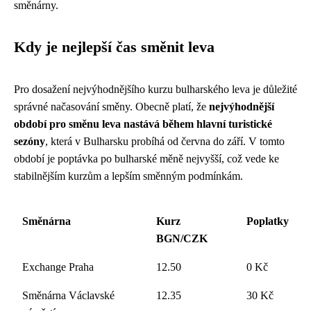
směnárny.
Kdy je nejlepší čas směnit leva
Pro dosažení nejvýhodnějšího kurzu bulharského leva je důležité
správné načasování směny. Obecně platí, že
nejvýhodnější
období pro směnu leva nastává během hlavní turistické
sezóny
, která v Bulharsku probíhá od června do září. V tomto
období je poptávka po bulharské měně nejvyšší, což vede ke
stabilnějším kurzům a lepším směnným podmínkám.
Směnárna
Kurz
Poplatky
BGN/CZK
Exchange Praha
12.50
0 Kč
Směnárna Václavské
12.35
30 Kč