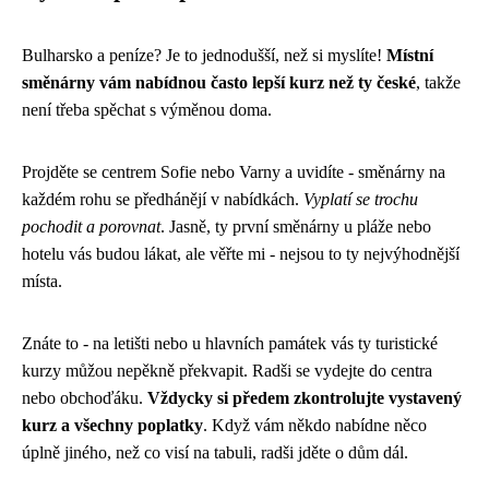
Bulharsko a peníze? Je to jednodušší, než si myslíte!
Místní
směnárny vám nabídnou často lepší kurz než ty české
, takže
není třeba spěchat s výměnou doma.
Projděte se centrem Sofie nebo Varny a uvidíte - směnárny na
každém rohu se předhánějí v nabídkách.
Vyplatí se trochu
pochodit a porovnat
. Jasně, ty první směnárny u pláže nebo
hotelu vás budou lákat, ale věřte mi - nejsou to ty nejvýhodnější
místa.
Znáte to - na letišti nebo u hlavních památek vás ty turistické
kurzy můžou nepěkně překvapit. Radši se vydejte do centra
nebo obchoďáku.
Vždycky si předem zkontrolujte vystavený
kurz a všechny poplatky
. Když vám někdo nabídne něco
úplně jiného, než co visí na tabuli, radši jděte o dům dál.