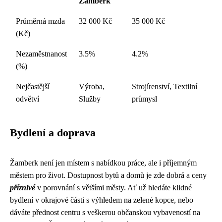
Žamberk
Průměrná mzda
32 000 Kč
35 000 Kč
(Kč)
Nezaměstnanost
3.5%
4.2%
(%)
Nejčastější
Výroba,
Strojírenství, Textilní
odvětví
Služby
průmysl
Bydlení a doprava
Žamberk není jen místem s nabídkou práce, ale i příjemným
městem pro život. Dostupnost bytů a domů je zde dobrá a ceny
příznivé
v porovnání s většími městy. Ať už hledáte klidné
bydlení v okrajové části s výhledem na zelené kopce, nebo
dáváte přednost centru s veškerou občanskou vybaveností na