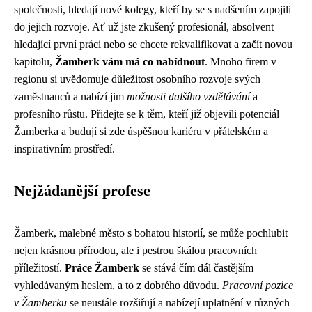
společnosti, hledají nové kolegy, kteří by se s nadšením zapojili
do jejich rozvoje. Ať už jste zkušený profesionál, absolvent
hledající první práci nebo se chcete rekvalifikovat a začít novou
kapitolu,
Žamberk vám má co nabídnout
. Mnoho firem v
regionu si uvědomuje důležitost osobního rozvoje svých
zaměstnanců a nabízí jim
možnosti dalšího vzdělávání
a
profesního růstu. Přidejte se k těm, kteří již objevili potenciál
Žamberka a budují si zde úspěšnou kariéru v přátelském a
inspirativním prostředí.
Nejžádanější profese
Žamberk, malebné město s bohatou historií, se může pochlubit
nejen krásnou přírodou, ale i pestrou škálou pracovních
příležitostí.
Práce Žamberk
se stává čím dál častějším
vyhledávaným heslem, a to z dobrého důvodu.
Pracovní pozice
v Žamberku
se neustále rozšiřují a nabízejí uplatnění v různých