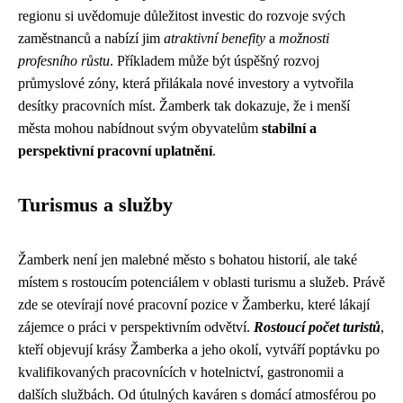
regionu si uvědomuje důležitost investic do rozvoje svých
zaměstnanců a nabízí jim
atraktivní benefity
a
možnosti
profesního růstu
. Příkladem může být úspěšný rozvoj
průmyslové zóny, která přilákala nové investory a vytvořila
desítky pracovních míst. Žamberk tak dokazuje, že i menší
města mohou nabídnout svým obyvatelům
stabilní a
perspektivní pracovní uplatnění
.
Turismus a služby
Žamberk není jen malebné město s bohatou historií, ale také
místem s rostoucím potenciálem v oblasti turismu a služeb. Právě
zde se otevírají nové pracovní pozice v Žamberku, které lákají
zájemce o práci v perspektivním odvětví.
Rostoucí počet turistů
,
kteří objevují krásy Žamberka a jeho okolí, vytváří poptávku po
kvalifikovaných pracovnících v hotelnictví, gastronomii a
dalších službách. Od útulných kaváren s domácí atmosférou po