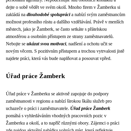
dejte o sobě vědět ve svém okolí. Mnoho firem v Žamberku si
zakládá na
dlouhodobé spolupráci
a nabízí svým zaměstnancům
možnost profesního růstu a dalšího vzdělávání. Právě v menších
městech, jako je Žamberk, se často setkáte s přátelskou
atmosférou a osobním přístupem ze strany zaměstnavatelů.
Nebojte se
ukázat svou motivaci
, nadšení a ochotu učit se
novým věcem. S pozitivním přístupem a trochou vytrvalosti jistě
najdete práci, která vás bude naplňovat a posouvat vpřed.
Úřad práce Žamberk
Úřad práce v Žamberku se aktivně zapojuje do podpory
zaměstnanosti v regionu a nabízí širokou škálu služeb pro
uchazeče o práci i zaměstnavatele.
Úřad práce Žamberk
pomáhá s vyhledáváním vhodných pracovních pozic v
Žamberku a okolí, a to napříč různými obory. Zájemci o práci
zde najdou aktuální nabídku volných míst, která reflektuje