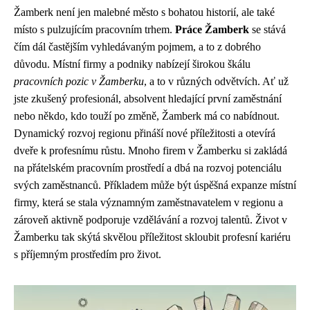
Žamberk není jen malebné město s bohatou historií, ale také
místo s pulzujícím pracovním trhem.
Práce Žamberk
se stává
čím dál častějším vyhledávaným pojmem, a to z dobrého
důvodu. Místní firmy a podniky nabízejí širokou škálu
pracovních pozic v Žamberku
, a to v různých odvětvích. Ať už
jste zkušený profesionál, absolvent hledající první zaměstnání
nebo někdo, kdo touží po změně, Žamberk má co nabídnout.
Dynamický rozvoj regionu přináší nové příležitosti a otevírá
dveře k profesnímu růstu. Mnoho firem v Žamberku si zakládá
na přátelském pracovním prostředí a dbá na rozvoj potenciálu
svých zaměstnanců. Příkladem může být úspěšná expanze místní
firmy, která se stala významným zaměstnavatelem v regionu a
zároveň aktivně podporuje vzdělávání a rozvoj talentů. Život v
Žamberku tak skýtá skvělou příležitost skloubit profesní kariéru
s příjemným prostředím pro život.