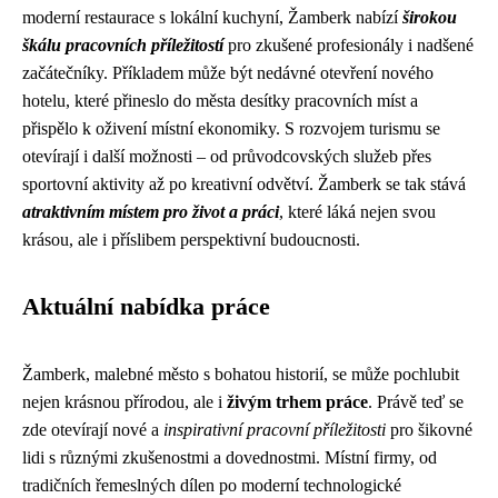
moderní restaurace s lokální kuchyní, Žamberk nabízí
širokou
škálu pracovních příležitostí
pro zkušené profesionály i nadšené
začátečníky. Příkladem může být nedávné otevření nového
hotelu, které přineslo do města desítky pracovních míst a
přispělo k oživení místní ekonomiky. S rozvojem turismu se
otevírají i další možnosti – od průvodcovských služeb přes
sportovní aktivity až po kreativní odvětví. Žamberk se tak stává
atraktivním místem pro život a práci
, které láká nejen svou
krásou, ale i příslibem perspektivní budoucnosti.
Aktuální nabídka práce
Žamberk, malebné město s bohatou historií, se může pochlubit
nejen krásnou přírodou, ale i
živým trhem práce
. Právě teď se
zde otevírají nové a
inspirativní pracovní příležitosti
pro šikovné
lidi s různými zkušenostmi a dovednostmi. Místní firmy, od
tradičních řemeslných dílen po moderní technologické