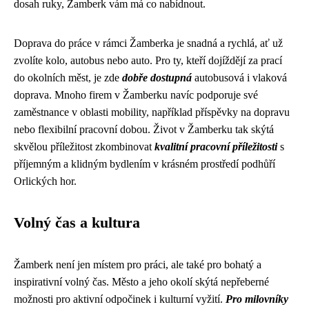
dosah ruky, Žamberk vám má co nabídnout.
Doprava do práce v rámci Žamberka je snadná a rychlá, ať už
zvolíte kolo, autobus nebo auto. Pro ty, kteří dojíždějí za prací
do okolních měst, je zde
dobře dostupná
autobusová i vlaková
doprava. Mnoho firem v Žamberku navíc podporuje své
zaměstnance v oblasti mobility, například příspěvky na dopravu
nebo flexibilní pracovní dobou. Život v Žamberku tak skýtá
skvělou příležitost zkombinovat
kvalitní pracovní příležitosti
s
příjemným a klidným bydlením v krásném prostředí podhůří
Orlických hor.
Volný čas a kultura
Žamberk není jen místem pro práci, ale také pro bohatý a
inspirativní volný čas. Město a jeho okolí skýtá nepřeberné
možnosti pro aktivní odpočinek i kulturní vyžití.
Pro milovníky