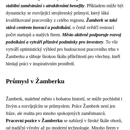
stabilní zaměstnání s atraktivními benefity
. Příkladem může být
dynamicky se rozvíjející strojírenský průmysl, který láká
kvalifikované pracovníky z celého regionu.
Žamberk se také
stává centrem inovací a podnikání
, o čemž svědčí rostoucí
počet startupů a malých firem.
Město aktivně podporuje rozvoj
podnikání a vytváří příznivé podmínky pro investory
. To vše
vytváří optimistický výhled pro budoucnost pracovního trhu v
Žamberku a slibuje širokou škálu příležitostí pro všechny, kteří
hledají práci v inspirativním prostředí.
Průmysl v Žamberku
Žamberk, malebné město s bohatou historií, se může pochlubit i
živým a rozvíjejícím se průmyslem. Práce Žamberk není jen
fráze, ale realita pro mnoho spokojených zaměstnanců.
Pracovní pozice v Žamberku
se nabízejí v široké škále oborů,
od tradiční výroby až po moderní technologie. Mnoho firem v