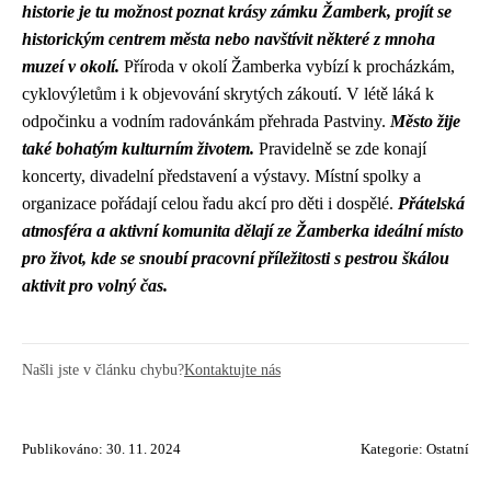
historie je tu možnost poznat krásy zámku Žamberk, projít se
historickým centrem města nebo navštívit některé z mnoha
muzeí v okolí.
Příroda v okolí Žamberka vybízí k procházkám,
cyklovýletům i k objevování skrytých zákoutí. V létě láká k
odpočinku a vodním radovánkám přehrada Pastviny.
Město žije
také bohatým kulturním životem.
Pravidelně se zde konají
koncerty, divadelní představení a výstavy. Místní spolky a
organizace pořádají celou řadu akcí pro děti i dospělé.
Přátelská
atmosféra a aktivní komunita dělají ze Žamberka ideální místo
pro život, kde se snoubí pracovní příležitosti s pestrou škálou
aktivit pro volný čas.
Našli jste v článku chybu?
Kontaktujte nás
Publikováno: 30. 11. 2024
Kategorie:
Ostatní