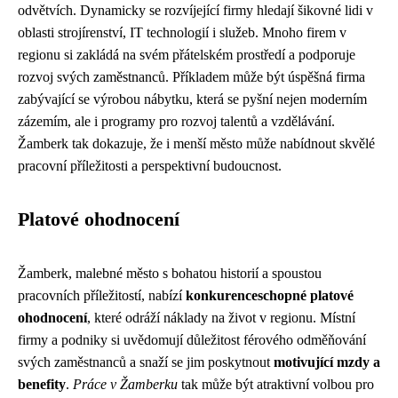
odvětvích. Dynamicky se rozvíjející firmy hledají šikovné lidi v
oblasti strojírenství, IT technologií i služeb. Mnoho firem v
regionu si zakládá na svém přátelském prostředí a podporuje
rozvoj svých zaměstnanců. Příkladem může být úspěšná firma
zabývající se výrobou nábytku, která se pyšní nejen moderním
zázemím, ale i programy pro rozvoj talentů a vzdělávání.
Žamberk tak dokazuje, že i menší město může nabídnout skvělé
pracovní příležitosti a perspektivní budoucnost.
Platové ohodnocení
Žamberk, malebné město s bohatou historií a spoustou
pracovních příležitostí, nabízí
konkurenceschopné platové
ohodnocení
, které odráží náklady na život v regionu. Místní
firmy a podniky si uvědomují důležitost férového odměňování
svých zaměstnanců a snaží se jim poskytnout
motivující mzdy a
benefity
.
Práce v Žamberku
tak může být atraktivní volbou pro