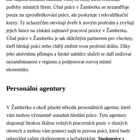
potřeby místních firem. Úřad práce v Žamberku se nezaměřuje
pouze na zprostředkování práce, ale poskytuje i rekvalifikační
kurzy. Ty uchazečům otevírají dveře k novým profesím a zvyšují
jejich šance na získání zajímavé pracovní pozice v Žamberku.
Úřad práce v Žamberku je tak důležitým partnerem pro všechny,
kteří hledají práci nebo chtějí změnit svou profesní dráhu. Díky
jeho aktivnímu přístupu a široké nabídce služeb se daří snižovat
nezaměstnanost v regionu a podporovat rozvoj místní
ekonomiky.
Personální agentury
V Žamberku a okolí působí několik personálních agentur, které
vám mohou významně usnadnit hledání práce. Tyto agentury
disponují širokou škálou volných pracovních pozic v různých
oborech a mohou vám pomoci najít tu pravou práci, která bude
odpovídat vašim zkušenostem a požadavkům.
Spolupráce s