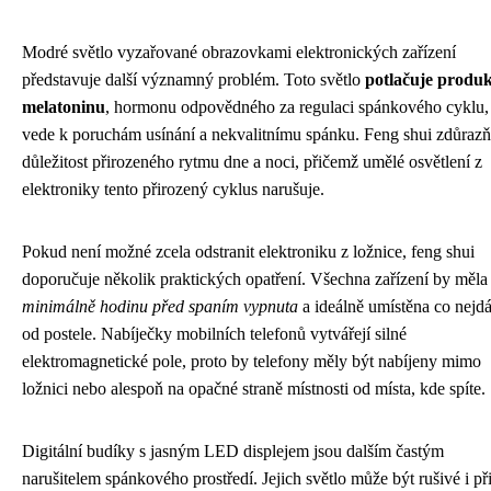
Modré světlo vyzařované obrazovkami elektronických zařízení
představuje další významný problém. Toto světlo
potlačuje produk
melatoninu
, hormonu odpovědného za regulaci spánkového cyklu,
vede k poruchám usínání a nekvalitnímu spánku. Feng shui zdůrazň
důležitost přirozeného rytmu dne a noci, přičemž umělé osvětlení z
elektroniky tento přirozený cyklus narušuje.
Pokud není možné zcela odstranit elektroniku z ložnice, feng shui
doporučuje několik praktických opatření. Všechna zařízení by měla
minimálně hodinu před spaním vypnuta
a ideálně umístěna co nejdá
od postele. Nabíječky mobilních telefonů vytvářejí silné
elektromagnetické pole, proto by telefony měly být nabíjeny mimo
ložnici nebo alespoň na opačné straně místnosti od místa, kde spíte.
Digitální budíky s jasným LED displejem jsou dalším častým
narušitelem spánkového prostředí. Jejich světlo může být rušivé i př