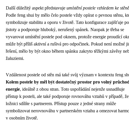
Další důležitý aspekt představuje
umístění postele vzhledem ke stěn
Podle feng shui by mělo čelo postele vždy opírat o pevnou stěnu, kt
symbolizuje stabilitu a oporu v životě. Tato konfigurace zajišťuje po
jistoty a podporuje hluboký, nerušený spánek. Naopak je třeba se
vyvarovat umístění postele pod oknem, protože energie proudící o
může být příliš aktivní a rušivá pro odpočinek. Pokud není možné j
řešení, mělo by být okno během spánku zakryto těžkými závěsy ne
žaluziemi.
Vzdálenost postele od stěn má také svůj význam v kontextu feng sh
Kolem postele by měl být dostatečný prostor pro volný průcho
energie
, ideálně z obou stran. Toto uspořádání nejenže usnadňuje
přístup k posteli, ale také podporuje rovnováhu vztahů v případě, že
ložnici sdílíte s partnerem. Přístup pouze z jedné strany může
symbolizovat nerovnováhu v partnerském vztahu a omezovat harmo
v osobním životě.