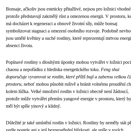
Bonsaje, ačkoliv jsou esteticky přitažlivé, nejsou pro ložnici vhodné
protože představují zakrnělý růst a omezenou energii. V prostoru, k
má docházet k regeneraci a obnově životní síly, může bonsaj
symbolizovat stagnaci a omezení osobního rozvoje. Podobně nevh
jsou umělé květiny a suché rostliny, které reprezentují mrtvou energi
absenci života.
Popínavé rostliny s dlouhými úponky mohou vytvářet v ložnici poci
chaosu a nepořádku z hlediska energetického toku.
Feng shui
doporučuje vyvarovat se rostlin, které příliš bují a zaberou velkou čá
prostoru
, neboť mohou působit rušivě a bránit volnému proudění ch
kolem lůžka. Velké množství rostlin v ložnici obecně není žádoucí,
protože může vytvářet přemíru yangové energie v prostoru, který b
měl být spíše yinový a klidný.
Důležité je také umístění rostlin v ložnici. Rostliny by neměly stát 
vedle postele ani v její bezprostřední blízkosti, ale spíše v rozích