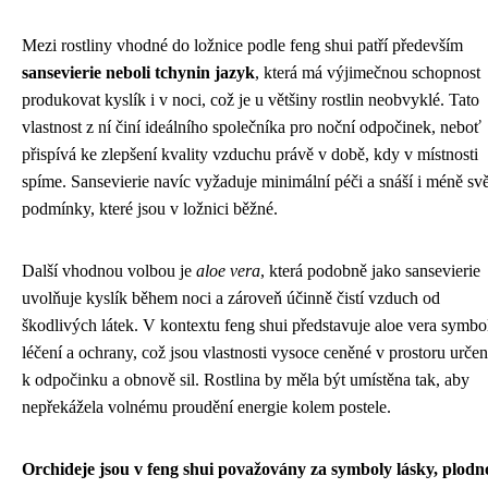
Mezi rostliny vhodné do ložnice podle feng shui patří především
sansevierie neboli tchynin jazyk
, která má výjimečnou schopnost
produkovat kyslík i v noci, což je u většiny rostlin neobvyklé. Tato
vlastnost z ní činí ideálního společníka pro noční odpočinek, neboť
přispívá ke zlepšení kvality vzduchu právě v době, kdy v místnosti
spíme. Sansevierie navíc vyžaduje minimální péči a snáší i méně svě
podmínky, které jsou v ložnici běžné.
Další vhodnou volbou je
aloe vera
, která podobně jako sansevierie
uvolňuje kyslík během noci a zároveň účinně čistí vzduch od
škodlivých látek. V kontextu feng shui představuje aloe vera symbo
léčení a ochrany, což jsou vlastnosti vysoce ceněné v prostoru urče
k odpočinku a obnově sil. Rostlina by měla být umístěna tak, aby
nepřekážela volnému proudění energie kolem postele.
Orchideje jsou v feng shui považovány za symboly lásky, plodno