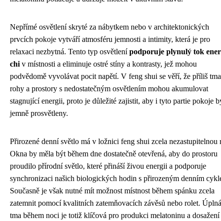
Nepřímé osvětlení skryté za nábytkem nebo v architektonických
prvcích pokoje vytváří atmosféru jemnosti a intimity, která je pro
relaxaci nezbytná. Tento typ osvětlení
podporuje plynulý tok ener
chi
v místnosti a eliminuje ostré stíny a kontrasty, jež mohou
podvědomě vyvolávat pocit napětí. V feng shui se věří, že příliš tm
rohy a prostory s nedostatečným osvětlením mohou akumulovat
stagnující energii, proto je důležité zajistit, aby i tyto partie pokoje b
jemně prosvětleny.
Přirozené denní světlo má v ložnici feng shui zcela nezastupitelnou r
Okna by měla být během dne dostatečně otevřená, aby do prostoru
proudilo přírodní světlo, které přináší živou energii a podporuje
synchronizaci našich biologických hodin s přirozeným denním cykl
Současně je však nutné mít možnost místnost během spánku zcela
zatemnit pomocí kvalitních zatemňovacích závěsů nebo rolet. Úpln
tma během noci je totiž klíčová pro produkci melatoninu a dosažení