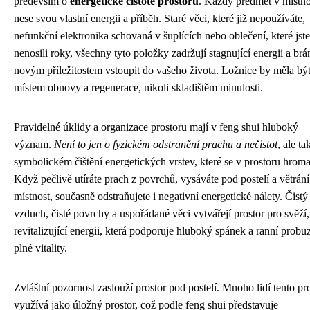
především o
energetické čistotě prostoru
. Každý předmět v místno
nese svou vlastní energii a příběh. Staré věci, které již nepoužíváte,
nefunkční elektronika schovaná v šuplících nebo oblečení, které jste
nenosili roky, všechny tyto položky zadržují stagnující energii a brá
novým příležitostem vstoupit do vašeho života. Ložnice by měla bý
místem obnovy a regenerace, nikoli skladištěm minulosti.
Pravidelné úklidy a organizace prostoru mají v feng shui hluboký
význam.
Není to jen o fyzickém odstranění prachu a nečistot
, ale ta
symbolickém čištění energetických vrstev, které se v prostoru hroma
Když pečlivě utíráte prach z povrchů, vysáváte pod postelí a větrání
místnost, současně odstraňujete i negativní energetické nálety. Čistý
vzduch, čisté povrchy a uspořádané věci vytvářejí prostor pro svěží,
revitalizující energii, která podporuje hluboký spánek a ranní probu
plné vitality.
Zvláštní pozornost zaslouží prostor pod postelí. Mnoho lidí tento pr
využívá jako úložný prostor, což podle feng shui představuje