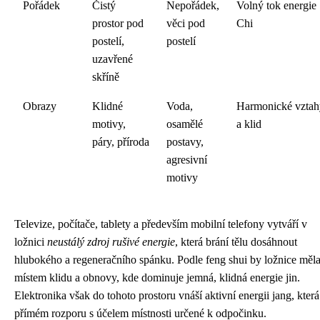
Pořádek
Čistý
Nepořádek,
Volný tok energie
prostor pod
věci pod
Chi
postelí,
postelí
uzavřené
skříně
Obrazy
Klidné
Voda,
Harmonické vztah
motivy,
osamělé
a klid
páry, příroda
postavy,
agresivní
motivy
Televize, počítače, tablety a především mobilní telefony vytváří v
ložnici
neustálý zdroj rušivé energie
, která brání tělu dosáhnout
hlubokého a regeneračního spánku. Podle feng shui by ložnice měla
místem klidu a obnovy, kde dominuje jemná, klidná energie jin.
Elektronika však do tohoto prostoru vnáší aktivní energii jang, která
přímém rozporu s účelem místnosti určené k odpočinku.