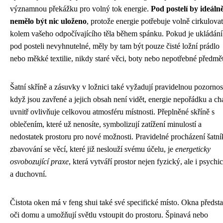
významnou překážku pro volný tok energie.
Pod postelí by ideáln
nemělo být nic uloženo
, protože energie potřebuje volně cirkulovat
kolem vašeho odpočívajícího těla během spánku. Pokud je ukládání
pod posteli nevyhnutelné, měly by tam být pouze čisté ložní prádlo
nebo měkké textilie, nikdy staré věci, boty nebo nepotřebné předmě
Šatní skříně a zásuvky v ložnici také vyžadují pravidelnou pozornost
když jsou zavřené a jejich obsah není vidět, energie nepořádku a c
uvnitř ovlivňuje celkovou atmosféru místnosti. Přeplněné skříně s
oblečením, které už nenosíte, symbolizují zatížení minulostí a
nedostatek prostoru pro nové možnosti. Pravidelné procházení šatní
zbavování se věcí, které již neslouží svému účelu, je
energeticky
osvobozující praxe
, která vytváří prostor nejen fyzický, ale i psychi
a duchovní.
Čistota oken má v feng shui také své specifické místo. Okna předsta
oči domu a umožňují světlu vstoupit do prostoru. Špinavá nebo