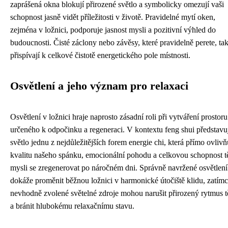
zaprášená okna blokují přirozené světlo a symbolicky omezují vaši
schopnost jasně vidět příležitosti v životě. Pravidelné mytí oken,
zejména v ložnici, podporuje jasnost mysli a pozitivní výhled do
budoucnosti. Čisté záclony nebo závěsy, které pravidelně perete, ta
přispívají k celkové čistotě energetického pole místnosti.
Osvětlení a jeho význam pro relaxaci
Osvětlení v ložnici hraje naprosto zásadní roli při vytváření prostoru
určeného k odpočinku a regeneraci. V kontextu feng shui představu
světlo jednu z nejdůležitějších forem energie chi, která přímo ovlivň
kvalitu našeho spánku, emocionální pohodu a celkovou schopnost tě
mysli se zregenerovat po náročném dni. Správně navržené osvětlení
dokáže proměnit běžnou ložnici v harmonické útočiště klidu, zatím
nevhodně zvolené světelné zdroje mohou narušit přirozený rytmus t
a bránit hlubokému relaxačnímu stavu.