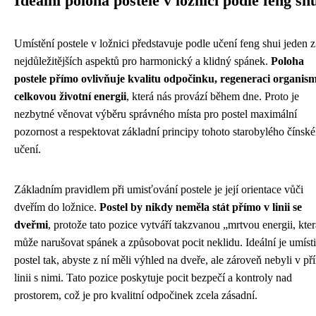
Ideální poloha postele v ložnici podle feng sh
Umístění postele v ložnici představuje podle učení feng shui jeden z
nejdůležitějších aspektů pro harmonický a klidný spánek.
Poloha
postele přímo ovlivňuje kvalitu odpočinku, regeneraci organism
celkovou životní energii
, která nás provází během dne. Proto je
nezbytné věnovat výběru správného místa pro postel maximální
pozornost a respektovat základní principy tohoto starobylého čínsk
učení.
Základním pravidlem při umisťování postele je její orientace vůči
dveřím do ložnice.
Postel by nikdy neměla stát přímo v linii se
dveřmi
, protože tato pozice vytváří takzvanou „mrtvou energii, kter
může narušovat spánek a způsobovat pocit neklidu. Ideální je umísti
postel tak, abyste z ní měli výhled na dveře, ale zároveň nebyli v př
linii s nimi. Tato pozice poskytuje pocit bezpečí a kontroly nad
prostorem, což je pro kvalitní odpočinek zcela zásadní.