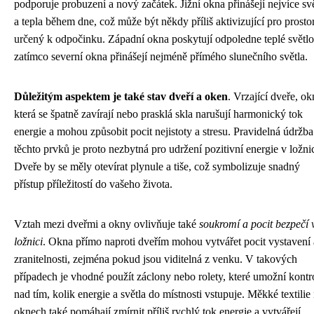
podporuje probuzení a nový začátek. Jižní okna přinášejí nejvíce sv
a tepla během dne, což může být někdy příliš aktivizující pro prosto
určený k odpočinku. Západní okna poskytují odpoledne teplé světlo
zatímco severní okna přinášejí nejméně přímého slunečního světla.
Důležitým aspektem je také stav dveří a oken
. Vrzající dveře, ok
která se špatně zavírají nebo prasklá skla narušují harmonický tok
energie a mohou způsobit pocit nejistoty a stresu. Pravidelná údržba
těchto prvků je proto nezbytná pro udržení pozitivní energie v ložnic
Dveře by se měly otevírat plynule a tiše, což symbolizuje snadný
přístup příležitostí do vašeho života.
Vztah mezi dveřmi a okny ovlivňuje také
soukromí a pocit bezpečí 
ložnici
. Okna přímo naproti dveřím mohou vytvářet pocit vystavení 
zranitelnosti, zejména pokud jsou viditelná z venku. V takových
případech je vhodné použít záclony nebo rolety, které umožní kontr
nad tím, kolik energie a světla do místnosti vstupuje. Měkké textilie
oknech také pomáhají zmírnit příliš rychlý tok energie a vytvářejí