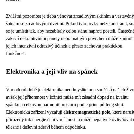
Zvláštní pozornost je třeba věnovat zrcadlovým skříním a vestavěn
šatnám se zrcadlovými dveřmi. Pokud tyto prvky nelze odstranit, sn
se je umístit tak, aby nezabíraly celou stěnu naproti posteli. Částečn
zakrytí dekorativními panely nebo matným povrchem může zmírnit
jejich intenzivní odrazivý účinek a přesto zachovat praktickou
funkčnost.
Elektronika a její vliv na spánek
V moderní době je elektronika neodmyslitelnou součástí našich živo
avšak její přítomnost v ložnici může mít zásadní dopad na kvalitu
spánku a celkovou harmonii prostoru podle principů feng shui.
Elektronická zařízení vyzařují
elektromagnetické pole
, které naruš
přirozený tok energie čchi v místnosti a může negativně ovlivňovat 
tělesné i duševní zdraví během odpočinku.