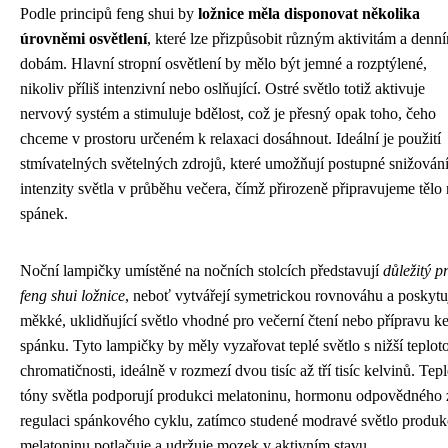
Podle principů feng shui by
ložnice měla disponovat několika
úrovněmi osvětlení
, které lze přizpůsobit různým aktivitám a denn
dobám. Hlavní stropní osvětlení by mělo být jemné a rozptýlené,
nikoliv příliš intenzivní nebo oslňující. Ostré světlo totiž aktivuje
nervový systém a stimuluje bdělost, což je přesný opak toho, čeho
chceme v prostoru určeném k relaxaci dosáhnout. Ideální je použití
stmívatelných světelných zdrojů, které umožňují postupné snižován
intenzity světla v průběhu večera, čímž přirozeně připravujeme tělo
spánek.
Noční lampičky umístěné na nočních stolcích představují
důležitý p
feng shui ložnice
, neboť vytvářejí symetrickou rovnováhu a poskytu
měkké, uklidňující světlo vhodné pro večerní čtení nebo přípravu k
spánku. Tyto lampičky by měly vyzařovat teplé světlo s nižší teplot
chromatičnosti, ideálně v rozmezí dvou tisíc až tří tisíc kelvinů. Tepl
tóny světla podporují produkci melatoninu, hormonu odpovědného 
regulaci spánkového cyklu, zatímco studené modravé světlo produk
melatoninu potlačuje a udržuje mozek v aktivním stavu.