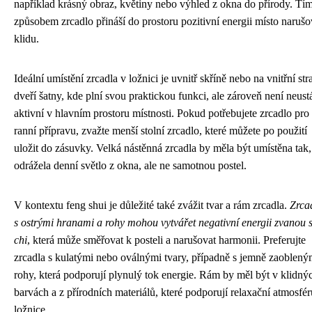
například krásný obraz, květiny nebo výhled z okna do přírody. Tí
způsobem zrcadlo přináší do prostoru pozitivní energii místo narušo
klidu.
Ideální umístění zrcadla v ložnici je uvnitř skříně nebo na vnitřní str
dveří šatny, kde plní svou praktickou funkci, ale zároveň není neust
aktivní v hlavním prostoru místnosti. Pokud potřebujete zrcadlo pro
ranní přípravu, zvažte menší stolní zrcadlo, které můžete po použití
uložit do zásuvky. Velká nástěnná zrcadla by měla být umístěna tak
odrážela denní světlo z okna, ale ne samotnou postel.
V kontextu feng shui je důležité také zvážit tvar a rám zrcadla.
Zrca
s ostrými hranami a rohy mohou vytvářet negativní energii zvanou 
chi
, která může směřovat k posteli a narušovat harmonii. Preferujte
zrcadla s kulatými nebo oválnými tvary, případně s jemně zaoblený
rohy, která podporují plynulý tok energie. Rám by měl být v klidný
barvách a z přírodních materiálů, které podporují relaxační atmosfér
ložnice.