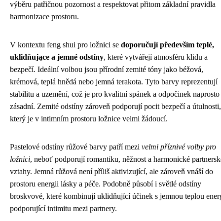
výběru patřičnou pozornost a respektovat přitom základní pravidla
harmonizace prostoru.
V kontextu feng shui pro ložnici se
doporučují především teplé,
uklidňujące a jemné odstíny
, které vytvářejí atmosféru klidu a
bezpečí. Ideální volbou jsou přírodní zemité tóny jako béžová,
krémová, teplá hnědá nebo jemná terakota. Tyto barvy reprezentují
stabilitu a uzemění, což je pro kvalitní spánek a odpočinek naprosto
zásadní. Zemité odstíny zároveň podporují pocit bezpečí a útulnosti,
který je v intimním prostoru ložnice velmi žádoucí.
Pastelové odstíny růžové barvy patří mezi
velmi příznivé volby pro
ložnici
, neboť podporují romantiku, něžnost a harmonické partnersk
vztahy. Jemná růžová není příliš aktivizující, ale zároveň vnáší do
prostoru energii lásky a péče. Podobně působí i světlé odstíny
broskvové, které kombinují uklidňující účinek s jemnou teplou ener
podporující intimitu mezi partnery.