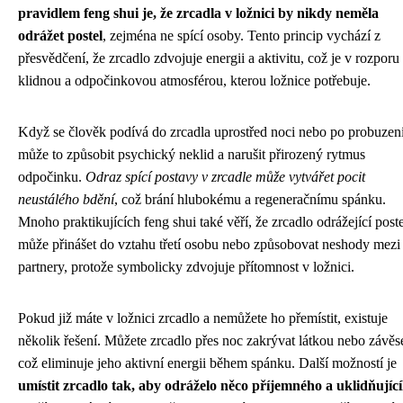
pravidlem feng shui je, že zrcadla v ložnici by nikdy neměla
odrážet postel
, zejména ne spící osoby. Tento princip vychází z
přesvědčení, že zrcadlo zdvojuje energii a aktivitu, což je v rozporu 
klidnou a odpočinkovou atmosférou, kterou ložnice potřebuje.
Když se člověk podívá do zrcadla uprostřed noci nebo po probuzení
může to způsobit psychický neklid a narušit přirozený rytmus
odpočinku.
Odraz spící postavy v zrcadle může vytvářet pocit
neustálého bdění
, což brání hlubokému a regeneračnímu spánku.
Mnoho praktikujících feng shui také věří, že zrcadlo odrážející poste
může přinášet do vztahu třetí osobu nebo způsobovat neshody mezi
partnery, protože symbolicky zdvojuje přítomnost v ložnici.
Pokud již máte v ložnici zrcadlo a nemůžete ho přemístit, existuje
několik řešení. Můžete zrcadlo přes noc zakrývat látkou nebo závě
což eliminuje jeho aktivní energii během spánku. Další možností je
umístit zrcadlo tak, aby odráželo něco příjemného a uklidňujíc