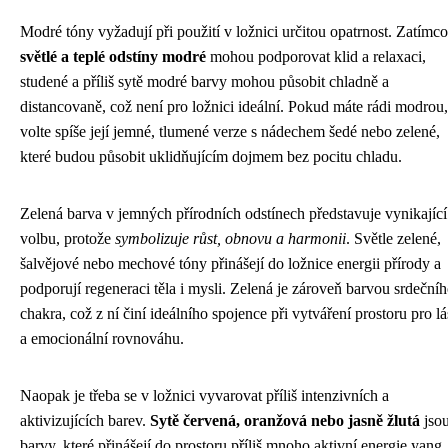
Modré tóny vyžadují při použití v ložnici určitou opatrnost. Zatímco
světlé a teplé odstíny modré
mohou podporovat klid a relaxaci,
studené a příliš sytě modré barvy mohou působit chladně a
distancovaně, což není pro ložnici ideální. Pokud máte rádi modrou,
volte spíše její jemné, tlumené verze s nádechem šedé nebo zelené,
které budou působit uklidňujícím dojmem bez pocitu chladu.
Zelená barva v jemných přírodních odstínech představuje vynikající
volbu, protože
symbolizuje růst, obnovu a harmonii
. Světle zelené,
šalvějové nebo mechové tóny přinášejí do ložnice energii přírody a
podporují regeneraci těla i mysli. Zelená je zároveň barvou srdeční
chakra, což z ní činí ideálního spojence při vytváření prostoru pro l
a emocionální rovnováhu.
Naopak je třeba se v ložnici vyvarovat příliš intenzivních a
aktivizujících barev.
Sytě červená, oranžová nebo jasně žlutá
jso
barvy, které přinášejí do prostoru příliš mnoho aktivní energie yang,