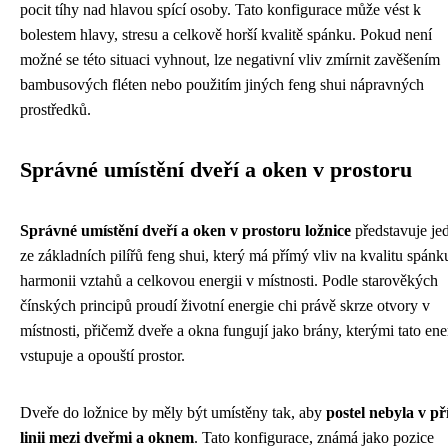
pocit tíhy nad hlavou spící osoby. Tato konfigurace může vést k
bolestem hlavy, stresu a celkově horší kvalitě spánku. Pokud není
možné se této situaci vyhnout, lze negativní vliv zmírnit zavěšením
bambusových fléten nebo použitím jiných feng shui nápravných
prostředků.
Správné umístění dveří a oken v prostoru
Správné umístění dveří a oken v prostoru ložnice
představuje je
ze základních pilířů feng shui, který má přímý vliv na kvalitu spánk
harmonii vztahů a celkovou energii v místnosti. Podle starověkých
čínských principů proudí životní energie chi právě skrze otvory v
místnosti, přičemž dveře a okna fungují jako brány, kterými tato ene
vstupuje a opouští prostor.
Dveře do ložnice by měly být umístěny tak, aby
postel nebyla v p
linii mezi dveřmi a oknem
. Tato konfigurace, známá jako pozice