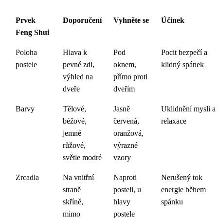
Prvek
Doporučení
Vyhněte se
Účinek
Feng Shui
Poloha
Hlava k
Pod
Pocit bezpečí a
postele
pevné zdi,
oknem,
klidný spánek
výhled na
přímo proti
dveře
dveřím
Barvy
Tělové,
Jasně
Uklidnění mysli a
béžové,
červená,
relaxace
jemné
oranžová,
růžové,
výrazné
světle modré
vzory
Zrcadla
Na vnitřní
Naproti
Nerušený tok
straně
posteli, u
energie během
skříně,
hlavy
spánku
mimo
postele