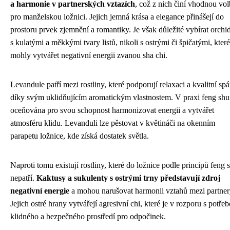
a harmonie v partnerských vztazích
, což z nich činí vhodnou vo
pro manželskou ložnici. Jejich jemná krása a elegance přinášejí do
prostoru prvek zjemnění a romantiky. Je však důležité vybírat orchi
s kulatými a měkkými tvary listů, nikoli s ostrými či špičatými, kter
mohly vytvářet negativní energii zvanou sha chi.
Levandule patří mezi rostliny, které podporují relaxaci a kvalitní sp
díky svým uklidňujícím aromatickým vlastnostem. V praxi feng shui
oceňována pro svou schopnost harmonizovat energii a vytvářet
atmosféru klidu. Levanduli lze pěstovat v květináči na okenním
parapetu ložnice, kde získá dostatek světla.
Naproti tomu existují rostliny, které do ložnice podle principů feng 
nepatří.
Kaktusy a sukulenty s ostrými trny představují zdroj
negativní energie
a mohou narušovat harmonii vztahů mezi partner
Jejich ostré hrany vytvářejí agresivní chi, které je v rozporu s potře
klidného a bezpečného prostředí pro odpočinek.