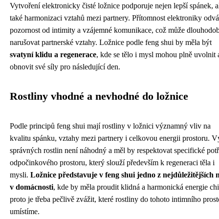
Vytvoření elektronicky čisté ložnice podporuje nejen lepší spánek, a
také harmonizaci vztahů mezi partnery. Přítomnost elektroniky odvá
pozornost od intimity a vzájemné komunikace, což může dlouhodo
narušovat partnerské vztahy. Ložnice podle feng shui by měla být
svatyní klidu a regenerace
, kde se tělo i mysl mohou plně uvolnit 
obnovit své síly pro následující den.
Rostliny vhodné a nevhodné do ložnice
Podle principů feng shui mají rostliny v ložnici významný vliv na
kvalitu spánku, vztahy mezi partnery i celkovou energii prostoru. V
správných rostlin není náhodný a měl by respektovat specifické pot
odpočinkového prostoru, který slouží především k regeneraci těla i
mysli.
Ložnice představuje v feng shui jedno z nejdůležitějších 
v domácnosti
, kde by měla proudit klidná a harmonická energie chi
proto je třeba pečlivě zvážit, které rostliny do tohoto intimního pros
umístíme.