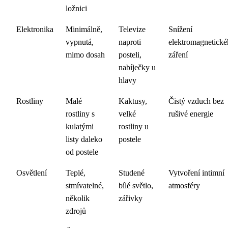
ložnici
Elektronika
Minimálně,
Televize
Snížení
vypnutá,
naproti
elektromagnetick
mimo dosah
posteli,
záření
nabíječky u
hlavy
Rostliny
Malé
Kaktusy,
Čistý vzduch bez
rostliny s
velké
rušivé energie
kulatými
rostliny u
listy daleko
postele
od postele
Osvětlení
Teplé,
Studené
Vytvoření intimní
stmívatelné,
bílé světlo,
atmosféry
několik
zářivky
zdrojů