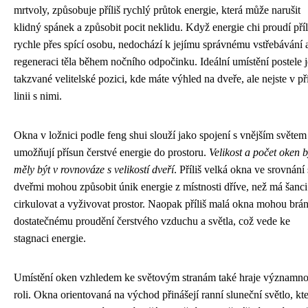
mrtvoly, způsobuje příliš rychlý průtok energie, která může narušit
klidný spánek a způsobit pocit neklidu. Když energie chi proudí příl
rychle přes spící osobu, nedochází k jejímu správnému vstřebávání 
regeneraci těla během nočního odpočinku. Ideální umístění postele j
takzvané velitelské pozici, kde máte výhled na dveře, ale nejste v p
linii s nimi.
Okna v ložnici podle feng shui slouží jako spojení s vnějším světem
umožňují přísun čerstvé energie do prostoru.
Velikost a počet oken 
měly být v rovnováze s velikostí dveří
. Příliš velká okna ve srovnání 
dveřmi mohou způsobit únik energie z místnosti dříve, než má šanci
cirkulovat a vyživovat prostor. Naopak příliš malá okna mohou brán
dostatečnému proudění čerstvého vzduchu a světla, což vede ke
stagnaci energie.
Umístění oken vzhledem ke světovým stranám také hraje významn
roli. Okna orientovaná na východ přinášejí ranní sluneční světlo, kt