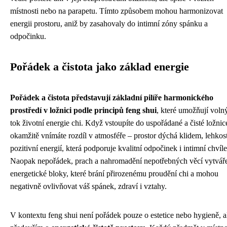
místnosti nebo na parapetu. Tímto způsobem mohou harmonizovat
energii prostoru, aniž by zasahovaly do intimní zóny spánku a
odpočinku.
Pořádek a čistota jako základ energie
Pořádek a čistota představují základní pilíře harmonického
prostředí v ložnici podle principů feng shui
, které umožňují voln
tok životní energie chi. Když vstoupíte do uspořádané a čisté ložnic
okamžitě vnímáte rozdíl v atmosféře – prostor dýchá klidem, lehkost
pozitivní energií, která podporuje kvalitní odpočinek i intimní chvíle
Naopak nepořádek, prach a nahromadění nepotřebných věcí vytváře
energetické bloky, které brání přirozenému proudění chi a mohou
negativně ovlivňovat váš spánek, zdraví i vztahy.
V kontextu feng shui není pořádek pouze o estetice nebo hygieně, a