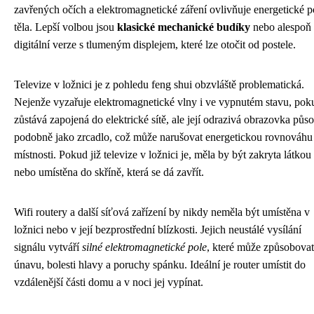
zavřených očích a elektromagnetické záření ovlivňuje energetické p
těla. Lepší volbou jsou
klasické mechanické budíky
nebo alespoň
digitální verze s tlumeným displejem, které lze otočit od postele.
Televize v ložnici je z pohledu feng shui obzvláště problematická.
Nejenže vyzařuje elektromagnetické vlny i ve vypnutém stavu, pok
zůstává zapojená do elektrické sítě, ale její odrazivá obrazovka půso
podobně jako zrcadlo, což může narušovat energetickou rovnováhu
místnosti. Pokud již televize v ložnici je, měla by být zakryta látkou
nebo umístěna do skříně, která se dá zavřít.
Wifi routery a další síťová zařízení by nikdy neměla být umístěna v
ložnici nebo v její bezprostřední blízkosti. Jejich neustálé vysílání
signálu vytváří
silné elektromagnetické pole
, které může způsobovat
únavu, bolesti hlavy a poruchy spánku. Ideální je router umístit do
vzdálenější části domu a v noci jej vypínat.