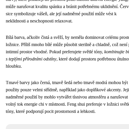
může narušovat kvalitu spánku a bránit potřebnému uklidnění. Čer
sice symbolizuje vášeň, ale její nadměrné použití může vést k
neklidnosti a neschopnosti relaxovat.
Bílá barva, ačkoliv čistá a svěží, by neměla dominovat celému prost
ložnice. Příliš mnoho bílé může působit sterilně a chladně, což není
intimní prostor vhodné. Pokud preferujete světlé tóny,
kombinujte b
s teplými přírodními odstíny
, které dodají prostoru potřebnou útulno
hloubku.
Tmavé barvy jako černá, tmavě šedá nebo tmavě modrá mohou být
použity pouze velmi střídmě, například jako doplňkové akcenty. Jej
nadměrné použití by mohlo vytvářet tísnivou atmosféru a narušovat
volný tok energie chi v místnosti. Feng shui preferuje v ložnici světl
tóny, které podporují pocit prostornosti a lehkosti.