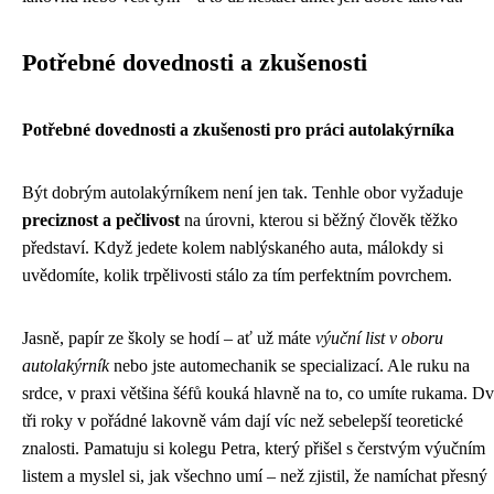
Potřebné dovednosti a zkušenosti
Potřebné dovednosti a zkušenosti pro práci autolakýrníka
Být dobrým autolakýrníkem není jen tak. Tenhle obor vyžaduje
preciznost a pečlivost
na úrovni, kterou si běžný člověk těžko
představí. Když jedete kolem nablýskaného auta, málokdy si
uvědomíte, kolik trpělivosti stálo za tím perfektním povrchem.
Jasně, papír ze školy se hodí – ať už máte
výuční list v oboru
autolakýrník
nebo jste automechanik se specializací. Ale ruku na
srdce, v praxi většina šéfů kouká hlavně na to, co umíte rukama. D
tři roky v pořádné lakovně vám dají víc než sebelepší teoretické
znalosti. Pamatuju si kolegu Petra, který přišel s čerstvým výučním
listem a myslel si, jak všechno umí – než zjistil, že namíchat přesný