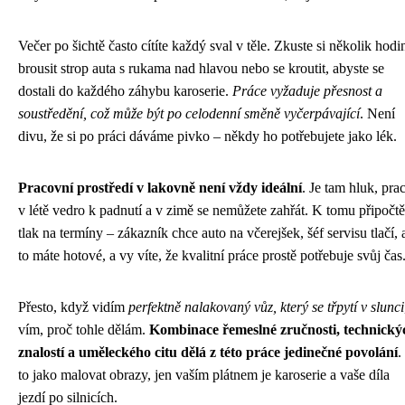
Večer po šichtě často cítíte každý sval v těle. Zkuste si několik hodi
brousit strop auta s rukama nad hlavou nebo se kroutit, abyste se
dostali do každého záhybu karoserie.
Práce vyžaduje přesnost a
soustředění, což může být po celodenní směně vyčerpávající
. Není
divu, že si po práci dáváme pivko – někdy ho potřebujete jako lék.
Pracovní prostředí v lakovně není vždy ideální
. Je tam hluk, pra
v létě vedro k padnutí a v zimě se nemůžete zahřát. K tomu připočtě
tlak na termíny – zákazník chce auto na včerejšek, šéf servisu tlačí, 
to máte hotové, a vy víte, že kvalitní práce prostě potřebuje svůj čas
Přesto, když vidím
perfektně nalakovaný vůz, který se třpytí v slunci
vím, proč tohle dělám.
Kombinace řemeslné zručnosti, technický
znalostí a uměleckého citu dělá z této práce jedinečné povolání
.
to jako malovat obrazy, jen vaším plátnem je karoserie a vaše díla
jezdí po silnicích.