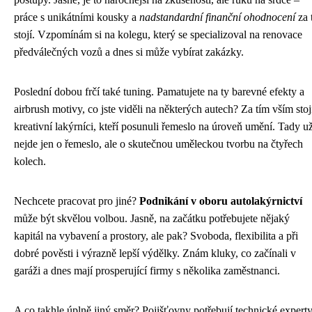
práce s unikátními kousky a
nadstandardní finanční ohodnocení
za 
stojí. Vzpomínám si na kolegu, který se specializoval na renovace
předválečných vozů a dnes si může vybírat zakázky.
Poslední dobou frčí také tuning. Pamatujete na ty barevné efekty a
airbrush motivy, co jste viděli na některých autech? Za tím vším stoj
kreativní lakýrníci, kteří posunuli řemeslo na úroveň umění. Tady u
nejde jen o řemeslo, ale o skutečnou uměleckou tvorbu na čtyřech
kolech.
Nechcete pracovat pro jiné?
Podnikání v oboru autolakýrnictví
může být skvělou volbou. Jasně, na začátku potřebujete nějaký
kapitál na vybavení a prostory, ale pak? Svoboda, flexibilita a při
dobré pověsti i výrazně lepší výdělky. Znám kluky, co začínali v
garáži a dnes mají prosperující firmy s několika zaměstnanci.
A co takhle úplně jiný směr? Pojišťovny potřebují technické experty