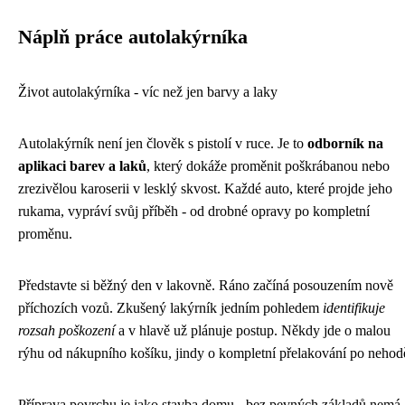
Náplň práce autolakýrníka
Život autolakýrníka - víc než jen barvy a laky
Autolakýrník není jen člověk s pistolí v ruce. Je to
odborník na
aplikaci barev a laků
, který dokáže proměnit poškrábanou nebo
zrezivělou karoserii v lesklý skvost. Každé auto, které projde jeho
rukama, vypráví svůj příběh - od drobné opravy po kompletní
proměnu.
Představte si běžný den v lakovně. Ráno začíná posouzením nově
příchozích vozů. Zkušený lakýrník jedním pohledem
identifikuje
rozsah poškození
a v hlavě už plánuje postup. Někdy jde o malou
rýhu od nákupního košíku, jindy o kompletní přelakování po nehod
Příprava povrchu je jako stavba domu - bez pevných základů nemá