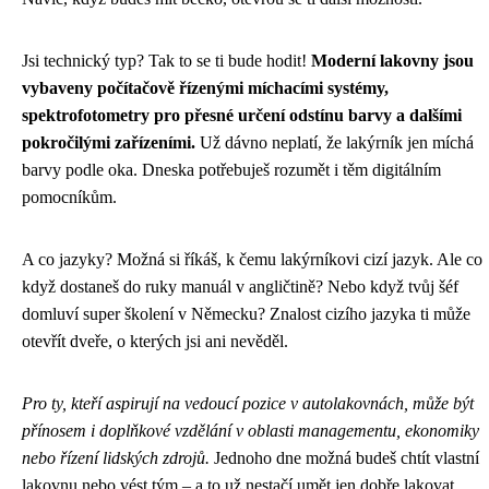
Jsi technický typ? Tak to se ti bude hodit!
Moderní lakovny jsou
vybaveny počítačově řízenými míchacími systémy,
spektrofotometry pro přesné určení odstínu barvy a dalšími
pokročilými zařízeními.
Už dávno neplatí, že lakýrník jen míchá
barvy podle oka. Dneska potřebuješ rozumět i těm digitálním
pomocníkům.
A co jazyky? Možná si říkáš, k čemu lakýrníkovi cizí jazyk. Ale co
když dostaneš do ruky manuál v angličtině? Nebo když tvůj šéf
domluví super školení v Německu? Znalost cizího jazyka ti může
otevřít dveře, o kterých jsi ani nevěděl.
Pro ty, kteří aspirují na vedoucí pozice v autolakovnách, může být
přínosem i doplňkové vzdělání v oblasti managementu, ekonomiky
nebo řízení lidských zdrojů.
Jednoho dne možná budeš chtít vlastní
lakovnu nebo vést tým – a to už nestačí umět jen dobře lakovat.