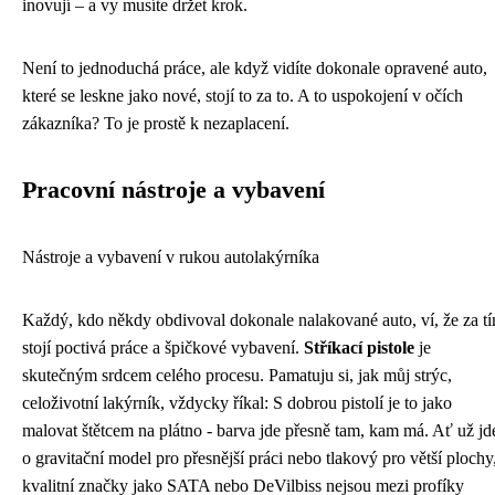
inovují – a vy musíte držet krok.
Není to jednoduchá práce, ale když vidíte dokonale opravené auto,
které se leskne jako nové, stojí to za to. A to uspokojení v očích
zákazníka? To je prostě k nezaplacení.
Pracovní nástroje a vybavení
Nástroje a vybavení v rukou autolakýrníka
Každý, kdo někdy obdivoval dokonale nalakované auto, ví, že za t
stojí poctivá práce a špičkové vybavení.
Stříkací pistole
je
skutečným srdcem celého procesu. Pamatuju si, jak můj strýc,
celoživotní lakýrník, vždycky říkal: S dobrou pistolí je to jako
malovat štětcem na plátno - barva jde přesně tam, kam má. Ať už jd
o gravitační model pro přesnější práci nebo tlakový pro větší plochy
kvalitní značky jako SATA nebo DeVilbiss nejsou mezi profíky