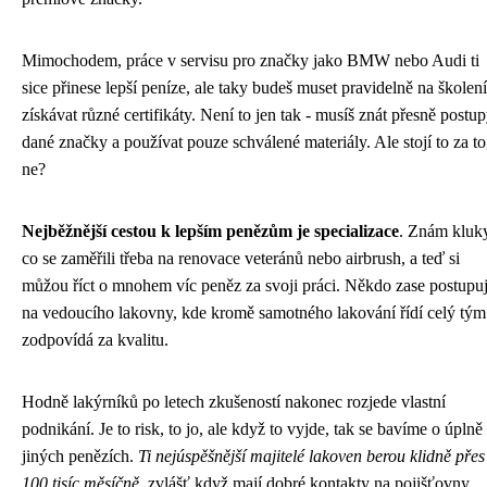
Mimochodem, práce v servisu pro značky jako BMW nebo Audi ti
sice přinese lepší peníze, ale taky budeš muset pravidelně na školení
získávat různé certifikáty. Není to jen tak - musíš znát přesně postu
dané značky a používat pouze schválené materiály. Ale stojí to za to
ne?
Nejběžnější cestou k lepším penězům je specializace
. Znám kluk
co se zaměřili třeba na renovace veteránů nebo airbrush, a teď si
můžou říct o mnohem víc peněz za svoji práci. Někdo zase postupu
na vedoucího lakovny, kde kromě samotného lakování řídí celý tým
zodpovídá za kvalitu.
Hodně lakýrníků po letech zkušeností nakonec rozjede vlastní
podnikání. Je to risk, to jo, ale když to vyjde, tak se bavíme o úplně
jiných penězích.
Ti nejúspěšnější majitelé lakoven berou klidně přes
100 tisíc měsíčně
, zvlášť když mají dobré kontakty na pojišťovny