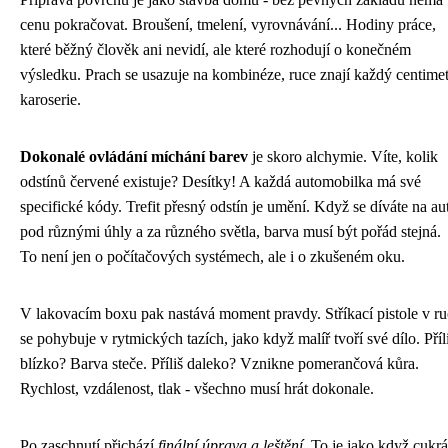
cenu pokračovat. Broušení, tmelení, vyrovnávání... Hodiny práce,
které běžný člověk ani nevidí, ale které rozhodují o konečném
výsledku. Prach se usazuje na kombinéze, ruce znají každý centimet
karoserie.
Dokonalé ovládání míchání barev
je skoro alchymie. Víte, kolik
odstínů červené existuje? Desítky! A každá automobilka má své
specifické kódy. Trefit přesný odstín je umění. Když se díváte na au
pod různými úhly a za různého světla, barva musí být pořád stejná.
To není jen o počítačových systémech, ale i o zkušeném oku.
V lakovacím boxu pak nastává moment pravdy. Stříkací pistole v ru
se pohybuje v rytmických tazích, jako když malíř tvoří své dílo. Příl
blízko? Barva steče. Příliš daleko? Vznikne pomerančová kůra.
Rychlost, vzdálenost, tlak - všechno musí hrát dokonale.
Po zaschnutí přichází
finální úprava a leštění
. To je jako když cukrá