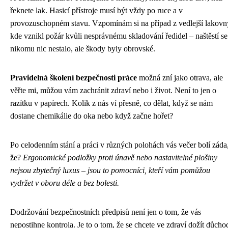
řeknete lak. Hasicí přístroje musí být vždy po ruce a v
provozuschopném stavu. Vzpomínám si na případ z vedlejší lakovn
kde vznikl požár kvůli nesprávnému skladování ředidel – naštěstí se
nikomu nic nestalo, ale škody byly obrovské.
Pravidelná školení bezpečnosti práce
možná zní jako otrava, ale
věřte mi, můžou vám zachránit zdraví nebo i život. Není to jen o
razítku v papírech. Kolik z nás ví přesně, co dělat, když se nám
dostane chemikálie do oka nebo když začne hořet?
Po celodenním stání a práci v různých polohách vás večer bolí záda
že?
Ergonomické podložky proti únavě nebo nastavitelné plošiny
nejsou zbytečný luxus – jsou to pomocníci, kteří vám pomůžou
vydržet v oboru déle a bez bolesti.
Dodržování bezpečnostních předpisů není jen o tom, že vás
nepostihne kontrola. Je to o tom, že se chcete ve zdraví dožít důcho