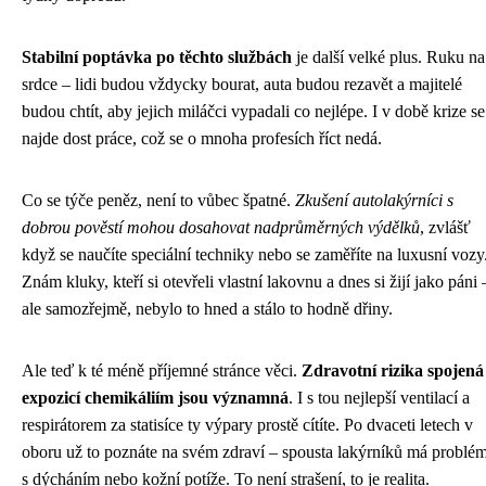
Stabilní poptávka po těchto službách
je další velké plus. Ruku na
srdce – lidi budou vždycky bourat, auta budou rezavět a majitelé
budou chtít, aby jejich miláčci vypadali co nejlépe. I v době krize se
najde dost práce, což se o mnoha profesích říct nedá.
Co se týče peněz, není to vůbec špatné.
Zkušení autolakýrníci s
dobrou pověstí mohou dosahovat nadprůměrných výdělků
, zvlášť
když se naučíte speciální techniky nebo se zaměříte na luxusní vozy
Znám kluky, kteří si otevřeli vlastní lakovnu a dnes si žijí jako páni 
ale samozřejmě, nebylo to hned a stálo to hodně dřiny.
Ale teď k té méně příjemné stránce věci.
Zdravotní rizika spojená
expozicí chemikáliím jsou významná
. I s tou nejlepší ventilací a
respirátorem za statisíce ty výpary prostě cítíte. Po dvaceti letech v
oboru už to poznáte na svém zdraví – spousta lakýrníků má problé
s dýcháním nebo kožní potíže. To není strašení, to je realita.