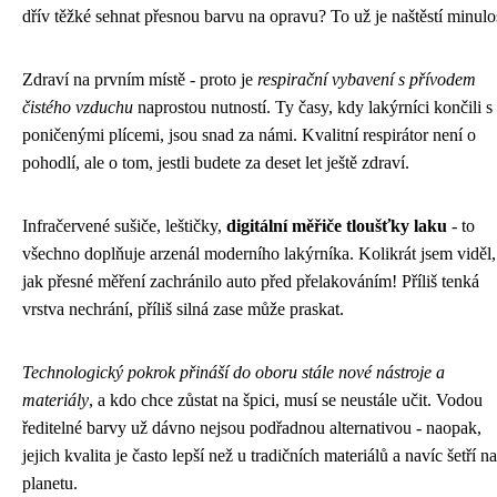
dřív těžké sehnat přesnou barvu na opravu? To už je naštěstí minulo
Zdraví na prvním místě - proto je
respirační vybavení s přívodem
čistého vzduchu
naprostou nutností. Ty časy, kdy lakýrníci končili s
poničenými plícemi, jsou snad za námi. Kvalitní respirátor není o
pohodlí, ale o tom, jestli budete za deset let ještě zdraví.
Infračervené sušiče, leštičky,
digitální měřiče tloušťky laku
- to
všechno doplňuje arzenál moderního lakýrníka. Kolikrát jsem viděl,
jak přesné měření zachránilo auto před přelakováním! Příliš tenká
vrstva nechrání, příliš silná zase může praskat.
Technologický pokrok přináší do oboru stále nové nástroje a
materiály
, a kdo chce zůstat na špici, musí se neustále učit. Vodou
ředitelné barvy už dávno nejsou podřadnou alternativou - naopak,
jejich kvalita je často lepší než u tradičních materiálů a navíc šetří na
planetu.