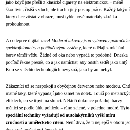
jako když jste přešli z klasické cigarety na elektronickou – méně
škodlivin, čistší vzduch, ale trochu jiný postup práce. Každý lakýrní
který chce zůstat v obraze, musí tyhle nové materiály zkrátka
prokouknout.
A co teprve digitalizace!
Moderní lakovny jsou vybaveny pokročilý
spektrofotometry a počítačovými systémy
, které udělají z míchání
barev téměř vědu. Žádné od oka nebo vypadá to podobně. Dneska
počítač řekne přesně, co a jak namíchat, aby odstín seděl jako ulitý.
Kdo se v těchto technologiích nevyzná, jako by ani nebyl.
Zákazníci už se nespokojí s obyčejnou červenou nebo modrou. Chtě
matné laky, které vypadají jako samet na dotek. Touží po metalický
efektech, co se třpytí na slunci. Někteří dokonce požadují barvy
měnící se podle úhlu pohledu – ráno zelené, v poledne modré.
Tyto
speciální techniky vyžadují od autolakýrníků vyšší míru
zručnosti a uměleckého cítění
. Není divu, že ti nejlepší v oboru js
dnes spíš umělci než řemeslníci.