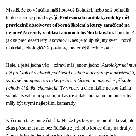
Myslíš, že po výučáku máš hotovo? Bohužel, nebo spíš bohudík,
tenhle obor se pořád vyvíjí.
Profesionální autolakýrník by měl
pravidelně absolvovat odborná školení a kurzy zaměřené na
nejnovější trendy v oblasti automobilového lakování.
Pamatuješ,
jak se před deseti lety lakovalo? Dnes je to úplně jiný svět – nové
materiály, ekologičtější postupy, modernější technologie.
Hele, a ještě jedna věc – zdraví máš jenom jedno.
Autolakýrníci mus
být proškoleni v oblasti používání osobních ochranných prostředků,
správné manipulace s nebezpečnými látkami a postupů v případě
nehody či úniku chemikálií.
Ty výpary a chemikálie nejsou žádná
sranda. Kvalitní respirátor, rukavice a další ochranné pomůcky by
měly být tvými nejlepšími kamarády.
K čemu ti taky bude řidičák. Ne že bys bez něj nemohl lakovat, ale
zkus přesunout auto bez řidičáku z jednoho konce dílny na druhý.
Navíc, když budeš mít béčko, otevřou se ti další možnosti.