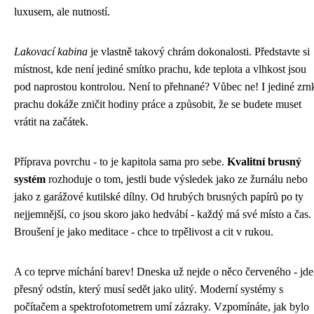
luxusem, ale nutností.
Lakovací kabina
je vlastně takový chrám dokonalosti. Představte si
místnost, kde není jediné smítko prachu, kde teplota a vlhkost jsou
pod naprostou kontrolou. Není to přehnané? Vůbec ne! I jediné zrn
prachu dokáže zničit hodiny práce a způsobit, že se budete muset
vrátit na začátek.
Příprava povrchu - to je kapitola sama pro sebe.
Kvalitní brusný
systém
rozhoduje o tom, jestli bude výsledek jako ze žurnálu nebo
jako z garážové kutilské dílny. Od hrubých brusných papírů po ty
nejjemnější, co jsou skoro jako hedvábí - každý má své místo a čas.
Broušení je jako meditace - chce to trpělivost a cit v rukou.
A co teprve míchání barev! Dneska už nejde o něco červeného - jde
přesný odstín, který musí sedět jako ulitý. Moderní systémy s
počítačem a spektrofotometrem umí zázraky. Vzpomínáte, jak bylo