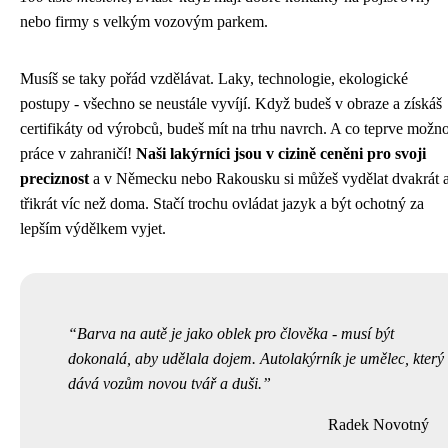
nebo firmy s velkým vozovým parkem.
Musíš se taky pořád vzdělávat. Laky, technologie, ekologické
postupy - všechno se neustále vyvíjí. Když budeš v obraze a získáš
certifikáty od výrobců, budeš mít na trhu navrch. A co teprve možno
práce v zahraničí!
Naši lakýrníci jsou v cizině ceněni pro svoji
preciznost
a v Německu nebo Rakousku si můžeš vydělat dvakrát 
třikrát víc než doma. Stačí trochu ovládat jazyk a být ochotný za
lepším výdělkem vyjet.
Barva na autě je jako oblek pro člověka - musí být
dokonalá, aby udělala dojem. Autolakýrník je umělec, který
dává vozům novou tvář a duši.
Radek Novotný