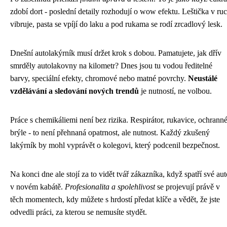
zdobí dort - poslední detaily rozhodují o wow efektu. Leštička v ru
vibruje, pasta se vpíjí do laku a pod rukama se rodí zrcadlový lesk.
Dnešní autolakýrník musí držet krok s dobou. Pamatujete, jak dřív
smrděly autolakovny na kilometr? Dnes jsou tu vodou ředitelné
barvy, speciální efekty, chromové nebo matné povrchy.
Neustálé
vzdělávání a sledování nových trendů
je nutností, ne volbou.
Práce s chemikáliemi není bez rizika. Respirátor, rukavice, ochrann
brýle - to není přehnaná opatrnost, ale nutnost. Každý zkušený
lakýrník by mohl vyprávět o kolegovi, který podcenil bezpečnost.
Na konci dne ale stojí za to vidět tvář zákazníka, když spatří své aut
v novém kabátě.
Profesionalita a spolehlivost
se projevují právě v
těch momentech, kdy můžete s hrdostí předat klíče a vědět, že jste
odvedli práci, za kterou se nemusíte stydět.