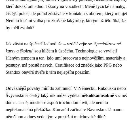
kteří dokáží odhadnout škody na vozidlech. Méně fyzické námahy,
čistější práce, ale pořád zůstáváte v kontaktu s oborem, který milujet
Není to ideální volba pro zkušené lakýrníky, kterým už tělo říká, že
by měli zvolnit?
Jak zůstat na špičce? Jednoduše – vzdělávejte se.
Specializované
kurzy a školení
jsou klíčem k úspěchu. Technologie se vyvíjejí
šíleným tempem a ten, kdo umí pracovat s nejnovějšími materiály a
postupy, má prostě navrch. Certifikace od značek jako PPG nebo
Standox otevírá dveře k těm nejlepším pozicím.
Odvážnější povahy míří do zahraničí. V Německu, Rakousku nebo
Švýcarsku si český lakýrník může vydělat
několikanásobně víc
ne
doma. Jasně, musíte se aspoň trochu domluvit, ale není to
nepřekonatelná překážka. Kamarád začínal v Bavorsku s lámanou
němčinou a dnes vede tým v prestižní mnichovské dílně.