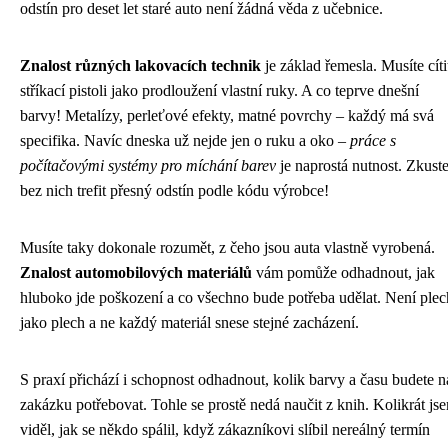
odstín pro deset let staré auto není žádná věda z učebnice.
Znalost různých lakovacích technik
je základ řemesla. Musíte cíti
stříkací pistoli jako prodloužení vlastní ruky. A co teprve dnešní
barvy! Metalízy, perleťové efekty, matné povrchy – každý má svá
specifika. Navíc dneska už nejde jen o ruku a oko –
práce s
počítačovými systémy pro míchání barev
je naprostá nutnost. Zkust
bez nich trefit přesný odstín podle kódu výrobce!
Musíte taky dokonale rozumět, z čeho jsou auta vlastně vyrobená.
Znalost automobilových materiálů
vám pomůže odhadnout, jak
hluboko jde poškození a co všechno bude potřeba udělat. Není plec
jako plech a ne každý materiál snese stejné zacházení.
S praxí přichází i schopnost odhadnout, kolik barvy a času budete n
zakázku potřebovat. Tohle se prostě nedá naučit z knih. Kolikrát js
viděl, jak se někdo spálil, když zákazníkovi slíbil nereálný termín