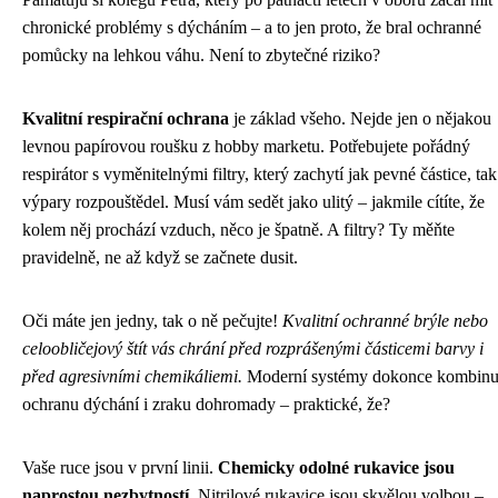
chronické problémy s dýcháním – a to jen proto, že bral ochranné
pomůcky na lehkou váhu. Není to zbytečné riziko?
Kvalitní respirační ochrana
je základ všeho. Nejde jen o nějakou
levnou papírovou roušku z hobby marketu. Potřebujete pořádný
respirátor s vyměnitelnými filtry, který zachytí jak pevné částice, tak
výpary rozpouštědel. Musí vám sedět jako ulitý – jakmile cítíte, že
kolem něj prochází vzduch, něco je špatně. A filtry? Ty měňte
pravidelně, ne až když se začnete dusit.
Oči máte jen jedny, tak o ně pečujte!
Kvalitní ochranné brýle nebo
celoobličejový štít vás chrání před rozprášenými částicemi barvy i
před agresivními chemikáliemi.
Moderní systémy dokonce kombinu
ochranu dýchání i zraku dohromady – praktické, že?
Vaše ruce jsou v první linii.
Chemicky odolné rukavice jsou
naprostou nezbytností
. Nitrilové rukavice jsou skvělou volbou –