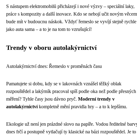
S nástupem elektromobilů přicházejí i nové výzvy – speciální laky,
práce s kompozity a další inovace. Kdo se nebojí učit novým věcem
bude mít v budoucnu náskok. Vždyť řemeslo se vyvíjí stejně rychle
jako auta sama – a to je na tom to vzrušující!
Trendy v oboru autolakýrnictví
Autolakýrnictví dnes: Řemeslo v proměnách času
Pamatujete si dobu, kdy se v lakovnách vznášel těžký oblak
rozpouštědel a lakýrník pracoval spíš podle oka než podle přesných
měření? Tyhle časy jsou dávno pryč.
Moderní trendy v
autolakýrnictví
kompletně mění pravidla hry – a to k lepšímu.
Ekologie už není jen prázdné slovo na papíře. Vodou ředitelné barv
dnes frčí a postupně vytlačují ty klasické na bázi rozpouštědel. Je to