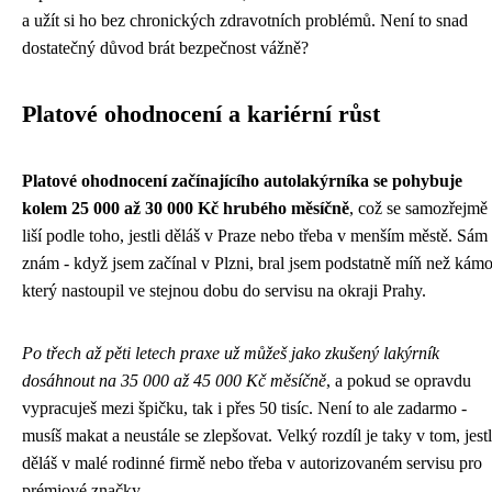
a užít si ho bez chronických zdravotních problémů. Není to snad
dostatečný důvod brát bezpečnost vážně?
Platové ohodnocení a kariérní růst
Platové ohodnocení začínajícího autolakýrníka se pohybuje
kolem 25 000 až 30 000 Kč hrubého měsíčně
, což se samozřejmě
liší podle toho, jestli děláš v Praze nebo třeba v menším městě. Sám 
znám - když jsem začínal v Plzni, bral jsem podstatně míň než kámo
který nastoupil ve stejnou dobu do servisu na okraji Prahy.
Po třech až pěti letech praxe už můžeš jako zkušený lakýrník
dosáhnout na 35 000 až 45 000 Kč měsíčně
, a pokud se opravdu
vypracuješ mezi špičku, tak i přes 50 tisíc. Není to ale zadarmo -
musíš makat a neustále se zlepšovat. Velký rozdíl je taky v tom, jestl
děláš v malé rodinné firmě nebo třeba v autorizovaném servisu pro
prémiové značky.