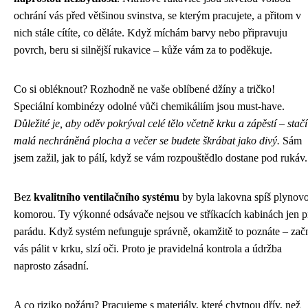
ochrání vás před většinou svinstva, se kterým pracujete, a přitom v
nich stále cítíte, co děláte. Když míchám barvy nebo připravuju
povrch, beru si silnější rukavice – kůže vám za to poděkuje.
Co si obléknout? Rozhodně ne vaše oblíbené džíny a tričko!
Speciální kombinézy odolné vůči chemikáliím jsou must-have.
Důležité je, aby oděv pokrýval celé tělo včetně krku a zápěstí – stačí
malá nechráněná plocha a večer se budete škrábat jako divý.
Sám
jsem zažil, jak to pálí, když se vám rozpouštědlo dostane pod rukáv.
Bez
kvalitního ventilačního systému
by byla lakovna spíš plynov
komorou. Ty výkonné odsávače nejsou ve stříkacích kabinách jen p
parádu. Když systém nefunguje správně, okamžitě to poznáte – zač
vás pálit v krku, slzí oči. Proto je pravidelná kontrola a údržba
naprosto zásadní.
A co riziko požáru? Pracujeme s materiály, které chytnou dřív, než