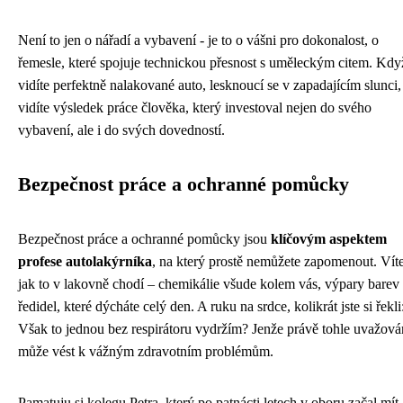
Není to jen o nářadí a vybavení - je to o vášni pro dokonalost, o
řemesle, které spojuje technickou přesnost s uměleckým citem. Kdy
vidíte perfektně nalakované auto, lesknoucí se v zapadajícím slunci,
vidíte výsledek práce člověka, který investoval nejen do svého
vybavení, ale i do svých dovedností.
Bezpečnost práce a ochranné pomůcky
Bezpečnost práce a ochranné pomůcky jsou
klíčovým aspektem
profese autolakýrníka
, na který prostě nemůžete zapomenout. Víte
jak to v lakovně chodí – chemikálie všude kolem vás, výpary barev
ředidel, které dýcháte celý den. A ruku na srdce, kolikrát jste si řekli
Však to jednou bez respirátoru vydržím? Jenže právě tohle uvažová
může vést k vážným zdravotním problémům.
Pamatuju si kolegu Petra, který po patnácti letech v oboru začal mít