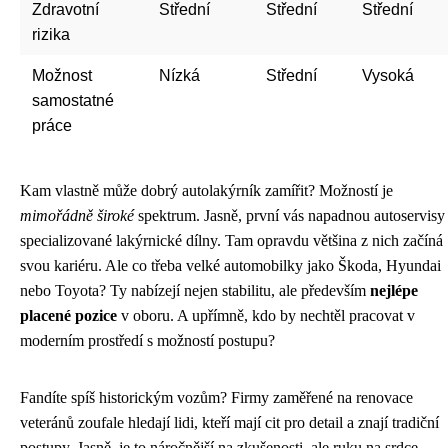
Zdravotní
Střední
Střední
Střední
rizika
Možnost
Nízká
Střední
Vysoká
samostatné
práce
Kam vlastně může dobrý autolakýrník zamířit? Možností je
mimořádně široké
spektrum. Jasně, první vás napadnou autoservisy
specializované lakýrnické dílny. Tam opravdu většina z nich začíná
svou kariéru. Ale co třeba velké automobilky jako Škoda, Hyundai
nebo Toyota? Ty nabízejí nejen stabilitu, ale především
nejlépe
placené pozice
v oboru. A upřímně, kdo by nechtěl pracovat v
moderním prostředí s možností postupu?
Fandíte spíš historickým vozům? Firmy zaměřené na renovace
veteránů zoufale hledají lidi, kteří mají cit pro detail a znají tradiční
postupy. Jasně, je to náročnější na zkušenosti, ale ruku na srdce –