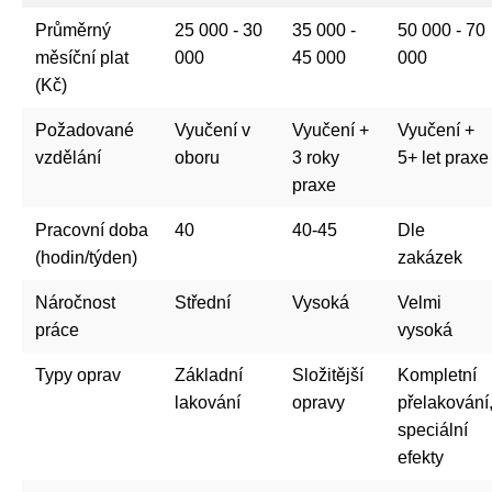
Průměrný
25 000 - 30
35 000 -
50 000 - 70
měsíční plat
000
45 000
000
(Kč)
Požadované
Vyučení v
Vyučení +
Vyučení +
vzdělání
oboru
3 roky
5+ let praxe
praxe
Pracovní doba
40
40-45
Dle
(hodin/týden)
zakázek
Náročnost
Střední
Vysoká
Velmi
práce
vysoká
Typy oprav
Základní
Složitější
Kompletní
lakování
opravy
přelakování
speciální
efekty