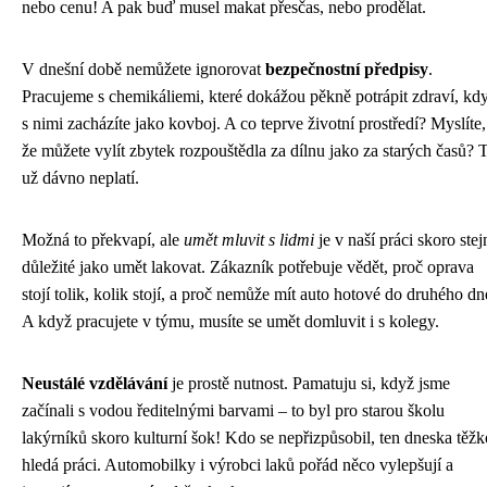
nebo cenu! A pak buď musel makat přesčas, nebo prodělat.
V dnešní době nemůžete ignorovat
bezpečnostní předpisy
.
Pracujeme s chemikáliemi, které dokážou pěkně potrápit zdraví, kd
s nimi zacházíte jako kovboj. A co teprve životní prostředí? Myslíte,
že můžete vylít zbytek rozpouštědla za dílnu jako za starých časů? 
už dávno neplatí.
Možná to překvapí, ale
umět mluvit s lidmi
je v naší práci skoro stej
důležité jako umět lakovat. Zákazník potřebuje vědět, proč oprava
stojí tolik, kolik stojí, a proč nemůže mít auto hotové do druhého dn
A když pracujete v týmu, musíte se umět domluvit i s kolegy.
Neustálé vzdělávání
je prostě nutnost. Pamatuju si, když jsme
začínali s vodou ředitelnými barvami – to byl pro starou školu
lakýrníků skoro kulturní šok! Kdo se nepřizpůsobil, ten dneska těžk
hledá práci. Automobilky i výrobci laků pořád něco vylepšují a