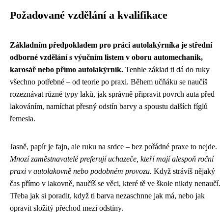
Požadované vzdělání a kvalifikace
Základním předpokladem pro práci autolakýrníka je střední
odborné vzdělání s výučním listem v oboru automechanik,
karosář nebo přímo autolakýrník.
Tenhle základ ti dá do ruky
všechno potřebné – od teorie po praxi. Během učňáku se naučíš
rozeznávat různé typy laků, jak správně připravit povrch auta před
lakováním, namíchat přesný odstín barvy a spoustu dalších fíglů
řemesla.
Jasně, papír je fajn, ale ruku na srdce – bez pořádné praxe to nejde.
Mnozí zaměstnavatelé preferují uchazeče, kteří mají alespoň roční
praxi v autolakovně nebo podobném provozu.
Když strávíš nějaký
čas přímo v lakovně, naučíš se věci, které tě ve škole nikdy nenaučí
Třeba jak si poradit, když ti barva nezaschnne jak má, nebo jak
opravit složitý přechod mezi odstíny.