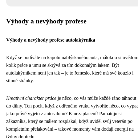
Výhody a nevýhody profese
Výhody a nevýhody profese autolakýrníka
Když se podíváte na kapotu nablýskaného auta, málokdo si uvědom
kolik práce a umu se skrývá za tím dokonalým lakem. Být
autolakýrníkem není jen tak – je to řemeslo, které má své kouzlo i
stinné stránky.
Kreativní charakter práce
je něco, co vás může každé ráno táhnout
do dílny. Ten pocit, když z odřeného vraku vytvoříte něco, co vypa
jako právě vyjeto z autosalonu? K nezaplacení! Pamatuju si
zákazníka, který se málem rozplakal, když uviděl svůj veterán po
kompletním přelakování – takové momenty vám dodají energii na
týdny dopředu.