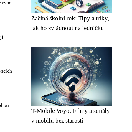
ůrazem
Začíná školní rok: Tipy a triky,
jak ho zvládnout na jedničku!
á
jí
encích
e
ohou
T-Mobile Voyo: Filmy a seriály
v mobilu bez starostí