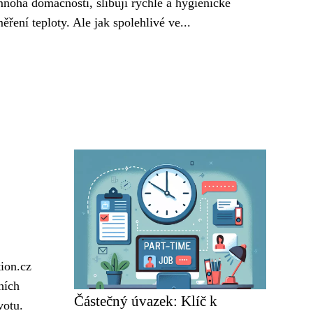
noha domácností, slibují rychlé a hygienické
ěření teploty. Ale jak spolehlivé ve...
tion.cz
ních
Částečný úvazek: Klíč k
votu.