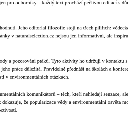
jen pro odborníky – každý text prochází pečlivou editací s d
odnutí. Jeho editorial filozofie stojí na třech pilířích: vědeck
ánky v naturalselection.cz nejsou jen informativní, ale inspiru
dy a pozorování ptáků. Tyto aktivity ho udržují v kontaktu s
 jeho práce důležitá. Pravidelně přednáší na školách a konfer
ti v environmentálních otázkách.
mentálních komunikátorů – těch, kteří nehledají senzace, al
cz dokazuje, že popularizace vědy a environmentální osvěta m
ctivostí.