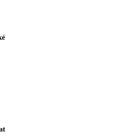
ké
at