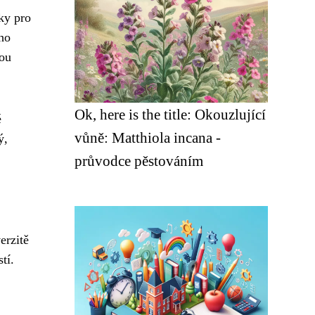
ky pro
ho
nou
Ok, here is the title: Okouzlující
é
vůně: Matthiola incana -
ý,
průvodce pěstováním
erzitě
tí.