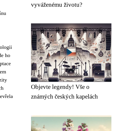
vyváženému životu?
ínu
ologii
de ho
ptace
hem
zity
Objevte legendy! Vše o
ch
známých českých kapelách
evřela