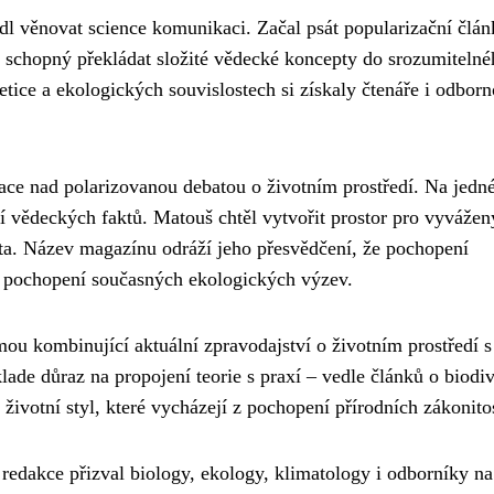
l věnovat science komunikaci. Začal psát popularizační člán
 schopný překládat složité vědecké koncepty do srozumitelné
netice a ekologických souvislostech si získaly čtenáře i odbor
trace nad polarizovanou debatou o životním prostředí. Na jedn
ní vědeckých faktů. Matouš chtěl vytvořit prostor pro vyvážen
a. Název magazínu odráží jeho přesvědčení, že pochopení
k pochopení současných ekologických výzev.
mou kombinující aktuální zpravodajství o životním prostředí s
de důraz na propojení teorie s praxí – vedle článků o biodiv
 životní styl, které vycházejí z pochopení přírodních zákonitos
o redakce přizval biology, ekology, klimatology i odborníky na