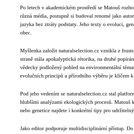
Po letech v akademickém prostředí se Matouš rozhod
různá média, postupně si budoval renomé jako autor
jazyka bez ztráty podstaty. Jeho texty o evoluci, ge
obec.
Myšlenka založit naturalselection.cz vznikla z frus
straně stála apokalyptická rétorika, na druhé popírá
vědecky podložený pohled na environmentální témat
evolučních principů a přírodního výběru je klíčem 
Pod jeho vedením se naturalselection.cz stal platfor
hlubšími analýzami ekologických procesů. Matouš kla
nebo genetice najdete i konkrétní tipy pro udržitelný
Jako editor podporuje multidisciplinární přístup. D